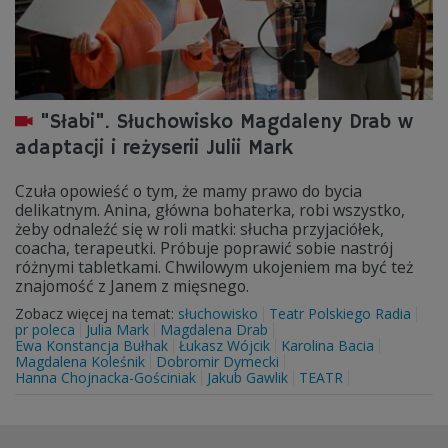
"Słabi". Słuchowisko Magdaleny Drab w
adaptacji i reżyserii Julii Mark
Czuła opowieść o tym, że mamy prawo do bycia
delikatnym. Anina, główna bohaterka, robi wszystko,
żeby odnaleźć się w roli matki: słucha przyjaciółek,
coacha, terapeutki. Próbuje poprawić sobie nastrój
różnymi tabletkami. Chwilowym ukojeniem ma być też
znajomość z Janem z mięsnego.
Zobacz więcej na temat:
słuchowisko
Teatr Polskiego Radia
pr poleca
Julia Mark
Magdalena Drab
Ewa Konstancja Bułhak
Łukasz Wójcik
Karolina Bacia
Magdalena Koleśnik
Dobromir Dymecki
Hanna Chojnacka-Gościniak
Jakub Gawlik
TEATR