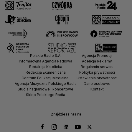
Polskie Radio S.A.
Agencja Promocji
Informacyjna Agencja Radiowa
Agencja Reklamy
Redakcja Katolicka
Regulamin serwisu
Redakcja Ekumeniczna
Polityka prywatności
Centrum Edukacji Medialnej
Ustawienia prywatności
Agencja Muzyczna Polskiego Radia
Dane osobowe
Studia nagraniowe i koncertowe
Kontakt
Sklep Polskiego Radia
Znajdziesz nas na