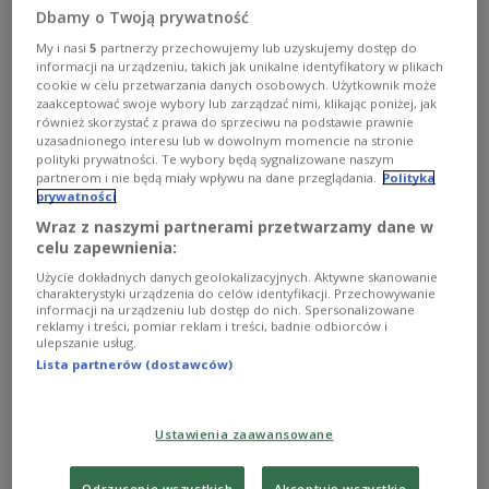
najwybitniejszych dramatów niemieckiego romantyzmu.
Dbamy o Twoją prywatność
Dzieło tajemnicze, bo nigdy niedokończone, od lat
fascynuje artystów. Doczekało się wielu realizacji
My i nasi
5
partnerzy przechowujemy lub uzyskujemy dostęp do
scenicznych, filmowych i operowych. Autor podczas
informacji na urządzeniu, takich jak unikalne identyfikatory w plikach
tworzenia dramatu inspirował się faktycznymi
cookie w celu przetwarzania danych osobowych. Użytkownik może
doniesieniami z procesu sądowego pewnego żołnierza o
zaakceptować swoje wybory lub zarządzać nimi, klikając poniżej, jak
również skorzystać z prawa do sprzeciwu na podstawie prawnie
imieniu Woyzeck.
uzasadnionego interesu lub w dowolnym momencie na stronie
Zobacz więcej na temat:
Teatr Polskiego Radia
TEATR
polityki prywatności. Te wybory będą sygnalizowane naszym
Georg Büchner
Jerzy Liebert
Julia Mark
Anna Balcewicz
partnerom i nie będą miały wpływu na dane przeglądania.
Polityka
Beata Jankowska
Łukasz Lewandowski
Arkadiusz Brykalski
prywatności
Hanna Chojnacka-Gościniak
Wojciech Brzeziński
Wraz z naszymi partnerami przetwarzamy dane w
Grzegorz Falkowski
Mariusz Ostrowski
Łukasz Wójcik
słuchowisko
celu zapewnienia:
Użycie dokładnych danych geolokalizacyjnych. Aktywne skanowanie
charakterystyki urządzenia do celów identyfikacji. Przechowywanie
informacji na urządzeniu lub dostęp do nich. Spersonalizowane
reklamy i treści, pomiar reklam i treści, badnie odbiorców i
ulepszanie usług.
Lista partnerów (dostawców)
Ustawienia zaawansowane
Odrzucenie wszystkich
Akceptuję wszystkie