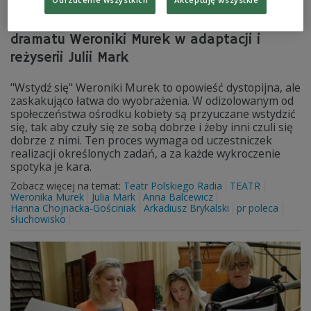
"Wstydź się". Słuchowisko na podstawie
dramatu Weroniki Murek w adaptacji i
reżyserii Julii Mark
"Wstydź się" Weroniki Murek to opowieść dystopijna, ale
zaskakująco łatwa do wyobrażenia. W odizolowanym od
społeczeństwa ośrodku kobiety są przyuczane wstydzić
się, tak aby czuły się ze sobą dobrze i żeby inni czuli się
dobrze z nimi. Ten proces wymaga od uczestniczek
realizacji określonych zadań, a za każde wykroczenie
spotyka je kara.
Zobacz więcej na temat:
Teatr Polskiego Radia
TEATR
Weronika Murek
Julia Mark
Anna Balcewicz
Hanna Chojnacka-Gościniak
Arkadiusz Brykalski
pr poleca
słuchowisko