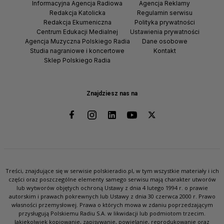
Informacyjna Agencja Radiowa
Agencja Reklamy
Redakcja Katolicka
Regulamin serwisu
Redakcja Ekumeniczna
Polityka prywatności
Centrum Edukacji Medialnej
Ustawienia prywatności
Agencja Muzyczna Polskiego Radia
Dane osobowe
Studia nagraniowe i koncertowe
Kontakt
Sklep Polskiego Radia
Znajdziesz nas na
Treści, znajdujące się w serwisie polskieradio.pl, w tym wszystkie materiały i ich
części oraz poszczególne elementy samego serwisu mają charakter utworów
lub wytworów objętych ochroną Ustawy z dnia 4 lutego 1994 r. o prawie
autorskim i prawach pokrewnych lub Ustawy z dnia 30 czerwca 2000 r. Prawo
własności przemysłowej. Prawa o których mowa w zdaniu poprzedzającym
przysługują Polskiemu Radiu S.A. w likwidacji lub podmiotom trzecim.
Jakiekolwiek kopiowanie, zapisywanie, powielanie, reprodukowanie oraz