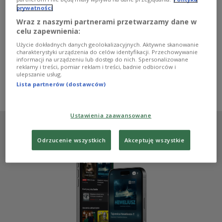
sportowego teatru. Jednak jakie są fakty? - Wszystkie
prywatności
upadki i rzuty, które wykonujemy, są prawdziwe i bolą -
mówi Michał Piecyk, który na ringu posługuje się
Wraz z naszymi partnerami przetwarzamy dane w
pseudonimem "Michał Fux". Piotr Galus rozmawiał z
celu zapewnienia:
Michałem Piecykiem, Erykiem Lesakiem i Krystianem
Użycie dokładnych danych geolokalizacyjnych. Aktywne skanowanie
Czekajem z Kombat Pro Wrestling o tym, jaki wrestling
charakterystyki urządzenia do celów identyfikacji. Przechowywanie
jest naprawdę.
informacji na urządzeniu lub dostęp do nich. Spersonalizowane
reklamy i treści, pomiar reklam i treści, badnie odbiorców i
Zobacz więcej na temat:
Piotr Galus
Czwórka
ulepszanie usług.
aktywność fizyczna
wrestling
sztuki walki
Michał Piecyk
Lista partnerów (dostawców)
Eryk Lesak
Ustawienia zaawansowane
Odrzucenie wszystkich
Akceptuję wszystkie