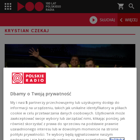
shopping_cart



SŁUCHAJ
WIĘCEJ

KRYSTIAN CZEKAJ
Dbamy o Twoją prywatność
My i nasi
5
partnerzy przechowujemy lub uzyskujemy dostęp do
informacji na urządzeniu, takich jak unikalne identyfikatory w plikach
Wrestling. Udawanie, czy prawdziwa
cookie w celu przetwarzania danych osobowych. Użytkownik może
zaakceptować swoje wybory lub zarządzać nimi, klikając poniżej, jak
walka?
również skorzystać z prawa do sprzeciwu na podstawie prawnie
uzasadnionego interesu lub w dowolnym momencie na stronie
Wrestling wielu osobom kojarzy się z czymś na wzór
polityki prywatności. Te wybory będą sygnalizowane naszym
partnerom i nie będą miały wpływu na dane przeglądania.
Polityka