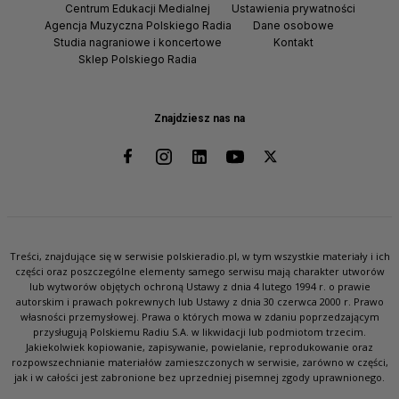
Centrum Edukacji Medialnej
Ustawienia prywatności
Agencja Muzyczna Polskiego Radia
Dane osobowe
Studia nagraniowe i koncertowe
Kontakt
Sklep Polskiego Radia
Znajdziesz nas na
Treści, znajdujące się w serwisie polskieradio.pl, w tym wszystkie materiały i ich
części oraz poszczególne elementy samego serwisu mają charakter utworów
lub wytworów objętych ochroną Ustawy z dnia 4 lutego 1994 r. o prawie
autorskim i prawach pokrewnych lub Ustawy z dnia 30 czerwca 2000 r. Prawo
własności przemysłowej. Prawa o których mowa w zdaniu poprzedzającym
przysługują Polskiemu Radiu S.A. w likwidacji lub podmiotom trzecim.
Jakiekolwiek kopiowanie, zapisywanie, powielanie, reprodukowanie oraz
rozpowszechnianie materiałów zamieszczonych w serwisie, zarówno w części,
jak i w całości jest zabronione bez uprzedniej pisemnej zgody uprawnionego.