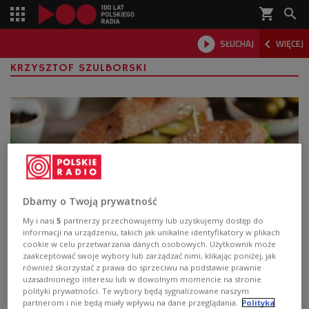
shopping_cart



SŁUCHAJ
WIĘCEJ

KRZYSZTOF SZULBORSKI
Dbamy o Twoją prywatność
My i nasi
5
partnerzy przechowujemy lub uzyskujemy dostęp do
informacji na urządzeniu, takich jak unikalne identyfikatory w plikach
cookie w celu przetwarzania danych osobowych. Użytkownik może
Ogórki są zdrowie i smaczne. Co możemy
zaakceptować swoje wybory lub zarządzać nimi, klikając poniżej, jak
przygotować z nich w kuchni?
również skorzystać z prawa do sprzeciwu na podstawie prawnie
uzasadnionego interesu lub w dowolnym momencie na stronie
polityki prywatności. Te wybory będą sygnalizowane naszym
Ogórki to jedno z ulubionych warzyw Polaków, chociaż
partnerom i nie będą miały wpływu na dane przeglądania.
Polityka