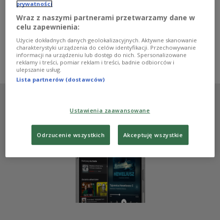
czasami są niesłusznie niedoceniane. Dlaczego? -
prywatności
Ogórek może nam pomóc dobrze się nawodnić,
Wraz z naszymi partnerami przetwarzamy dane w
szczególnie w upalne dni - mówi w Programie 1
celu zapewnienia:
Polskiego Radia dietetyczka Marta Kielak. Jakie potrawy
możemy przygotować z ogórków?
Użycie dokładnych danych geolokalizacyjnych. Aktywne skanowanie
charakterystyki urządzenia do celów identyfikacji. Przechowywanie
Zobacz więcej na temat:
zdrowie
Izabela Kostyszyn
ogórki
informacji na urządzeniu lub dostęp do nich. Spersonalizowane
dieta
jedzenie
Marta Kielak
reklamy i treści, pomiar reklam i treści, badnie odbiorców i
ulepszanie usług.
Lista partnerów (dostawców)
Ustawienia zaawansowane
Odrzucenie wszystkich
Akceptuję wszystkie