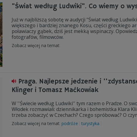
"Świat według Ludwiki". Co wiemy o wy
Już w najbliższą sobotę w audycji "Świat według Ludw
większego i bardziej znanego Kosu, części greckiego 
poławiaczy gąbek, dziś jest mekką wspinaczy. Opowied
fotografów, filmowców.
Zobacz więcej na temat:
Praga. Najlepsze jedzenie i ''zdysta
Klinger i Tomasz Maćkowiak
W ''Świecie według Ludwiki'' tym razem o Pradze. O sw
Włodek rozmawiali: dziennikarka i bohemistka Klara K
trzeba zobaczyć w Czechach? Czego spróbować? O czy
Zobacz więcej na temat:
podróże
turystyka