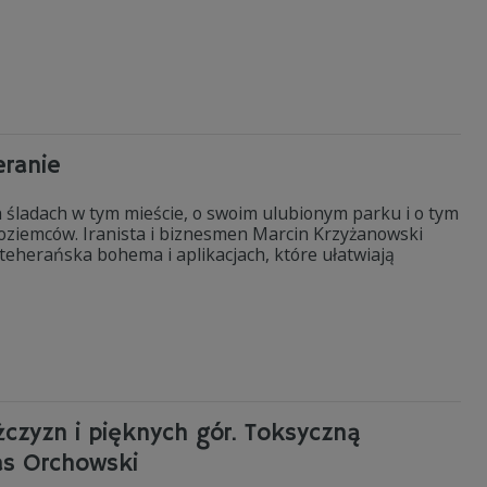
eranie
h śladach w tym mieście, o swoim ulubionym parku i o tym
zoziemców. Iranista i biznesmen Marcin Krzyżanowski
i teherańska bohema i aplikacjach, które ułatwiają
czyzn i pięknych gór. Toksyczną
as Orchowski