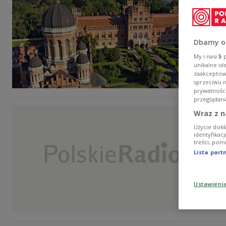
Dbamy o
My i nasi
5
p
unikalne id
zaakceptowa
sprzeciwu 
prywatnośc
przeglądani
Wraz z n
Użycie dokł
identyfikac
treści, pom
Lista par
Ustawieni