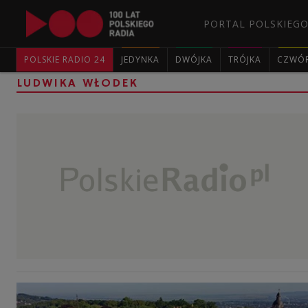
PORTAL POLSKIEGO
POLSKIE RADIO 24
JEDYNKA
DWÓJKA
TRÓJKA
CZWÓ
LUDWIKA WŁODEK