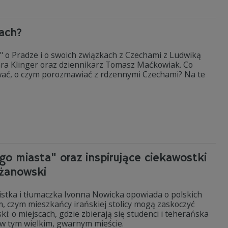
ach?
i" o Pradze i o swoich związkach z Czechami z Ludwiką
ara Klinger oraz dziennikarz Tomasz Maćkowiak. Co
wać, o czym porozmawiać z rdzennymi Czechami? Na te
go miasta" oraz inspirujące ciekawostki
yżanowski
istka i tłumaczka Ivonna Nowicka opowiada o polskich
m, czym mieszkańcy irańskiej stolicy mogą zaskoczyć
: o miejscach, gdzie zbierają się studenci i teherańska
e w tym wielkim, gwarnym mieście.