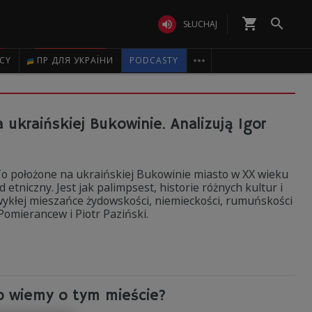
shopping_cart


SŁUCHAJ

ICY
ПР ДЛЯ УКРАЇНИ
PODCASTY
ukraińskiej Bukowinie. Analizują Igor
o położone na ukraińskiej Bukowinie miasto w XX wieku
etniczny. Jest jak palimpsest, historie różnych kultur i
zwykłej mieszańce żydowskości, niemieckości, rumuńskości
 Pomierancew i Piotr Paziński.
co wiemy o tym mieście?