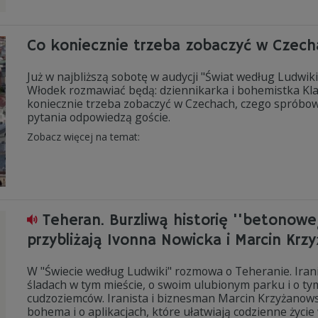
Co koniecznie trzeba zobaczyć w Czech
Już w najbliższą sobotę w audycji "Świat według Ludwik
Włodek rozmawiać będą: dziennikarka i bohemistka Kl
koniecznie trzeba zobaczyć w Czechach, czego spróbo
pytania odpowiedzą goście.
Zobacz więcej na temat:
Teheran. Burzliwą historię ''betonowe
przybliżają Ivonna Nowicka i Marcin Krz
W "Świecie według Ludwiki" rozmowa o Teheranie. Iran
śladach w tym mieście, o swoim ulubionym parku i o ty
cudzoziemców. Iranista i biznesman Marcin Krzyżanowski
bohema i o aplikacjach, które ułatwiają codzienne życi