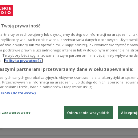
Bohaterem dzisiejszego odcinka "Świata wg Ludwiki" b
miasto w XX wieku wielokrotnie zmieniało przynależność 
różnych kultur i zbiorowości wychodzą tu jedna spod dr
 Twoją prywatność
Zobacz więcej na temat:
artnerzy przechowujemy lub uzyskujemy dostęp do informacji na urządzeniu, taki
entyfikatory w plikach cookie w celu przetwarzania danych osobowych. Użytkown
ć swoje wybory lub zarządzać nimi, klikając poniżej, jak również skorzystać z pra
na podstawie prawnie uzasadnionego interesu lub w dowolnym momencie na stroni
i. Te wybory będą sygnalizowane naszym partnerom i nie będą miały wpływu na d
a.
Polityka prywatności
Grecka wyspa Kalymnos. Raj dla wspin
aszymi partnerami przetwarzamy dane w celu zapewnienia:
Marcin Jamkowski
adnych danych geolokalizacyjnych. Aktywne skanowanie charakterystyki urządzen
ji. Przechowywanie informacji na urządzeniu lub dostęp do nich. Spersonalizowane
iar reklam i treści, badnie odbiorców i ulepszanie usług.
W ''Świecie według Ludwiki'' rozmowa o maleńkiej wys
tnerów (dostawców)
części greckiego archipelagu wysp Dodekanez - Kalymno
wspinaczy. Opowiadają o nim Marzena Hmielewicz i Mar
Zobacz więcej na temat:
podróże
turystyka
a zaawansowane
Odrzucenie wszystkich
Akceptuj