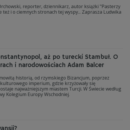
chowski, reporter, dziennikarz, autor książki "Pasterzy
le też i o ciemnych stronach tej wyspy... Zaprasza Ludwika
nstantynopol, aż po turecki Stambuł. O
turach i narodowościach Adam Balcer
amowitą historią, od rzymskiego Bizancjum, poprzez
lokulturowego imperium, gdzie krzyżowały się
pozostaje najważniejszym miastem Turcji. W Świecie według
wy Kolegium Europy Wschodniej.
ansji?