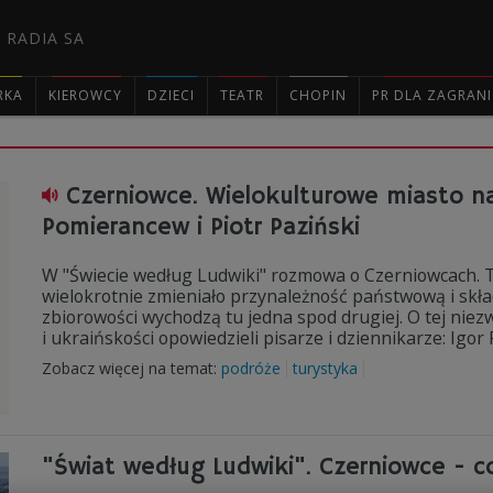
 RADIA SA
RKA
KIEROWCY
DZIECI
TEATR
CHOPIN
PR DLA ZAGRAN

Czerniowce. Wielokulturowe miasto na 
Pomierancew i Piotr Paziński
W "Świecie według Ludwiki" rozmowa o Czerniowcach. T
wielokrotnie zmieniało przynależność państwową i skład 
zbiorowości wychodzą tu jedna spod drugiej. O tej nie
i ukraińskości opowiedzieli pisarze i dziennikarze: Igor
Zobacz więcej na temat:
podróże
turystyka
"Świat według Ludwiki". Czerniowce - 