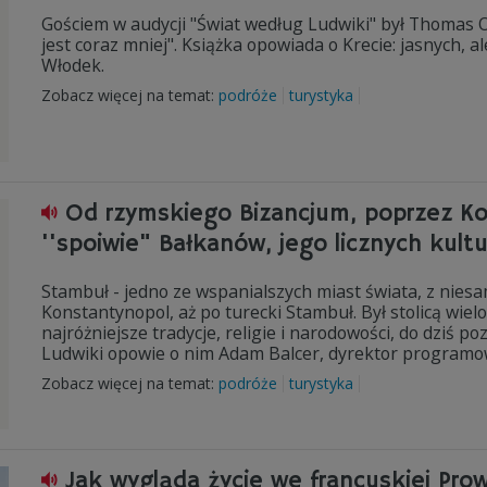
Gościem w audycji "Świat według Ludwiki" był Thomas Or
jest coraz mniej". Książka opowiada o Krecie: jasnych, a
Włodek.
Zobacz więcej na temat:
podróże
turystyka
Od rzymskiego Bizancjum, poprzez Ko
''spoiwie" Bałkanów, jego licznych kul
Stambuł - jedno ze wspanialszych miast świata, z nies
Konstantynopol, aż po turecki Stambuł. Był stolicą wie
najróżniejsze tradycje, religie i narodowości, do dziś 
Ludwiki opowie o nim Adam Balcer, dyrektor programo
Zobacz więcej na temat:
podróże
turystyka
Jak wygląda życie we francuskiej Prow