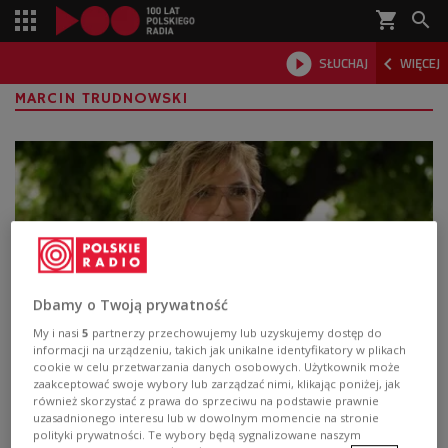
shopping_cart



SŁUCHAJ
WIĘCEJ

MARCIN TRUDNOWSKI
Dbamy o Twoją prywatność
My i nasi
5
partnerzy przechowujemy lub uzyskujemy dostęp do
informacji na urządzeniu, takich jak unikalne identyfikatory w plikach
Trasa "Lato z Radiem i Telewizją
cookie w celu przetwarzania danych osobowych. Użytkownik może
zaakceptować swoje wybory lub zarządzać nimi, klikając poniżej, jak
Polską" zawita do Elbląga. Na scenie m.in.
również skorzystać z prawa do sprzeciwu na podstawie prawnie
VOX i Anna Wyszkoni
uzasadnionego interesu lub w dowolnym momencie na stronie
polityki prywatności. Te wybory będą sygnalizowane naszym