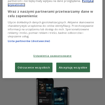
partnerom i nie będą miały wpływu na dane przeglądania.
Polityka
Wakacyjna Trasa "Lato z Radiem i Telewizją Polską"
prywatności
nabiera rozpędu. Po Zakopanem i Raciborzu przyszedł
czas na Elbląg. Na scenie znów pojawi się plejada
Wraz z naszymi partnerami przetwarzamy dane w
polskich gwiazd, a wśród nich m.in. zespół VOX oraz
celu zapewnienia:
Anna Wyszkoni.
Użycie dokładnych danych geolokalizacyjnych. Aktywne skanowanie
charakterystyki urządzenia do celów identyfikacji. Przechowywanie
Zobacz więcej na temat:
VOX
Anna Wyszkoni
informacji na urządzeniu lub dostęp do nich. Spersonalizowane
Patryk Michalski
Elbląg
Lato z Radiem
Lato z Radiem 2024
reklamy i treści, pomiar reklam i treści, badnie odbiorców i
Wilki
Golden Life
Natasza Urbańska
Sarsa
Kobranocka
ulepszanie usług.
ewelina lisowska
Papa D
Antek Smykiewicz
Lista partnerów (dostawców)
Katarzyna Pakosińska
Piotr Wojdyło
Roman Czejarek
Marek Jagodziński
Grażyna Nawrolska
Anna Lahsini
Jacek Nowiński
Natalia Szrama
Adam Krause
Ustawienia zaawansowane
Odrzucenie wszystkich
Akceptuję wszystkie