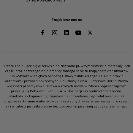
Sklep Polskiego Radia
Znajdziesz nas na
Treści, znajdujące się w serwisie polskieradio.pl, w tym wszystkie materiały i ich
części oraz poszczególne elementy samego serwisu mają charakter utworów
lub wytworów objętych ochroną Ustawy z dnia 4 lutego 1994 r. o prawie
autorskim i prawach pokrewnych lub Ustawy z dnia 30 czerwca 2000 r. Prawo
własności przemysłowej. Prawa o których mowa w zdaniu poprzedzającym
przysługują Polskiemu Radiu S.A. w likwidacji lub podmiotom trzecim.
Jakiekolwiek kopiowanie, zapisywanie, powielanie, reprodukowanie oraz
rozpowszechnianie materiałów zamieszczonych w serwisie, zarówno w części,
jak i w całości jest zabronione bez uprzedniej pisemnej zgody uprawnionego.