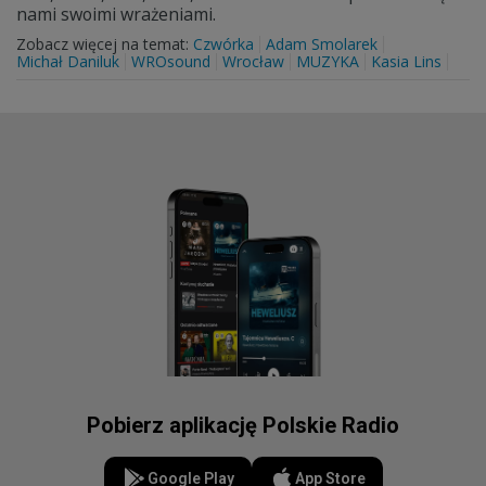
nami swoimi wrażeniami.
Zobacz więcej na temat:
Czwórka
Adam Smolarek
Michał Daniluk
WROsound
Wrocław
MUZYKA
Kasia Lins
Pobierz aplikację Polskie Radio
Google Play
App Store