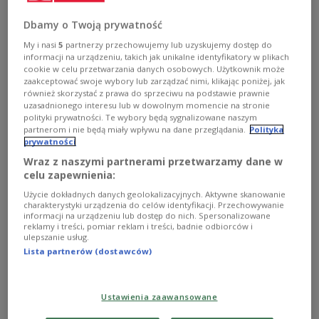
w miastach oddalonych od siebie o kilkaset kilometrów?
Opowiedzieli o tym w Trójce Ania Szlagowska i Marek
Dbamy o Twoją prywatność
Niedzielski, którzy stworzyli utwór "Niby to wiem". Ania
Szlagowska opowiedziała też o nadchodzącej trasie
My i nasi
5
partnerzy przechowujemy lub uzyskujemy dostęp do
koncertowej i swojej drugiej płycie.
informacji na urządzeniu, takich jak unikalne identyfikatory w plikach
cookie w celu przetwarzania danych osobowych. Użytkownik może
Zobacz więcej na temat:
Ania Szlagowska
zaakceptować swoje wybory lub zarządzać nimi, klikając poniżej, jak
również skorzystać z prawa do sprzeciwu na podstawie prawnie
uzasadnionego interesu lub w dowolnym momencie na stronie
polityki prywatności. Te wybory będą sygnalizowane naszym
partnerom i nie będą miały wpływu na dane przeglądania.
Polityka
prywatności
Wraz z naszymi partnerami przetwarzamy dane w
celu zapewnienia:
Użycie dokładnych danych geolokalizacyjnych. Aktywne skanowanie
charakterystyki urządzenia do celów identyfikacji. Przechowywanie
informacji na urządzeniu lub dostęp do nich. Spersonalizowane
reklamy i treści, pomiar reklam i treści, badnie odbiorców i
ulepszanie usług.
Lista partnerów (dostawców)
Marek Niedzielski: przy tej płycie czuję,
że mój styl się określił
Ustawienia zaawansowane
Studio Czwórki odwiedził Marek Niedzielski, którego