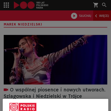
shopping_cart



SŁUCHAJ
WIĘCEJ

MAREK NIEDZIELSKI
O wspólnej piosence i nowych utworach.
Szlagowska i Niedzielski w Trójce
Jak wygląda praca nad piosenką, gdy artyści mieszkają