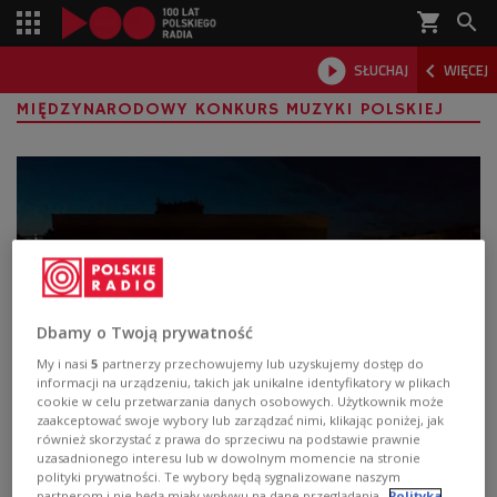
shopping_cart



SŁUCHAJ
WIĘCEJ

MIĘDZYNARODOWY KONKURS MUZYKI POLSKIEJ
Dbamy o Twoją prywatność
My i nasi
5
partnerzy przechowujemy lub uzyskujemy dostęp do
informacji na urządzeniu, takich jak unikalne identyfikatory w plikach
Lech Dzierżanowski: każdy konkurs
cookie w celu przetwarzania danych osobowych. Użytkownik może
zaakceptować swoje wybory lub zarządzać nimi, klikając poniżej, jak
przynosi ciekawe odkrycia
również skorzystać z prawa do sprzeciwu na podstawie prawnie
uzasadnionego interesu lub w dowolnym momencie na stronie
- Nasz konkurs odbywa się w dwóch kategoriach:
polityki prywatności. Te wybory będą sygnalizowane naszym
partnerom i nie będą miały wpływu na dane przeglądania.
Polityka