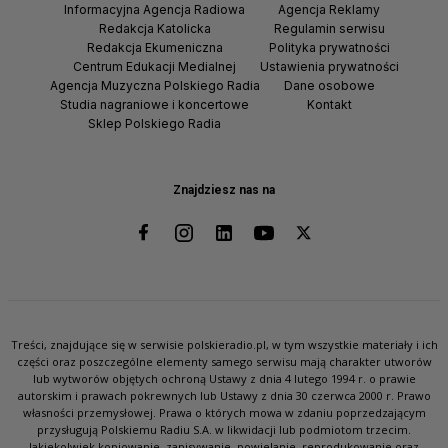
Informacyjna Agencja Radiowa
Agencja Reklamy
Redakcja Katolicka
Regulamin serwisu
Redakcja Ekumeniczna
Polityka prywatności
Centrum Edukacji Medialnej
Ustawienia prywatności
Agencja Muzyczna Polskiego Radia
Dane osobowe
Studia nagraniowe i koncertowe
Kontakt
Sklep Polskiego Radia
Znajdziesz nas na
Treści, znajdujące się w serwisie polskieradio.pl, w tym wszystkie materiały i ich
części oraz poszczególne elementy samego serwisu mają charakter utworów
lub wytworów objętych ochroną Ustawy z dnia 4 lutego 1994 r. o prawie
autorskim i prawach pokrewnych lub Ustawy z dnia 30 czerwca 2000 r. Prawo
własności przemysłowej. Prawa o których mowa w zdaniu poprzedzającym
przysługują Polskiemu Radiu S.A. w likwidacji lub podmiotom trzecim.
Jakiekolwiek kopiowanie, zapisywanie, powielanie, reprodukowanie oraz