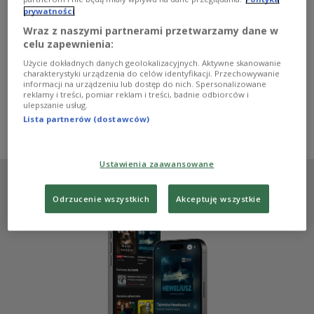
fortepian i muzyka kameralna. Staramy się pokazać, jak
prywatności
wygląda polska muzyka między końcem XVII wieku,
jeszcze przed Chopinem, a okresem współczesnym.
Wraz z naszymi partnerami przetwarzamy dane w
Mamy tu, jak wiadomo, bardzo mocne karty, ale może
celu zapewnienia:
nie są one jeszcze dostatecznie znane - mówił w Dwójce
Użycie dokładnych danych geolokalizacyjnych. Aktywne skanowanie
o Międzynarodowym Konkursie Muzyki Polskiej Lech
charakterystyki urządzenia do celów identyfikacji. Przechowywanie
Dzierżanowski, zastępca dyrektora Narodowego
informacji na urządzeniu lub dostęp do nich. Spersonalizowane
Instytutu Muzyki i Tańca.
reklamy i treści, pomiar reklam i treści, badnie odbiorców i
ulepszanie usług.
Zobacz więcej na temat:
MUZYKA
konkurs
Dwójka
Lista partnerów (dostawców)
Jakub Kukla
Ustawienia zaawansowane
Odrzucenie wszystkich
Akceptuję wszystkie