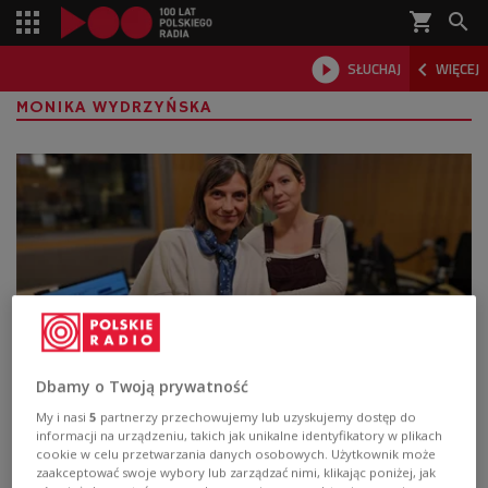
shopping_cart



SŁUCHAJ
WIĘCEJ

MONIKA WYDRZYŃSKA
Dbamy o Twoją prywatność
Duet Linia Nocna powraca z nowym
My i nasi
5
partnerzy przechowujemy lub uzyskujemy dostęp do
singlem. "Znowu jest z przymrużeniem oka"
informacji na urządzeniu, takich jak unikalne identyfikatory w plikach
cookie w celu przetwarzania danych osobowych. Użytkownik może
Linia Nocna powraca po kilku latach przerwy i
zaakceptować swoje wybory lub zarządzać nimi, klikając poniżej, jak