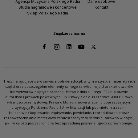
Agencja Muzyczna Polskiego Radia
Dane osobowe
Studia nagraniowe i koncertowe
Kontakt
Sklep Polskiego Radia
Znajdziesz nas na
Treści, znajdujące się w serwisie polskieradio.pl, w tym wszystkie materiały i ich
części oraz poszczególne elementy samego serwisu mają charakter utworów
lub wytworów objętych ochroną Ustawy z dnia 4 lutego 1994 r. o prawie
autorskim i prawach pokrewnych lub Ustawy z dnia 30 czerwca 2000 r. Prawo
własności przemysłowej. Prawa o których mowa w zdaniu poprzedzającym
przysługują Polskiemu Radiu S.A. w likwidacji lub podmiotom trzecim.
Jakiekolwiek kopiowanie, zapisywanie, powielanie, reprodukowanie oraz
rozpowszechnianie materiałów zamieszczonych w serwisie, zarówno w części,
jak i w całości jest zabronione bez uprzedniej pisemnej zgody uprawnionego.