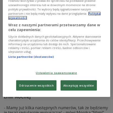
prezentuje singiel "Ogródki działkowe". To muzyczna
również skorzystać z prawa do sprzeciwu na podstawie prawnie
zapowiedź nowej EP-ki duetu Monika Wydrzyńska i
uzasadnionego interesu lub w dowolnym momencie na stronie
polityki prywatności. Te wybory będą sygnalizowane naszym
Mikołaj Trybulski. - Czuję się, jakbyśmy do końca
partnerom i nie będą miały wpływu na dane przeglądania.
Polityka
nigdy nie wyszli ze studia nagraniowego - mówi "Mimi".
prywatności
Zobacz więcej na temat:
Ula Kaczyńska
muzyka rozrywkowa
Wraz z naszymi partnerami przetwarzamy dane w
MUZYKA
Zobacz także
celu zapewnienia:
Użycie dokładnych danych geolokalizacyjnych. Aktywne skanowanie
charakterystyki urządzenia do celów identyfikacji. Przechowywanie
informacji na urządzeniu lub dostęp do nich. Spersonalizowane
reklamy i treści, pomiar reklam i treści, badnie odbiorców i
ulepszanie usług.
Lista partnerów (dostawców)
Ustawienia zaawansowane
Odrzucenie wszystkich
Akceptuję wszystkie
Monika Wydrzyńska o najnowszym singlu
Linii Nocnej
- Mamy już kilka następnych numerów, tak że będziemy
je teraz regularnie wypuszczać - mówi Monika "Mimi"