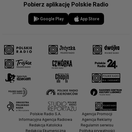
Pobierz aplikację Polskie Radio
Google Play
App Store
Polskie Radio S.A.
Agencja Promocji
Informacyjna Agencja Radiowa
Agencja Reklamy
Redakcja Katolicka
Regulamin serwisu
Redakcja Ekumeniczna
Polityka prywatności