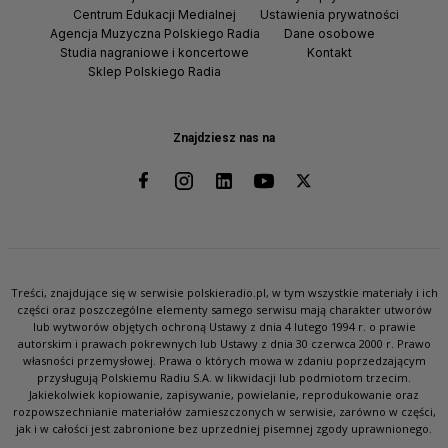
Centrum Edukacji Medialnej
Ustawienia prywatności
Agencja Muzyczna Polskiego Radia
Dane osobowe
Studia nagraniowe i koncertowe
Kontakt
Sklep Polskiego Radia
Znajdziesz nas na
Treści, znajdujące się w serwisie polskieradio.pl, w tym wszystkie materiały i ich
części oraz poszczególne elementy samego serwisu mają charakter utworów
lub wytworów objętych ochroną Ustawy z dnia 4 lutego 1994 r. o prawie
autorskim i prawach pokrewnych lub Ustawy z dnia 30 czerwca 2000 r. Prawo
własności przemysłowej. Prawa o których mowa w zdaniu poprzedzającym
przysługują Polskiemu Radiu S.A. w likwidacji lub podmiotom trzecim.
Jakiekolwiek kopiowanie, zapisywanie, powielanie, reprodukowanie oraz
rozpowszechnianie materiałów zamieszczonych w serwisie, zarówno w części,
jak i w całości jest zabronione bez uprzedniej pisemnej zgody uprawnionego.