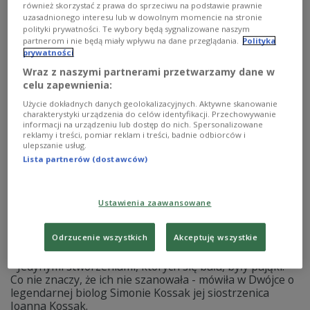
gleboznawstwa, dendrologii, 1,4 tys. powierzchni
również skorzystać z prawa do sprzeciwu na podstawie prawnie
badawczych - przez ostatni rok trwała inwentaryzacja
uzasadnionego interesu lub w dowolnym momencie na stronie
Puszczy Białowieskiej. Kosztowała 5 mln zł. Efekty pracy
polityki prywatności. Te wybory będą sygnalizowane naszym
leśników będzie można zobaczyć w internecie.
partnerom i nie będą miały wpływu na dane przeglądania.
Polityka
prywatności
Zobacz więcej na temat:
NAUKA
zwierzęta
Wraz z naszymi partnerami przetwarzamy dane w
celu zapewnienia:
Użycie dokładnych danych geolokalizacyjnych. Aktywne skanowanie
charakterystyki urządzenia do celów identyfikacji. Przechowywanie
informacji na urządzeniu lub dostęp do nich. Spersonalizowane
reklamy i treści, pomiar reklam i treści, badnie odbiorców i
ulepszanie usług.
Lista partnerów (dostawców)
Ustawienia zaawansowane
"Interesem Simony był interes przyrody"
Odrzucenie wszystkich
Akceptuję wszystkie
- Jedynymi stworzeniami, których się bała, były pająki.
Co nie znaczy, że ich nie szanowała - mówiła w Dwójce o
legendarnej biolog Simonie Kossak jej siostrzenica
Joanna Kossak.