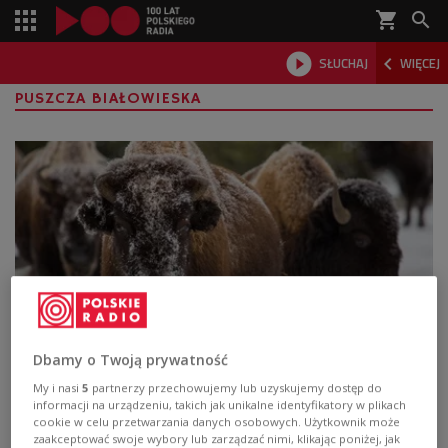
shopping_cart



SŁUCHAJ
WIĘCEJ

PUSZCZA BIAŁOWIESKA
Dbamy o Twoją prywatność
Zwierzęta i rośliny z Puszczy Białowieskiej
online
My i nasi
5
partnerzy przechowujemy lub uzyskujemy dostęp do
informacji na urządzeniu, takich jak unikalne identyfikatory w plikach
cookie w celu przetwarzania danych osobowych. Użytkownik może
200 specjalistów, m.in. z zakresu archeologii, zoologii,
zaakceptować swoje wybory lub zarządzać nimi, klikając poniżej, jak