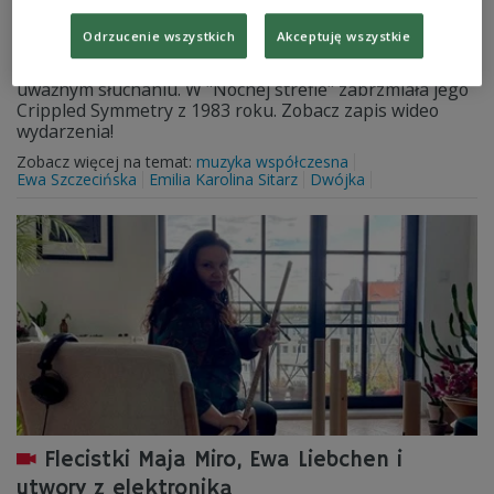
Crippled Symmetry [WIDEO]
Odrzucenie wszystkich
Akceptuję wszystkie
Morton Feldman tworzył muzykę wymykającą się
tradycyjnej narracji, skupioną na brzmieniu, czasie i
uważnym słuchaniu. W "Nocnej strefie" zabrzmiała jego
Crippled Symmetry z 1983 roku. Zobacz zapis wideo
wydarzenia!
Zobacz więcej na temat:
muzyka współczesna
Ewa Szczecińska
Emilia Karolina Sitarz
Dwójka
Flecistki Maja Miro, Ewa Liebchen i
utwory z elektroniką