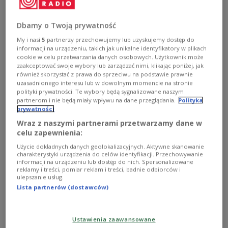
Trwający ponad trzy godziny utwór "For Christian
Wolff" Mortona Feldmana zabrzmi 18 lipca podczas
nocnego koncertu w Wytwórni Zdarzeń
Dbamy o Twoją prywatność
Sonokinetycznych w Olsztynie. Kompozycję wykonają
My i nasi
5
partnerzy przechowujemy lub uzyskujemy dostęp do
flecistka Ewa Liebchen oraz pianistka Emilia Karolina
informacji na urządzeniu, takich jak unikalne identyfikatory w plikach
Sitarz, od lat związane z twórczością amerykańskiego
cookie w celu przetwarzania danych osobowych. Użytkownik może
kompozytora.
zaakceptować swoje wybory lub zarządzać nimi, klikając poniżej, jak
również skorzystać z prawa do sprzeciwu na podstawie prawnie
Zobacz więcej na temat:
Emilia Karolina Sitarz
uzasadnionego interesu lub w dowolnym momencie na stronie
muzyka klasyczna
Adam Suprynowicz
Dwójka
polityki prywatności. Te wybory będą sygnalizowane naszym
partnerom i nie będą miały wpływu na dane przeglądania.
Polityka
prywatności
Wraz z naszymi partnerami przetwarzamy dane w
celu zapewnienia:
Użycie dokładnych danych geolokalizacyjnych. Aktywne skanowanie
charakterystyki urządzenia do celów identyfikacji. Przechowywanie
informacji na urządzeniu lub dostęp do nich. Spersonalizowane
reklamy i treści, pomiar reklam i treści, badnie odbiorców i
ulepszanie usług.
Lista partnerów (dostawców)
Pomiędzy dźwiękami. Morton Feldman i
Ustawienia zaawansowane