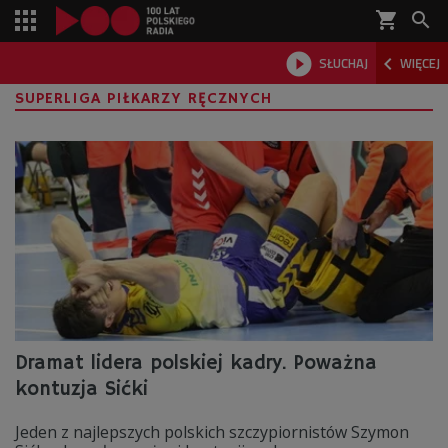
shopping_cart



SŁUCHAJ
WIĘCEJ

SUPERLIGA PIŁKARZY RĘCZNYCH
Dramat lidera polskiej kadry. Poważna
kontuzja Sićki
Jeden z najlepszych polskich szczypiornistów Szymon