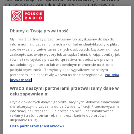
policyjnym. Zawodnik jest podejrzany o usiłowanie
gwałtu w paryskim klubie nocnym z poniedziałku na
wtorek.
Zobacz więcej na temat:
SPORT
Piłka ręczna
Industria Kielce
Dbamy o Twoją prywatność
My i nasi
5
partnerzy przechowujemy lub uzyskujemy dostęp do
informacji na urządzeniu, takich jak unikalne identyfikatory w plikach
cookie w celu przetwarzania danych osobowych. Użytkownik może
zaakceptować swoje wybory lub zarządzać nimi, klikając poniżej, jak
również skorzystać z prawa do sprzeciwu na podstawie prawnie
uzasadnionego interesu lub w dowolnym momencie na stronie
polityki prywatności. Te wybory będą sygnalizowane naszym
partnerom i nie będą miały wpływu na dane przeglądania.
Polityka
prywatności
Wraz z naszymi partnerami przetwarzamy dane w
celu zapewnienia:
Były selekcjoner wraca do pracy. Rombel
Użycie dokładnych danych geolokalizacyjnych. Aktywne skanowanie
charakterystyki urządzenia do celów identyfikacji. Przechowywanie
przejął ligowy klub
informacji na urządzeniu lub dostęp do nich. Spersonalizowane
reklamy i treści, pomiar reklam i treści, badnie odbiorców i
ulepszanie usług.
Władze Energi Wybrzeża Gdańsk poinformowały, że były
selekcjoner reprezentacji Polski piłkarzy ręcznych
Lista partnerów (dostawców)
Patryk Rombel został nowym trenerem drużyny