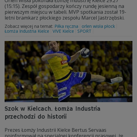
Orlen Wisła pokonała Łomżę Industrię Kielce 29:27
(15:15). Zespół gospodarzy kończy rundę jesienną na
pierwszym miejscu w tabeli. MVP spotkania został 19-
letni bramkarz płockiego zespołu Marcel Jastrzębski.
Zobacz więcej na temat:
Piłka ręczna
orlen wisła płock
Łomża Industria Kielce
VIVE Kielce
SPORT
Szok w Kielcach. Łomża Industria
przechodzi do historii
Prezes Łomży Industrii Kielce Bertus Servaas
poinformował na specjalnej konferencji prasowej, że