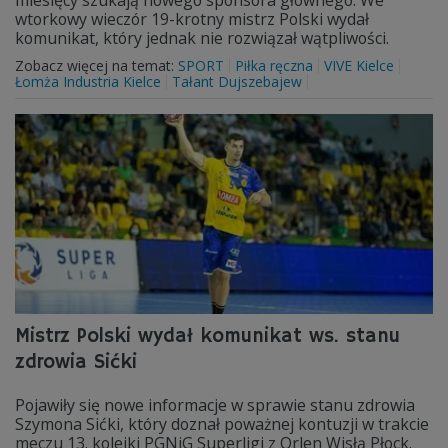
miesięcy szukają nowego sponsora głównego. We
wtorkowy wieczór 19-krotny mistrz Polski wydał
komunikat, który jednak nie rozwiązał wątpliwości.
Zobacz więcej na temat:
SPORT
Piłka ręczna
VIVE Kielce
Łomża Industria Kielce
Tałant Dujszebajew
Mistrz Polski wydał komunikat ws. stanu
zdrowia Sićki
Pojawiły się nowe informacje w sprawie stanu zdrowia
Szymona Sićki, który doznał poważnej kontuzji w trakcie
meczu 13. kolejki PGNiG Superligi z Orlen Wisłą Płock.