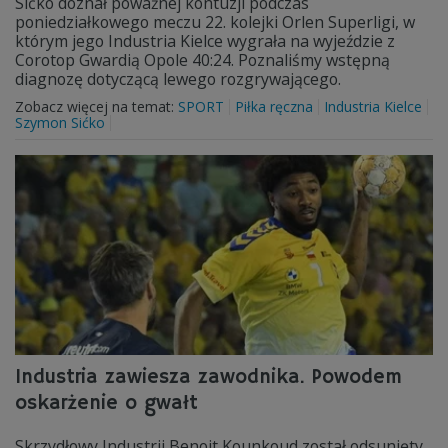
Sićko doznał poważnej kontuzji podczas
poniedziałkowego meczu 22. kolejki Orlen Superligi, w
którym jego Industria Kielce wygrała na wyjeździe z
Corotop Gwardią Opole 40:24. Poznaliśmy wstępną
diagnozę dotyczącą lewego rozgrywającego.
Zobacz więcej na temat:
SPORT
Piłka ręczna
Industria Kielce
Szymon Sićko
Industria zawiesza zawodnika. Powodem
oskarżenie o gwałt
Skrzydłowy Industrii Benoit Kounkoud został odsunięty