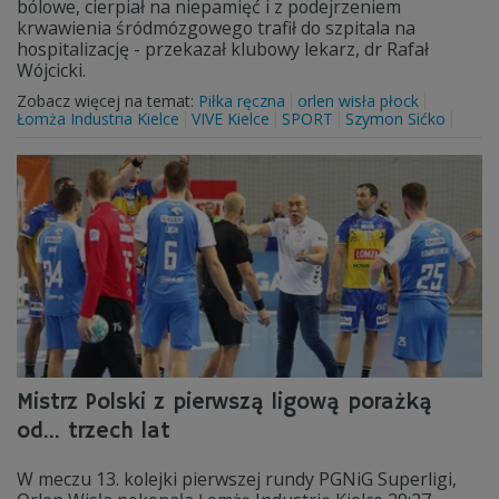
bólowe, cierpiał na niepamięć i z podejrzeniem
krwawienia śródmózgowego trafił do szpitala na
hospitalizację - przekazał klubowy lekarz, dr Rafał
Wójcicki.
Zobacz więcej na temat:
Piłka ręczna
orlen wisła płock
Łomża Industria Kielce
VIVE Kielce
SPORT
Szymon Sićko
Mistrz Polski z pierwszą ligową porażką
od... trzech lat
W meczu 13. kolejki pierwszej rundy PGNiG Superligi,