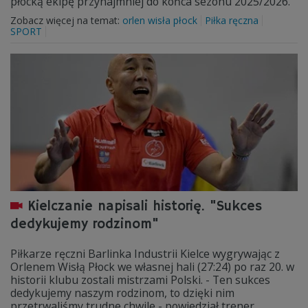
płocką ekipę przynajmniej do końca sezonu 2025/2026.
Zobacz więcej na temat:
orlen wisła płock
Piłka ręczna
SPORT
Kielczanie napisali historię. "Sukces
dedykujemy rodzinom"
Piłkarze ręczni Barlinka Industrii Kielce wygrywając z
Orlenem Wisłą Płock we własnej hali (27:24) po raz 20. w
historii klubu zostali mistrzami Polski. - Ten sukces
dedykujemy naszym rodzinom, to dzięki nim
przetrwaliśmy trudne chwile - powiedział trener