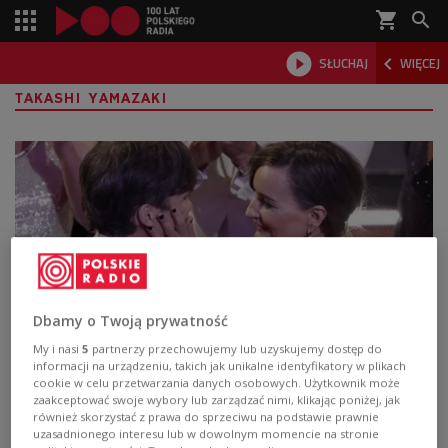
shopping_cart



SŁUCHAJ
WIĘCEJ

TAKASHI YAMAZAKI
Dbamy o Twoją prywatność
My i nasi
5
partnerzy przechowujemy lub uzyskujemy dostęp do
Oscary 2024. Jaki film wygrał? Kto
informacji na urządzeniu, takich jak unikalne identyfikatory w plikach
cookie w celu przetwarzania danych osobowych. Użytkownik może
otrzymał Oscara? [LISTA ZWYCIĘZCÓW]
zaakceptować swoje wybory lub zarządzać nimi, klikając poniżej, jak
również skorzystać z prawa do sprzeciwu na podstawie prawnie
W hollywoodzkim Dolby Theatre odbyła się 96.
uzasadnionego interesu lub w dowolnym momencie na stronie