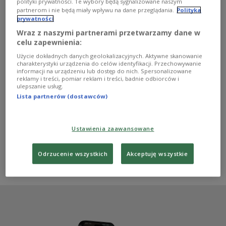
ceremonia wręczenia Oscarów. "Oppenheimer" został
polityki prywatności. Te wybory będą sygnalizowane naszym
najlepszym filmem zeszłego roku, a jego reżyser -
partnerom i nie będą miały wpływu na dane przeglądania.
Polityka
prywatności
Christopher Nolan - najlepszym reżyserem. Cilian
Murphy ("Oppenheimer") został najlepszym aktorem
Wraz z naszymi partnerami przetwarzamy dane w
pierwszoplanowym, a Emma Stone ("Biedne istoty")
celu zapewnienia:
najlepszą aktorką pierwszoplanową. W kategorii
Użycie dokładnych danych geolokalizacyjnych. Aktywne skanowanie
najlepsza aktorka drugoplanowa zwyciężyła Da'Vine Joy
charakterystyki urządzenia do celów identyfikacji. Przechowywanie
Randolph ("Przesilenie zimowe") a w kategorii najlepszy
informacji na urządzeniu lub dostęp do nich. Spersonalizowane
aktor drugoplanowy - Robert Downey Jr.
reklamy i treści, pomiar reklam i treści, badnie odbiorców i
("Oppenheimer"). Brytyjsko-polsko-amerykańska
ulepszanie usług.
koprodukcja "Strefa interesów" w reżyserii Jonathana
Lista partnerów (dostawców)
Glazera została najlepszym filmem międzynarodowym.
Zobacz więcej na temat:
kino
FILM
Oscary 2024
Martin Scorsese
Christopher Nolan
Emma Stone
Ustawienia zaawansowane
bradley cooper
Cillian Murphy
Robert Downey Junior
Da'Vine Joy Randolph
Mstyslav Chernov
Jennifer Lame
Jonathan Glazer
Ludwig Göransson
Billie Eilish
Odrzucenie wszystkich
Akceptuję wszystkie
Cord Jefferson