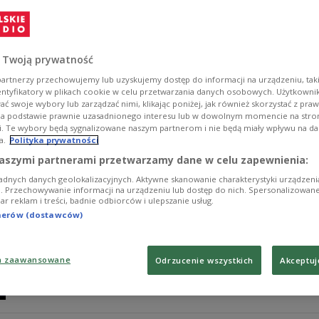
Liderka tenisowego rankingu kobiet Aryna Sabalenka po
Zobacz więcej na temat:
Aryna Sabalenka
moda
 Twoją prywatność
artnerzy przechowujemy lub uzyskujemy dostęp do informacji na urządzeniu, taki
entyfikatory w plikach cookie w celu przetwarzania danych osobowych. Użytkown
ć swoje wybory lub zarządzać nimi, klikając poniżej, jak również skorzystać z pra
na podstawie prawnie uzasadnionego interesu lub w dowolnym momencie na stroni
i. Te wybory będą sygnalizowane naszym partnerom i nie będą miały wpływu na d
a.
Polityka prywatności
Sabalenka wygrywa US Open. Przewaga 
aszymi partnerami przetwarzamy dane w celu zapewnienia:
adnych danych geolokalizacyjnych. Aktywne skanowanie charakterystyki urządzen
Liderka światowego rankingu tenisistek Białorusink
ji. Przechowywanie informacji na urządzeniu lub dostęp do nich. Spersonalizowane
iar reklam i treści, badnie odbiorców i ulepszanie usług.
Anisimovą (nr 8.) 6:3, 7:6 (7-3) w finale wielkoszlemowe
imprezie tej rangi i drugi w Nowym Jorku, gdzie najleps
tnerów (dostawców)
Zobacz więcej na temat:
SPORT
Tenis
wielki szlem
Aryna S
a zaawansowane
Odrzucenie wszystkich
Akceptuj