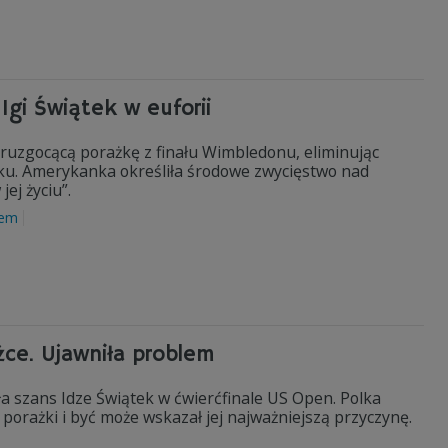
Igi Świątek w euforii
ruzgocącą porażkę z finału Wimbledonu, eliminując
ku. Amerykanka określiła środowe zwycięstwo nad
ej życiu”.
lem
ce. Ujawniła problem
a szans Idze Świątek w ćwierćfinale US Open. Polka
ej porażki i być może wskazał jej najważniejszą przyczynę.