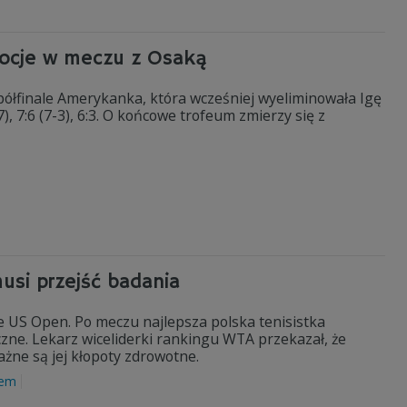
mocje w meczu z Osaką
ółfinale Amerykanka, która wcześniej wyeliminowała Igę
, 7:6 (7-3), 6:3. O końcowe trofeum zmierzy się z
musi przejść badania
e US Open. Po meczu najlepsza polska tenisistka
yczne. Lekarz wiceliderki rankingu WTA przekazał, że
ażne są jej kłopoty zdrowotne.
lem