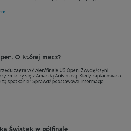
lem
 Open. O której mecz?
 z rzędu zagra w ćwierćfinale US Open. Zwyciężczyni
rezy zmierzy się z Amandą Anisimovą. Kiedy zaplanowano
jrzą spotkanie? Sprawdź podstawowe informacje.
a Świątek w półfinale