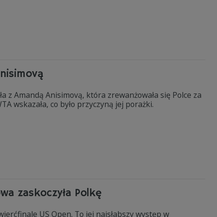
Anisimovą
ła z Amandą Anisimovą, która zrewanżowała się Polce za
A wskazała, co było przyczyną jej porażki.
wa zaskoczyła Polkę
ierćfinale US Open. To jej najsłabszy występ w