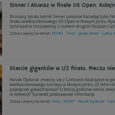
Sinner i Alcaraz w finale US Open. Kolej
Broniący tytułu Jannik Sinner pokonał Kanadyjczyka Feli
finału wielkoszlemowego US Open w Nowym Jorku. Rywa
tytuł będzie rozstawiony z numem drugim Hiszpan Carl
Zobacz więcej na temat:
SPORT
Tenis
Jannik Sinner
Carlos 
Starcie gigantów w 1/2 finału. Meczu ni
Novak Djoković zmierzy się z Carlosem Alcarazem w pół
wielkoszlemowego turnieju w Nowym Jorku. 22-letni H
pojedynek gwiazd tenisa? O której godzinie kibice obej
w telewizji? Sprawdź podstawowe informacje.
Zobacz więcej na temat:
Tenis
SPORT
Novak Djoković
Carl