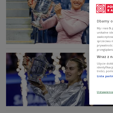
Dbamy o
My i nasi
5
p
unikalne id
zaakceptowa
sprzeciwu 
prywatnośc
przeglądani
Wraz z n
Użycie dokł
identyfikac
treści, pom
Lista par
Ustawieni