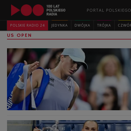
PORTAL POLSKIEGO
POLSKIE RADIO 24
JEDYNKA
DWÓJKA
TRÓJKA
CZWÓ
US OPEN