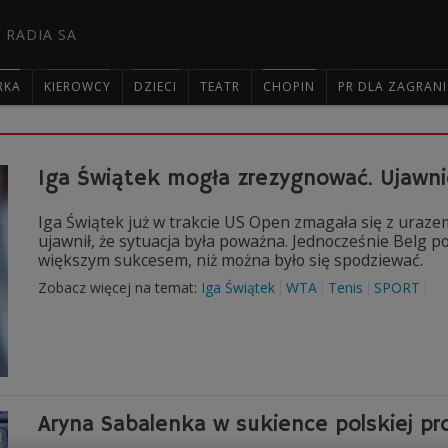
 RADIA SA
RKA
KIEROWCY
DZIECI
TEATR
CHOPIN
PR DLA ZAGRAN

Iga Świątek mogła zrezygnować. Ujawni
Iga Świątek już w trakcie US Open zmagała się z uraze
ujawnił, że sytuacja była poważna. Jednocześnie Belg pod
większym sukcesem, niż można było się spodziewać.
Zobacz więcej na temat:
Iga Świątek
WTA
Tenis
SPORT
Aryna Sabalenka w sukience polskiej pr