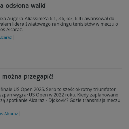
na odsłona walki
xa Augera-Aliassime'a 6:1, 3:6, 6:3, 6:4 i awansował do
lem lidera światowego rankingu tenisistów w meczu o
os Alcaraz.
Alcaraz
e można przegapić!
finale US Open 2025. Serb to sześciokrotny triumfator
iszpan wygrał US Open w 2022 roku. Kiedy zaplanowano
rzą spotkanie Alcaraz - Djoković? Gdzie transmisja meczu
os Alcaraz