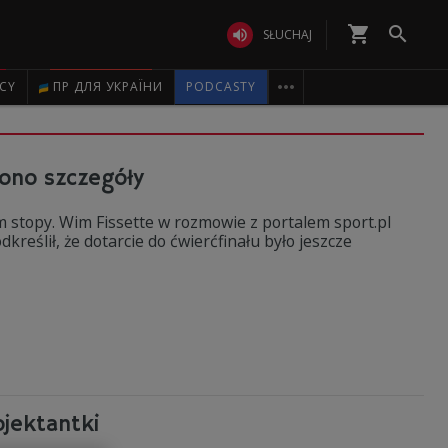
shopping_cart


SŁUCHAJ

ICY
ПР ДЛЯ УКРАЇНИ
PODCASTY
ono szczegóły
m stopy. Wim Fissette w rozmowie z portalem sport.pl
kreślił, że dotarcie do ćwierćfinału było jeszcze
ojektantki