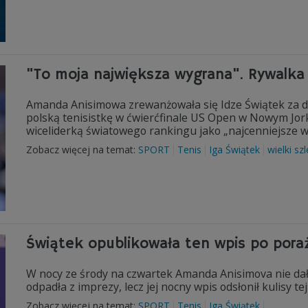
"To moja największa wygrana". Rywalka 
Amanda Anisimowa zrewanżowała się Idze Świątek za d
polską tenisistkę w ćwierćfinale US Open w Nowym Jor
wiceliderką światowego rankingu jako „najcenniejsze w j
Zobacz więcej na temat:
SPORT
Tenis
Iga Świątek
wielki sz
Świątek opublikowała ten wpis po poraż
W nocy ze środy na czwartek Amanda Anisimova nie dał
odpadła z imprezy, lecz jej nocny wpis odsłonił kulisy t
Zobacz więcej na temat:
SPORT
Tenis
Iga Świątek