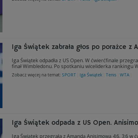
Iga Świątek zabrała głos po porażce z 
Iga Świątek odpadła z US Open. W ćwierćfinale przegra
finał Wimbledonu. Po spotkaniu wiceliderka rankingu WT
Zobacz więcej na temat:
SPORT
Iga Świątek
Tenis
WTA
Iga Świątek odpada z US Open. Anisimo
Iga Świątek przegrała z Amandą Anisimową 4:6, 3:6 w ćw