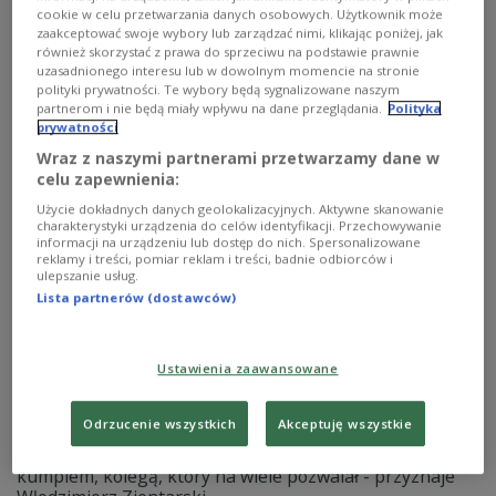
samochodów mają ozdabiać naklejką z zielonym
cookie w celu przetwarzania danych osobowych. Użytkownik może
listkiem. Przed kilkoma laty początkujący kierowcy
zaakceptować swoje wybory lub zarządzać nimi, klikając poniżej, jak
również byli zobowiązani do przyklejania takich naklejek
również skorzystać z prawa do sprzeciwu na podstawie prawnie
i nie każdy z tego powodu był dumny.
uzasadnionego interesu lub w dowolnym momencie na stronie
polityki prywatności. Te wybory będą sygnalizowane naszym
Zobacz więcej na temat:
autostrady
samochody
samochód
partnerom i nie będą miały wpływu na dane przeglądania.
Polityka
prywatności
Wraz z naszymi partnerami przetwarzamy dane w
celu zapewnienia:
Użycie dokładnych danych geolokalizacyjnych. Aktywne skanowanie
charakterystyki urządzenia do celów identyfikacji. Przechowywanie
informacji na urządzeniu lub dostęp do nich. Spersonalizowane
reklamy i treści, pomiar reklam i treści, badnie odbiorców i
ulepszanie usług.
Lista partnerów (dostawców)
Ustawienia zaawansowane
Zientarski: według mojej żony popełniłem
błędy rodzicielskie
Odrzucenie wszystkich
Akceptuję wszystkie
- Ja nigdy nie byłem ojcem, właściwie zawsze byłem
kumplem, kolegą, który na wiele pozwalał - przyznaje