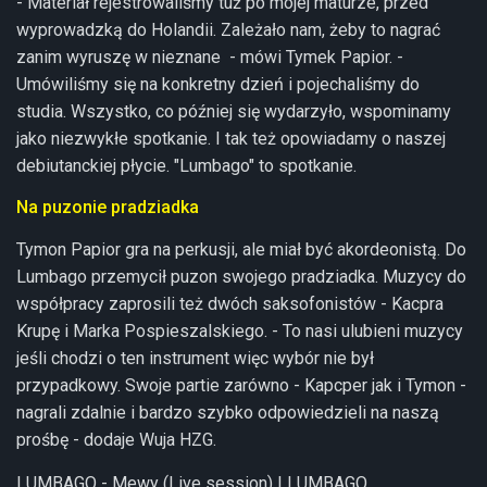
- Materiał rejestrowaliśmy tuż po mojej maturze, przed
wyprowadzką do Holandii. Zależało nam, żeby to nagrać
zanim wyruszę w nieznane - mówi Tymek Papior. -
Umówiliśmy się na konkretny dzień i pojechaliśmy do
studia. Wszystko, co później się wydarzyło, wspominamy
jako niezwykłe spotkanie. I tak też opowiadamy o naszej
debiutanckiej płycie. "Lumbago" to spotkanie.
Na puzonie pradziadka
Tymon Papior gra na perkusji, ale miał być akordeonistą. Do
Lumbago przemycił puzon swojego pradziadka. Muzycy do
współpracy zaprosili też dwóch saksofonistów - Kacpra
Krupę i Marka Pospieszalskiego. - To nasi ulubieni muzycy
jeśli chodzi o ten instrument więc wybór nie był
przypadkowy. Swoje partie zarówno - Kapcper jak i Tymon -
nagrali zdalnie i bardzo szybko odpowiedzieli na naszą
prośbę - dodaje Wuja HZG.
LUMBAGO - Mewy (Live session) | LUMBAGO