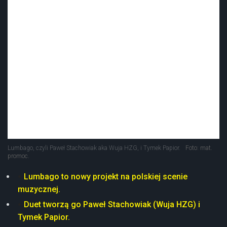
Lumbago, czyli Paweł Stachowiak aka Wuja HZG, i Tymek Papior.
Foto: mat.
promoc.
Lumbago to nowy projekt na polskiej scenie
muzycznej.
Duet tworzą go Paweł Stachowiak (Wuja HZG) i
Tymek Papior.