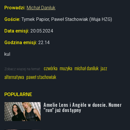
Prowadzi:
Michał Daniluk
Goście:
Tymek Papior, Paweł Stachowiak (Wuja HZG)
Data emisji:
20
.05.2024
Godzina emisji:
22.14
kul
czwórka
muzyka
michał daniluk
jazz
Zobacz więcej na temat:
alternatywa
paweł stachowiak
POPULARNE
Amelie Lens i Angèle w duecie. Numer
"run" już dostępny