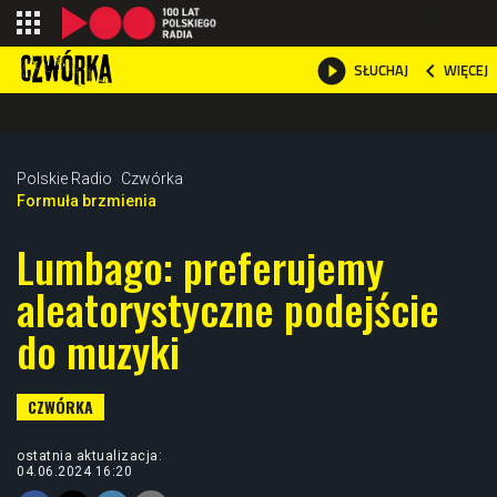
shopping_cart



WIĘCEJ
SŁUCHAJ

Polskie Radio
Czwórka
Formuła brzmienia
Lumbago: preferujemy
aleatorystyczne podejście
do muzyki
ostatnia aktualizacja:
04.06.2024 16:20