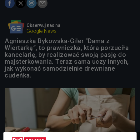
Obserwuj nas na
Google News
Agnieszka Bykowska-Giler "Dama z
Wiertarką”, to prawniczka, która porzuciła
kancelarię, by realizować swoją pasję do
majsterkowania. Teraz sama uczy innych,
jak wykonać samodzielnie drewniane
cudeńka.