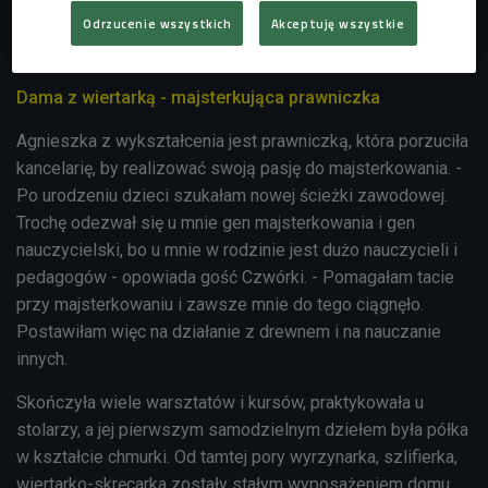
zamieniono na użyteczny sprzęt i tak narodziła się Dama z
Odrzucenie wszystkich
Akceptuję wszystkie
Wiertarką.
Dama z wiertarką - majsterkująca prawniczka
Agnieszka z wykształcenia jest prawniczką, która porzuciła
kancelarię, by realizować swoją pasję do majsterkowania. -
Po urodzeniu dzieci szukałam nowej ścieżki zawodowej.
Trochę odezwał się u mnie gen majsterkowania i gen
nauczycielski, bo u mnie w rodzinie jest dużo nauczycieli i
pedagogów - opowiada gość Czwórki. - Pomagałam tacie
przy majsterkowaniu i zawsze mnie do tego ciągnęło.
Postawiłam więc na działanie z drewnem i na nauczanie
innych.
Skończyła wiele warsztatów i kursów, praktykowała u
stolarzy, a jej pierwszym samodzielnym dziełem była półka
w kształcie chmurki. Od tamtej pory wyrzynarka, szlifierka,
wiertarko-skręcarka zostały stałym wyposażeniem domu.