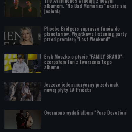
The Avalanches wracają z nowym
albumem. "No Bad Memories" ukaże się
jesienią
Phoebe Bridgers zaprasza fanów do
planetariów. Wyjątkowe listening party
przed premierą "Lost Weekend"
Eryk Moczko o płycie "FAMILY BRAND":
czerpałem fun z tworzenia tego
albumu
Jeszcze jeden muzyczny przedsmak
nowej płyty LA Priesta
Overmono wydali album "Pure Devotion"