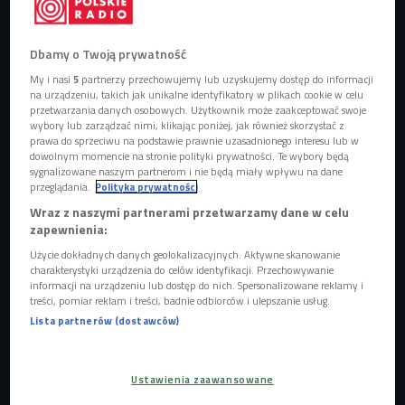
Dbamy o Twoją prywatność
DIY po polsku, czyli jak nauczyć się majsterkowania?
Foto: shutterstock/
My i nasi
5
partnerzy przechowujemy lub uzyskujemy dostęp do informacji
Wayne0216
na urządzeniu, takich jak unikalne identyfikatory w plikach cookie w celu
przetwarzania danych osobowych. Użytkownik może zaakceptować swoje
Dama z Wiertarką to projekt Agnieszki Bykowskiej-
wybory lub zarządzać nimi, klikając poniżej, jak również skorzystać z
prawa do sprzeciwu na podstawie prawnie uzasadnionego interesu lub w
Giler, w którym przekonuje, że każdy może
dowolnym momencie na stronie polityki prywatności. Te wybory będą
majsterkować.
sygnalizowane naszym partnerom i nie będą miały wpływu na dane
przeglądania.
Polityka prywatności
Jak przekonuje, warto poznać sprzęty, wiedzieć jak
Wraz z naszymi partnerami przetwarzamy dane w celu
ich używać, co do czego stosować, a przede
zapewnienia:
wszystkim się nie bać.
Użycie dokładnych danych geolokalizacyjnych. Aktywne skanowanie
W Czwórce Agnieszka Bykowska-Giler opowiada o
charakterystyki urządzenia do celów identyfikacji. Przechowywanie
informacji na urządzeniu lub dostęp do nich. Spersonalizowane reklamy i
początkach swojej pasji i majsterkowaniu.
treści, pomiar reklam i treści, badnie odbiorców i ulepszanie usług.
Lista partnerów (dostawców)
Dama z Wiertarką to projekt Agnieszki Bykowskiej-Giler.
Nazwę zainspirowało jedno z najbardziej słynnych dzieł
Ustawienia zaawansowane
świata "Dama z łasiczką". Sympatyczne zwierzę futerkowe