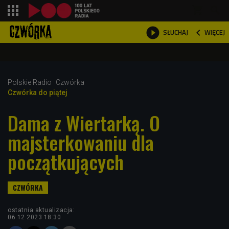
shopping_cart



WIĘCEJ
SŁUCHAJ

Polskie Radio
Czwórka
Czwórka do piątej
Dama z Wiertarką. O
majsterkowaniu dla
początkujących
ostatnia aktualizacja:
06.12.2023 18:30