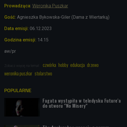
Prowadząca
:
Weronika Puszkar
Gość:
Agnieszka Bykowska-Giler (Dama z Wiertarką)
Data emisji:
06.12
.2023
Godzina emisji:
14.15
aw/pr
czwórka
hobby
edukacja
drzewo
Zobacz więcej na temat:
weronika puszkar
stolarstwo
POPULARNE
Fagata wystąpiła w teledysku Future'a
do utworu "No Misery"