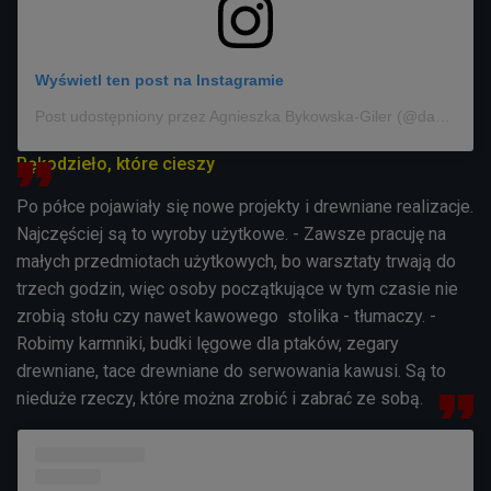
Wyświetl ten post na Instagramie
Post udostępniony przez Agnieszka Bykowska-Giler (@damazwiertarka)
Rękodzieło, które cieszy
Po półce pojawiały się nowe projekty i drewniane realizacje.
Najczęściej są to wyroby użytkowe. - Zawsze pracuję na
małych przedmiotach użytkowych, bo warsztaty trwają do
trzech godzin, więc osoby początkujące w tym czasie nie
zrobią stołu czy nawet kawowego stolika - tłumaczy. -
Robimy karmniki, budki lęgowe dla ptaków, zegary
drewniane, tace drewniane do serwowania kawusi. Są to
nieduże rzeczy, które można zrobić i zabrać ze sobą.