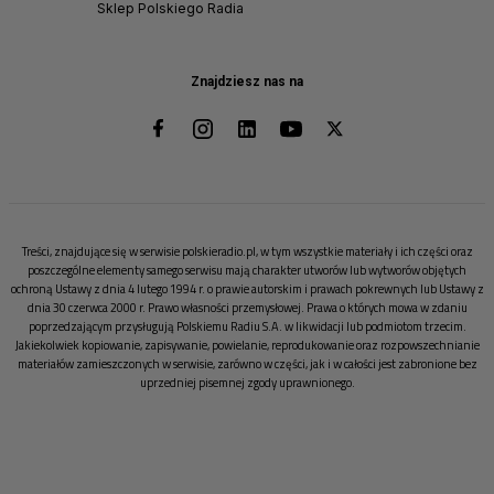
Sklep Polskiego Radia
Znajdziesz nas na
Treści, znajdujące się w serwisie polskieradio.pl, w tym wszystkie materiały i ich części oraz
poszczególne elementy samego serwisu mają charakter utworów lub wytworów objętych
ochroną Ustawy z dnia 4 lutego 1994 r. o prawie autorskim i prawach pokrewnych lub Ustawy z
dnia 30 czerwca 2000 r. Prawo własności przemysłowej. Prawa o których mowa w zdaniu
poprzedzającym przysługują Polskiemu Radiu S.A. w likwidacji lub podmiotom trzecim.
Jakiekolwiek kopiowanie, zapisywanie, powielanie, reprodukowanie oraz rozpowszechnianie
materiałów zamieszczonych w serwisie, zarówno w części, jak i w całości jest zabronione bez
uprzedniej pisemnej zgody uprawnionego.