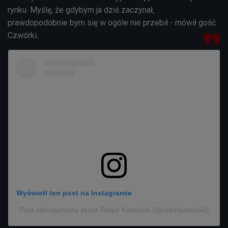
rynku. Myślę, że gdybym ja dziś zaczynał,
prawdopodobnie bym się w ogóle nie przebił - mówił gość
Czwórki.
Wyświetl ten post na Instagramie
Post udostępniony przez Ralph Kaminski (@ralphkaminski)