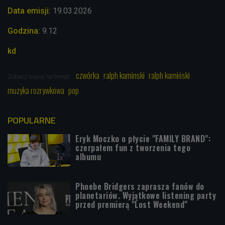
Data emisji:
19
.03.2026
Godzina:
9.12
kd
czwórka
ralph kaminski
ralph kamiński
Zobacz więcej na temat:
muzyka rozrywkowa
pop
POPULARNE
Eryk Moczko o płycie "FAMILY BRAND":
czerpałem fun z tworzenia tego
albumu
Phoebe Bridgers zaprasza fanów do
planetariów. Wyjątkowe listening party
przed premierą "Lost Weekend"