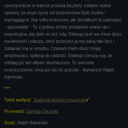
rzeczywiście w trakcie pisania tej płyty zdałem sobie
sprawę, że moje życie od dzieciństwa było trudne i
wymagające. Nie tylko kolorowe, jak chciałbym to pamiętać
- opowiadał. - To z jednej strony zostawiło wiele ran i
niepokojów, ale dało mi też siłę. Dlatego jest we mnie dużo
melancholii i płaczu, choć przecież ja nie lubię taki być i
zatapiać się w smutku. Czasem mam dość mojej
wrażliwości, tęsknię do radości. Dlatego cieszę się, że
oddaję już ten album słuchaczom. To swoiste
oczyszczenie, chcę już iść do przodu - tłumaczył Ralph
Kaminski.
***
Tytuł audycji:
"
Audycja słowno-muzyczn
a
"
Prowadzi:
Damian Sikorski
Gość:
Ralph Kaminski