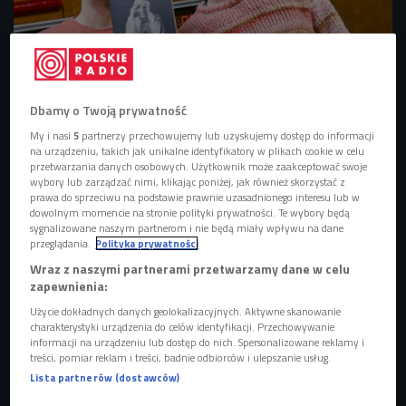
Damian Sikorski i Ralph Kaminski w studiu Czwórki
Foto: Piotr
Dbamy o Twoją prywatność
Podlewski/Polskie Radio
My i nasi
5
partnerzy przechowujemy lub uzyskujemy dostęp do informacji
Ralph Kaminski prezentuje "Górę", czwartą autorską płytę.
na urządzeniu, takich jak unikalne identyfikatory w plikach cookie w celu
przetwarzania danych osobowych. Użytkownik może zaakceptować swoje
Ten album to intymna opowieść o złamanym sercu,
wybory lub zarządzać nimi, klikając poniżej, jak również skorzystać z
potrzebie miłości oraz refleksja nad mijającym czasem i
prawa do sprzeciwu na podstawie prawnie uzasadnionego interesu lub w
dowolnym momencie na stronie polityki prywatności. Te wybory będą
samotnością. W dojrzałych i poruszających kompozycjach
sygnalizowane naszym partnerom i nie będą miały wpływu na dane
artysta, pod warstwą smutku i nostalgii, przemyca nadzieję
przeglądania.
Polityka prywatności
na lepsze jutro. - Góra to dla mnie symbol, który można
Wraz z naszymi partnerami przetwarzamy dane w celu
czytać bardzo szeroko. Na płycie ma ona oczywiście też
zapewnienia:
dosłowne znaczenie, ale jest też jednak zamieniona w
Użycie dokładnych danych geolokalizacyjnych. Aktywne skanowanie
metaforę. W utworze "Lis z wielkiego miasta" odnoszę się
charakterystyki urządzenia do celów identyfikacji. Przechowywanie
informacji na urządzeniu lub dostęp do nich. Spersonalizowane reklamy i
do tego tytułu i śpiewam "jestem tu na szczycie wzgórza".
treści, pomiar reklam i treści, badnie odbiorców i ulepszanie usług.
To utwór o samotności, która towarzyszy nam w wielkich
Lista partnerów (dostawców)
miastach. Chodzi o to, by od razu nie dojść na sam szczyt,