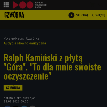
shopping_cart



WIĘCEJ
SŁUCHAJ

Polskie Radio
Czwórka
Audycja słowno-muzyczna
Ralph Kamiński z płytą
"Góra". "To dla mnie swoiste
oczyszczenie"
ostatnia aktualizacja:
23.03.2026 09:55