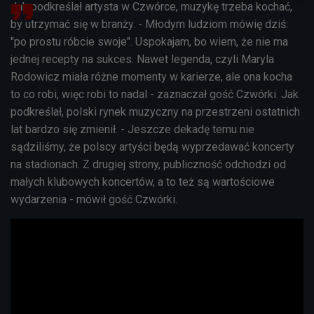
Jak podkreślał artysta w Czwórce, muzykę trzeba kochać,
by utrzymać się w branży. - Młodym ludziom mówię dziś:
"po prostu róbcie swoje". Uspokajam, bo wiem, że nie ma
jednej recepty na sukces. Nawet legenda, czyli Maryla
Rodowicz miała różne momenty w karierze, ale ona kocha
to co robi, więc robi to nadal - zaznaczał gość Czwórki. Jak
podkreślał, polski rynek muzyczny na przestrzeni ostatnich
lat bardzo się zmienił. - Jeszcze dekadę temu nie
sądziliśmy, że polscy artyści będą wyprzedawać koncerty
na stadionach. Z drugiej strony, publiczność odchodzi od
małych klubowych koncertów, a to też są wartościowe
wydarzenia - mówił gość Czwórki.