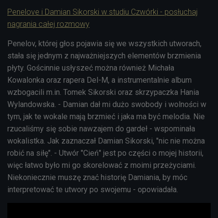
Penelove i Damian Sikorski w studiu Czwórki - posłuchaj
nagrania całej rozmowy
Penelov, której głos pojawia się we wszystkich utworach,
stała się jednym z najważniejszych elementów brzmienia
płyty. Gościnnie usłyszeć można również Michała
Kowalonka oraz rapera Del-M, a instrumentalnie album
wzbogacili m.in. Tomek Sikorski oraz skrzypaczka Hania
Wylandowska. - Damian dał mi dużo swobody i wolności w
tym, jak te wokale mają brzmieć i jaka ma być melodia. Nie
rzucaliśmy się sobie nawzajem do gardeł - wspominała
wokalistka. Jak zaznaczał Damian Sikorski, "nic nie można
robić na siłę". - Utwór "Cień" jest po części o mojej historii,
więc łatwo było mi go skorelować z moimi przeżyciami.
Niekoniecznie muszę znać historię Damiania, by móc
interpretować te utwory po swojemu - opowiadała.