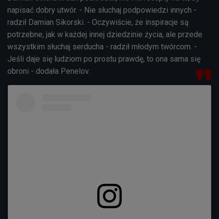
napisać dobry utwór. - Nie słuchaj podpowiedzi innych -
radził Damian Sikorski. - Oczywiście, że inspiracje są
potrzebne, jak w każdej innej dziedzinie życia, ale przede
wszystkim słuchaj serducha - radził młodym twórcom. -
Jeśli daje się ludziom po prostu prawdę, to ona sama się
obroni - dodała Penelov.