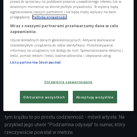
prawa do sprzeciwu na podstawie prawnie uzasadnionego interesu lub w
dowolnym momencie na stronie polityki prywatności. Te wybory będą
sygnalizowane naszym partnerom i nie będą miały wpływu na dane
przeglądania.
Polityka prywatności
Wraz z naszymi partnerami przetwarzamy dane w celu
zapewnienia:
Paulina Krzemińska i Damian Sikorski w studiu Czwórki
Foto: Piotr
Użycie dokładnych danych geolokalizacyjnych. Aktywne skanowanie
Podlewski/Polskie Radio
charakterystyki urządzenia do celów identyfikacji. Przechowywanie
informacji na urządzeniu lub dostęp do nich. Spersonalizowane reklamy i
treści, pomiar reklam i treści, badnie odbiorców i ulepszanie usług.
- Ta płyta powstała właściwie bezpośrednio po tym, jak
Lista partnerów (dostawców)
ukazała się "Wiosna". Już parę miesięcy później zacząłem
pisać nowy materiał - wspominał
Damian Sikorski w
"Poranku Czwórki"
.
Nowe wydawnictwo kolektywu Damiana
Ustawienia zaawansowane
Sikorskiego to dziesięć kompozycji, które układają się w
spokojną, wielowymiarową opowieść o codzienności,
Odrzucenie wszystkich
Akceptuję wszystkie
relacjach i emocjach, które łatwo przeoczyć w biegu. -
J
estem obserwatorem świata i życia i to, co zawarłem na
tym krążku to po prostu codzienność - mówił artysta.
Na
przykład jego utwór "Podziemna odyseja" to numer, który
rzeczywiście powstał w metrze.