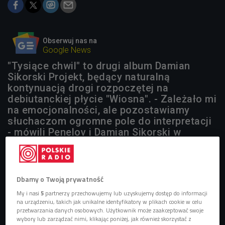
Obserwuj nas na
Google News
"Tysiące chwil" to drugi album Damian
Sikorski Projekt, będący naturalną
kontynuacją drogi rozpoczętej na
debiutanckiej płycie "Wiosna". - Zależało mi
na emocjonalności, ale pozostawiamy
słuchaczom ogromne pole do interpretacji
- mówili Penelov i Damian Sikorski w
"Poranku Czwórki".
Dbamy o Twoją prywatność
My i nasi
5
partnerzy przechowujemy lub uzyskujemy dostęp do informacji
na urządzeniu, takich jak unikalne identyfikatory w plikach cookie w celu
przetwarzania danych osobowych. Użytkownik może zaakceptować swoje
wybory lub zarządzać nimi, klikając poniżej, jak również skorzystać z