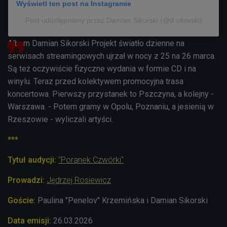
Wyświetl ten post na Instagramie
Post udostępniony przez Damian Sikorski (@d.sikorski)
Album Damian Sikorski Projekt światło dzienne na
serwisach streamingowych ujrzał w nocy z 25 na 26 marca.
Są też oczywiście fizyczne wydania w formie CD i na
winylu. Teraz przed kolektywem promocyjna trasa
koncertowa. Pierwszy przystanek to Pszczyna, a kolejny -
Warszawa. - Potem gramy w Opolu, Poznaniu, a jesienią w
Rzeszowie - wyliczali artyści.
***
Tytuł audycji:
"Poranek Czwórki"
Prowadzi:
Jędrzej Rosiewicz
Goście:
Paulina "Penelov" Krzemińska i Damian Sikorski
Data emisji:
26.
03.2026