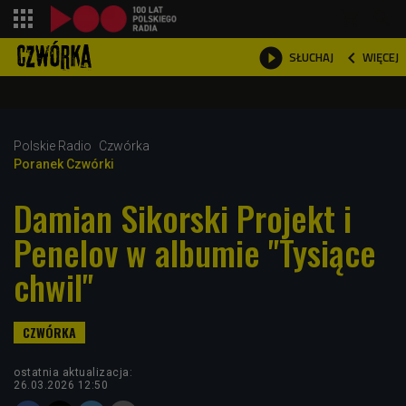
shopping_cart



WIĘCEJ
SŁUCHAJ

Polskie Radio
Czwórka
Poranek Czwórki
Damian Sikorski Projekt i
Penelov w albumie "Tysiące
chwil"
ostatnia aktualizacja:
26.03.2026 12:50