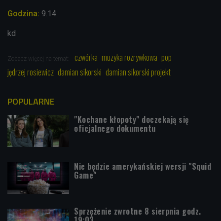
Godzina:
9.14
kd
czwórka
muzyka rozrywkowa
pop
Zobacz więcej na temat:
jędrzej rosiewicz
damian sikorski
damian sikorski projekt
POPULARNE
"Kochane kłopoty" doczekają się
oficjalnego dokumentu
Nie będzie amerykańskiej wersji "Squid
Game"
Sprzężenie zwrotne 8 sierpnia godz.
19:03