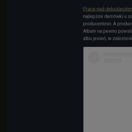
Prace nad debiutancki
najlepsze demówki u si
producentowi. A produ
Album na pewno powstan
albo jesień, w zależnoś