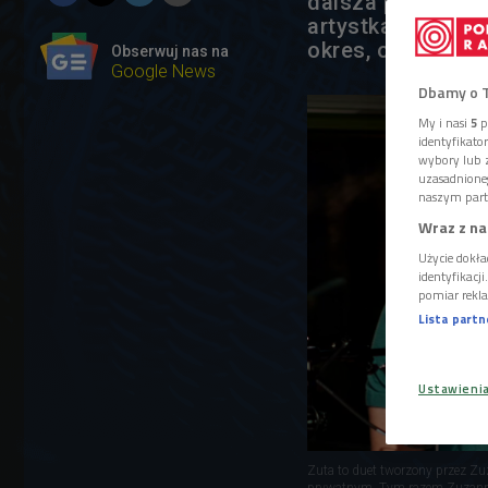
dalsza praca nad 
artystka zaznacza
okres, okres sam
Obserwuj nas na
Google News
Dbamy o 
My i nasi
5
p
identyfikat
wybory lub z
uzasadnione
naszym part
Wraz z na
Użycie dokła
identyfikacj
pomiar rekla
Lista part
Ustawieni
Zuta to duet tworzony przez Z
prywatnym. Tym razem Zuzann