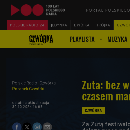
PORTAL POLSKIEGO
POLSKIE RADIO 24
JEDYNKA
DWÓJKA
TRÓJKA
CZWÓ
PLAYLISTA
MUZYKA
Zuta: bez w
Polskie Radio
Czwórka
Poranek Czwórki
czasem mam
ostatnia aktualizacja:
30.10.2024 16:08
Za Zutą festiwal