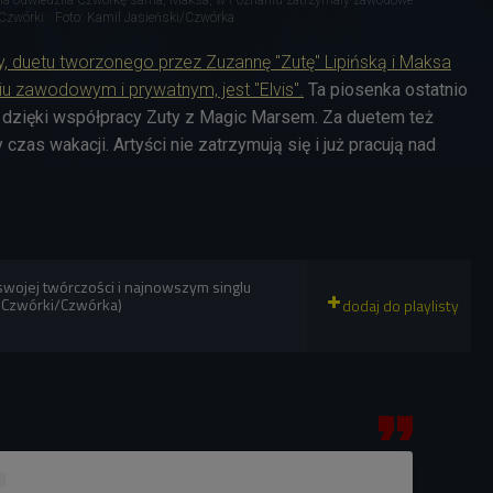
 Czwórki
Foto: Kamil Jasieński/Czwórka
y, duetu tworzonego przez Zuzannę "Zutę" Lipińską i Maksa
iu zawodowym i prywatnym, jest "Elvis".
Ta piosenka ostatnio
, dzięki współpracy Zuty z Magic Marsem. Za duetem też
czas wakacji. Artyści nie zatrzymują się i już pracują nad
swojej twórczości i najnowszym singlu
 Czwórki/Czwórka)