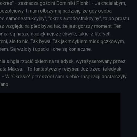
kres" - zaznacza gościni Dominiki Płonki. - Ja chciałabym,
 bezpłciowy. I mam olbrzymią nadzieję, że gdy osoba
es samodestrukcyjny", "okres autodestrukcyjny", to po prostu
ez względu na płeć bywa tak, że jest gorszy moment. Ten
ńca są nasze najpiękniejsze chwile, takie, z których
mni, ale to nic. Tak bywa. Tak jak z cyklem miesiączkowym,
em. Są wzloty i upadki i one są konieczne.
ia singla rzucić okiem na teledysk, wyreżyserowany przez
ata Maksa. - To fantastyczny reżyser. Już trzeci teledysk
. - W "Okresie" przeszedł sam siebie. Inspiracji dostarczyły
dano.