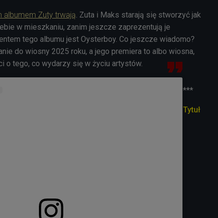
m albumem Zuty trwają
. Zuta i Maks starają się stworzyć jak
ebie w mieszkaniu, zanim jeszcze zaprezentują je
centem tego albumu jest Oysterboy. Co jeszcze wiadomo?
ie do wiosny 2025 roku, a jego premiera to albo wiosna,
ci o tego, co wydarzy się w życiu artystów.
***
Tytuł