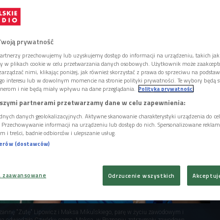
płytą. "Okres" to najnowszy singiel Zuty -
, że nie jest to piosenka o menstruacji, a
odestrukcyjny chce postrzegać bezpłciowo.
Twoją prywatność
artnerzy przechowujemy lub uzyskujemy dostęp do informacji na urządzeniu, takich jak
ory w plikach cookie w celu przetwarzania danych osobowych. Użytkownik może zaakcep
arządzać nimi, klikając poniżej, jak również skorzystać z prawa do sprzeciwu na podsta
go interesu lub w dowolnym momencie na stronie polityki prywatności. Te wybory będą 
nerom i nie będą miały wpływu na dane przeglądania.
Polityka prywatności
szymi partnerami przetwarzamy dane w celu zapewnienia:
dnych danych geolokalizacyjnych. Aktywne skanowanie charakterystyki urządzenia do ce
i. Przechowywanie informacji na urządzeniu lub dostęp do nich. Spersonalizowane reklamy 
m i treści, badnie odbiorców i ulepszanie usług.
nerów (dostawców)
a zaawansowane
Odrzucenie wszystkich
Akceptuj
uzannę "Zutę" Lipowicz i Maksa Mikulskiego, parę w życiu zawodowym i
a odwiedziła Czwórkę sama, Maksa, w Poznaniu zatrzymały zawodowe