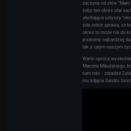
zaczyna od słów "Mam o
żeby ten okres stał się
słuchająca usłyszy "okr
zda sobie sprawę, że b
okres to może nie do ko
jesteśmy najbardziej du
tak z całym naszym życi
Warto oprócz wysłuchan
Marcina Mikulskiego, br
nam robi - zdradza Zuta
mu zdjęcia Sandro Gior