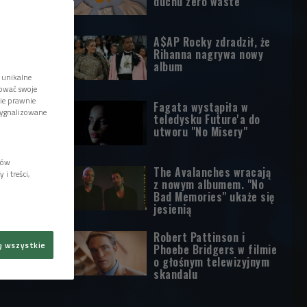
duchu zero waste
A$AP Rocky zdradził, że
Rihanna nagrywa nowy
album
 unikalne
tować swoje
wie prawnie
Fagata wystąpiła w
sygnalizowane
teledysku Future'a do
utworu "No Misery"
lów
The Avalanches wracają
i treści,
z nowym albumem. "No
Bad Memories" ukaże się
jesienią
Robert Pattinson i
ę wszystkie
Phoebe Bridgers w filmie
o głośnym telewizyjnym
skandalu