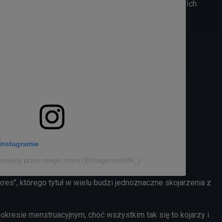
Ich
Instagramie
ępniony przez magic mars (@magicmars86_)
kres", którego tytuł w wielu budzi jednoznaczne skojarzenia z
o okresie menstruacyjnym, choć wszystkim tak się to kojarzy i