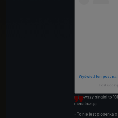
Wyświetl ten post na 
Post udost
najnowszy singiel to "O
menstruacją.
- To nie jest piosenka 