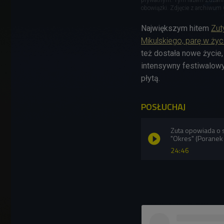
obowiązki. Zdjęcie z archiwum
Największym hitem
Zut
Mikulskiego, parę w życ
też dostała nowe życie
intensywny festiwalowy 
płytą.
POSŁUCHAJ
Zuta opowiada o 
"Okres" (Poranek
24:46