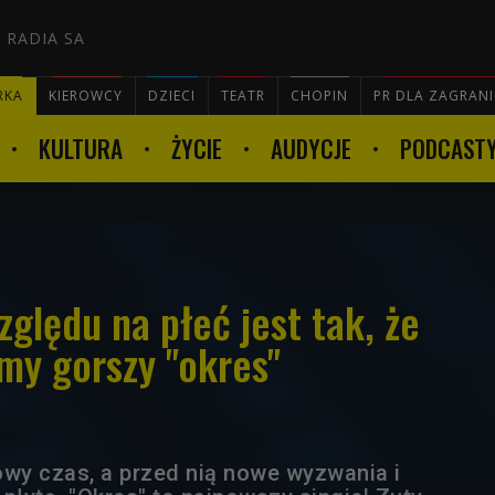
 RADIA SA
RKA
KIEROWCY
DZIECI
TEATR
CHOPIN
PR DLA ZAGRAN
KULTURA
ŻYCIE
AUDYCJE
PODCAST

zględu na płeć jest tak, że
y gorszy "okres"
owy czas, a przed nią nowe wyzwania i