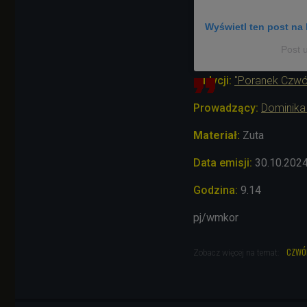
Wyświetl ten post na 
Post 
audycji:
"Poranek Czwó
Prowadzący:
Dominika
Materiał:
Zuta
Data emisji:
30.10
.202
Godzina:
9.14
pj/wmkor
czwó
Zobacz więcej na temat: