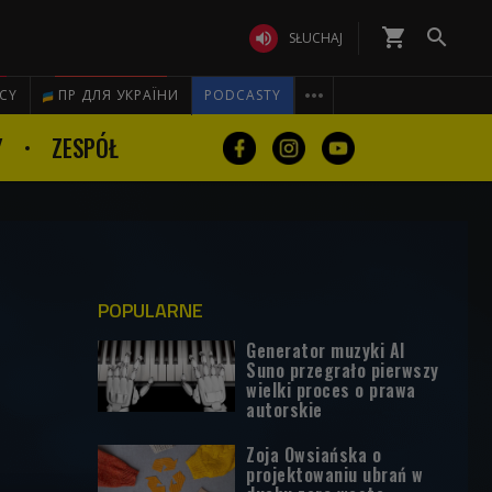
shopping_cart


SŁUCHAJ

ICY
ПР ДЛЯ УКРАЇНИ
PODCASTY
Y
ZESPÓŁ
POPULARNE
Generator muzyki AI
Suno przegrało pierwszy
wielki proces o prawa
autorskie
Zoja Owsiańska o
projektowaniu ubrań w