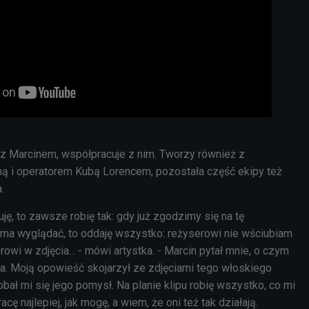
 z Marcinem, współpracuje z nim. Tworzy również z
ną i operatorem Kubą Lorencem, pozostała część ekipy też
a.
ję, to zawsze robię tak: gdy już zgodzimy się na tę
a ma wyglądać, to oddaję wszystko: reżyserowi nie wściubiam
rowi w zdjęcia... - mówi artystka. - Marcin pytał mnie, o czym
ka. Moją opowieść skojarzył ze zdjęciami tego włoskiego
bał mi się jego pomysł. Na planie klipu robię wszystko, co mi
cę najlepiej, jak mogę, a wiem, że oni też tak działają.