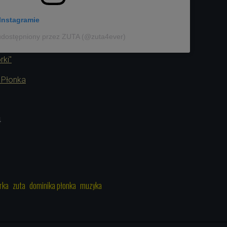
Instagramie
udostępniony przez ZUTA (@zuta4ever)
rki"
 Płonka
4
rka
zuta
dominika płonka
muzyka