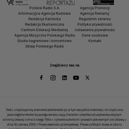
Polskie Radio S.A.
Agencja Promocji
Informacyjna Agencja Radiowa
Agencja Reklamy
Redakcja Katolicka
Regulamin serwisu
Redakcja Ekumeniczna
Polityka prywatności
Centrum Edukacji Medialnej
Ustawienia prywatności
Agencja Muzyczna Polskiego Radia
Dane osobowe
Studia nagraniowe i koncertowe
Kontakt
Sklep Polskiego Radia
Znajdziesz nas na
Treści, znajdujące się w serwisie polskieradio.pl, w tym wszystkie materiały i ich części oraz
poszczególne elementy samego serwisu mają charakter utworów lub wytworów objętych
ochroną Ustawy z dnia 4 lutego 1994 r. o prawie autorskim i prawach pokrewnych lub Ustawy z
dnia 30 czerwca 2000 r. Prawo własności przemysłowej. Prawa o których mowa w zdaniu