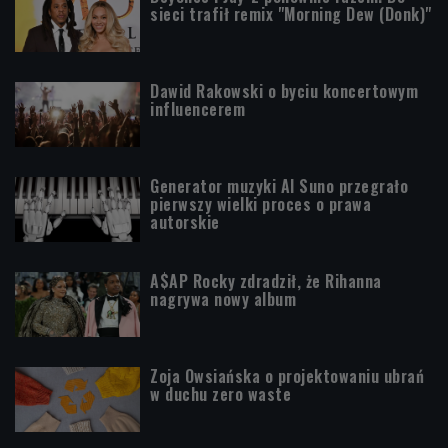
sieci trafił remix "Morning Dew (Donk)"
Dawid Rakowski o byciu koncertowym
influencerem
Generator muzyki AI Suno przegrało
pierwszy wielki proces o prawa
autorskie
A$AP Rocky zdradził, że Rihanna
nagrywa nowy album
Zoja Owsiańska o projektowaniu ubrań
w duchu zero waste