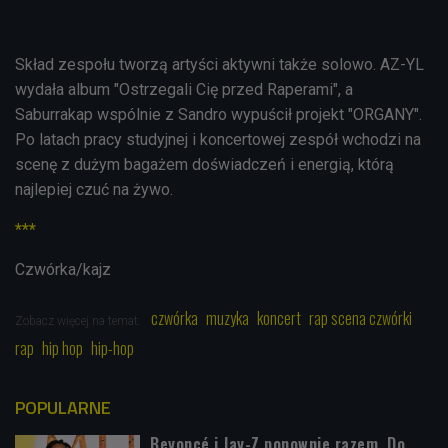
Skład zespołu tworzą artyści aktywni także solowo. AZ-YL
wydała album "Ostrzegali Cię przed Raperami", a
Saburrakap wspólnie z Sandro wypuścił projekt "ORGANY".
Po latach pracy studyjnej i koncertowej zespół wchodzi na
scenę z dużym bagażem doświadczeń i energią, którą
najlepiej czuć na żywo.
***
Czwórka/kajz
czwórka
muzyka
koncert
rap scena czwórki
Zobacz więcej na temat:
rap
hip hop
hip-hop
POPULARNE
Beyoncé i Jay-Z ponownie razem. Do