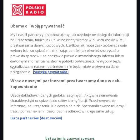
Dbamy o Twoją prywatność
Natura2000 zagrali koncert w cyklu "RAP SCENA CZWÓRKI"
Foto: Cezary
My i nasi
5
partnerzy przechowujemy lub uzyskujemy dostęp do informacji
Piwowarski/Polskie Radio
na urządzeniu, takich jak unikalne identyfikatory w plikach cookie w celu
przetwarzania danych osobowych. Użytkownik może zaakceptować swoje
wybory lub zarządzać nimi, klikając poniżej, jak również skorzystać z
GALERIA
prawa do sprzeciwu na podstawie prawnie uzasadnionego interesu lub w
dowolnym momencie na stronie polityki prywatności. Te wybory będą
sygnalizowane naszym partnerom i nie będą miały wpływu na dane
przeglądania.
Polityka prywatności
Wraz z naszymi partnerami przetwarzamy dane w celu
zapewnienia:
Użycie dokładnych danych geolokalizacyjnych. Aktywne skanowanie
charakterystyki urządzenia do celów identyfikacji. Przechowywanie
informacji na urządzeniu lub dostęp do nich. Spersonalizowane reklamy i
treści, pomiar reklam i treści, badnie odbiorców i ulepszanie usług.
Lista partnerów (dostawców)
Ustawienia zaawansowane
Koncert Natury2000 na RAP SCENIE CZWÓRKI
