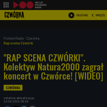
shopping_cart



WIĘCEJ
SŁUCHAJ

Polskie Radio
Czwórka
Rap scena Czwórki
"RAP SCENA CZWÓRKI".
Kolektyw Natura2000 zagrał
koncert w Czwórce! [WIDEO]
ostatnia aktualizacja:
24.04.2026 08:00