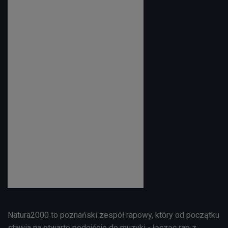
Natura2000 to poznański zespół rapowy, który od początku
stawia na otwarte podejście do muzyki -
łącząc rap z