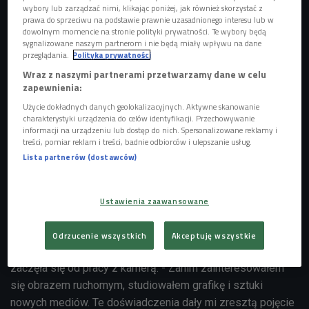
wybory lub zarządzać nimi, klikając poniżej, jak również skorzystać z
prawa do sprzeciwu na podstawie prawnie uzasadnionego interesu lub w
dowolnym momencie na stronie polityki prywatności. Te wybory będą
sygnalizowane naszym partnerom i nie będą miały wpływu na dane
przeglądania.
Polityka prywatności
Wraz z naszymi partnerami przetwarzamy dane w celu
zapewnienia:
Kamera i klaps na planie filmowym/zdj. ilustracyjne
Foto: Shutterstock.com
Użycie dokładnych danych geolokalizacyjnych. Aktywne skanowanie
charakterystyki urządzenia do celów identyfikacji. Przechowywanie
Nikodem Marek to twórca obrazu, operator, reżyser i autor
informacji na urządzeniu lub dostęp do nich. Spersonalizowane reklamy i
treści, pomiar reklam i treści, badnie odbiorców i ulepszanie usług.
wizualnych światów, które współtworzą język
Lista partnerów (dostawców)
współczesnej kultury. Odpowiedzialny jest m.in. za
reżyserię koncertów Maty na Stadionie Narodowym w
Warszawie. Niebawem zacznie pracę na planie swojego
Ustawienia zaawansowane
pierwszego filmu, jednak nie chce się określać wyłącznie
jako reżyser, bądź operator filmowy. - Ja po prostu lubię
Odrzucenie wszystkich
Akceptuję wszystkie
robić rzeczy - mówił gość Czwórki. Jego kariera zawodowa
zaczęła się od pracy z kamerą. - Zanim zainteresowałem
się obrazem ruchomym, studiowałem grafikę i sztuki
nowych mediów. Te doświadczenia dały mi zresztą pojęcie