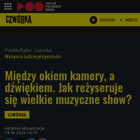
shopping_cart



WIĘCEJ
SŁUCHAJ

Polskie Radio
Czwórka
Wszyscy ludzie przyszłości
Między okiem kamery, a
dźwiękiem. Jak reżyseruje
się wielkie muzyczne show?
ostatnia aktualizacja:
18.06.2026 14:10