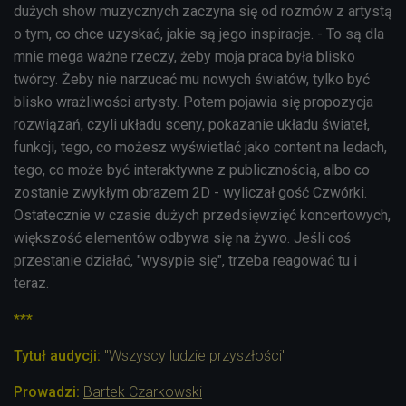
dużych show muzycznych zaczyna się od rozmów z artystą
o tym, co chce uzyskać, jakie są jego inspiracje. - To są dla
mnie mega ważne rzeczy, żeby moja praca była blisko
twórcy. Żeby nie narzucać mu nowych światów, tylko być
blisko wrażliwości artysty. Potem pojawia się propozycja
rozwiązań, czyli układu sceny, pokazanie układu świateł,
funkcji, tego, co możesz wyświetlać jako content na ledach,
tego, co może być interaktywne z publicznością, albo co
zostanie zwykłym obrazem 2D - wyliczał gość Czwórki.
Ostatecznie w czasie dużych przedsięwzięć koncertowych,
większość elementów odbywa się na żywo. Jeśli coś
przestanie działać, "wysypie się", trzeba reagować tu i
teraz.
***
Tytuł audycji:
"
Wszyscy ludzie
przyszłości"
Prowadzi:
Bartek Czarkowski