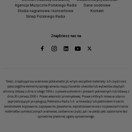
Agencja Muzyczna Polskiego Radia
Dane osobowe
Studia nagraniowe i koncertowe
Kontakt
Sklep Polskiego Radia
Znajdziesz nas na
Treści, znajdujące się w serwisie polskieradio.pl, w tym wszystkie materiały i ich części oraz
poszczególne elementy samego serwisu mają charakter utworów lub wytworów objętych
ochroną Ustawy z dnia 4 lutego 1994 r. o prawie autorskim i prawach pokrewnych lub Ustawy z
dnia 30 czerwca 2000 r. Prawo własności przemysłowej. Prawa o których mowa w zdaniu
poprzedzającym przysługują Polskiemu Radiu S.A. w likwidacji lub podmiotom trzecim.
Jakiekolwiek kopiowanie, zapisywanie, powielanie, reprodukowanie oraz rozpowszechnianie
materiałów zamieszczonych w serwisie, zarówno w części, jak i w całości jest zabronione bez
uprzedniej pisemnej zgody uprawnionego.