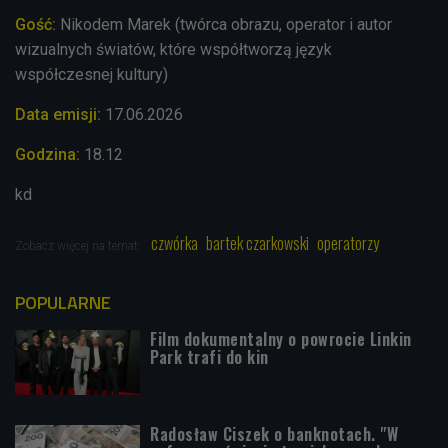
Gość:
Nikodem Marek (twórca obrazu, operator i autor
wizualnych światów, które współtworzą język
współczesnej kultury)
Data emisji:
17.06.2026
Godzina:
18.12
kd
czwórka
bartek czarkowski
operatorzy
Zobacz więcej na temat:
POPULARNE
Film dokumentalny o powrocie Linkin
Park trafi do kin
Radosław Ciszek o banknotach. "W