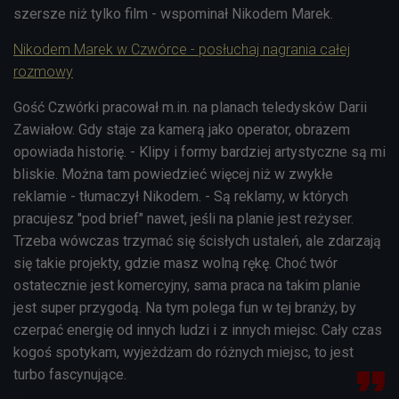
szersze niż tylko film - wspominał Nikodem Marek.
Nikodem Marek w Czwórce - posłuchaj nagrania całej
rozmowy
Gość Czwórki pracował m.in. na planach teledysków Darii
Zawiałow. Gdy staje za kamerą jako operator, obrazem
opowiada historię. - Klipy i formy bardziej artystyczne są mi
bliskie. Można tam powiedzieć więcej niż w zwykłe
reklamie - tłumaczył Nikodem. - Są reklamy, w których
pracujesz "pod brief" nawet, jeśli na planie jest reżyser.
Trzeba wówczas trzymać się ścisłych ustaleń, ale zdarzają
się takie projekty, gdzie masz wolną rękę. Choć twór
ostatecznie jest komercyjny, sama praca na takim planie
jest super przygodą. Na tym polega fun w tej branży, by
czerpać energię od innych ludzi i z innych miejsc. Cały czas
kogoś spotykam, wyjeżdżam do różnych miejsc, to jest
turbo fascynujące.