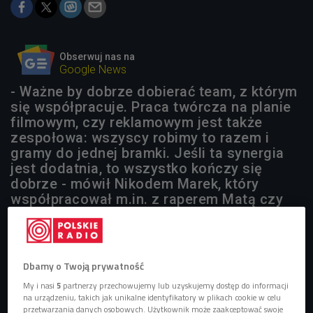
Obserwuj nas na
Google News
- Ważne by dobrze dobierać team, z którym
się współpracuje. Praca twórcza na planie
filmowym, czy reklamowym jest także
zespołowa: wszyscy robimy to razem i
gramy do jednej bramki. Jeśli ta synergia
jest dodatnia, to wszystko kończy się
dobrze - mówił Nikodem Marek, który
współpracował m.in. z raperem Matą czy
wokalistką Darią Zawiałow.
Dbamy o Twoją prywatność
My i nasi
5
partnerzy przechowujemy lub uzyskujemy dostęp do informacji
na urządzeniu, takich jak unikalne identyfikatory w plikach cookie w celu
przetwarzania danych osobowych. Użytkownik może zaakceptować swoje