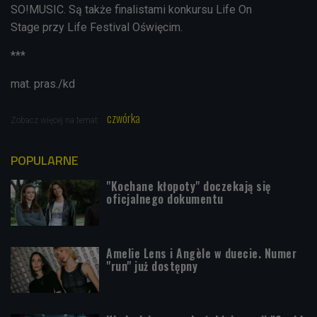
SO!MUSIC. Są także finalistami konkursu Life On
Stage przy Life Festival Oświęcim.
***
mat. pras./kd
czwórka
Zobacz więcej na temat:
POPULARNE
"Kochane kłopoty" doczekają się
oficjalnego dokumentu
Amelie Lens i Angèle w duecie. Numer
"run" już dostępny