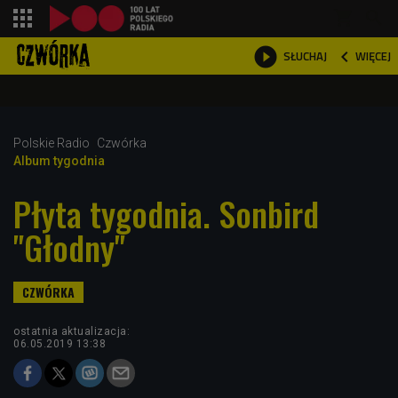
shopping_cart



WIĘCEJ
SŁUCHAJ

Polskie Radio
Czwórka
Album tygodnia
Płyta tygodnia. Sonbird
"Głodny"
ostatnia aktualizacja:
06.05.2019 13:38