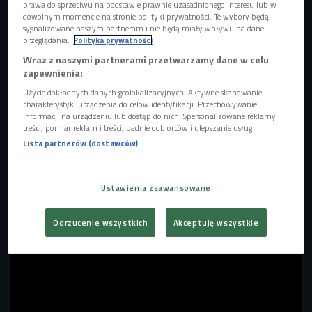
prawa do sprzeciwu na podstawie prawnie uzasadnionego interesu lub w
dowolnym momencie na stronie polityki prywatności. Te wybory będą
Debiutancki album Sonbird "Głodny" ukazał się
22 lutego
sygnalizowane naszym partnerom i nie będą miały wpływu na dane
przeglądania.
Polityka prywatności
2019
roku nakładem Jazzboy Records. Jest to muzyczny
Wraz z naszymi partnerami przetwarzamy dane w celu
zapis dotychczasowej drogi zespołu, która mimo tego, że
zapewnienia:
jest krótka, jest także pełna sukcesów. Cała tajemnica
Użycie dokładnych danych geolokalizacyjnych. Aktywne skanowanie
polega na zgrabnych, indierockowych piosenkach,
charakterystyki urządzenia do celów identyfikacji. Przechowywanie
wykonanych z rzadko spotykanym zaangażowaniem,
informacji na urządzeniu lub dostęp do nich. Spersonalizowane reklamy i
treści, pomiar reklam i treści, badnie odbiorców i ulepszanie usług.
tworzących album, do którego chce się wracać.
Lista partnerów (dostawców)
Na płycie znajdą się znane do tej pory single "Ląd", "Hel"
czy tytułowy "Głodny" oraz nowe piosenki, których część
Ustawienia zaawansowane
można było już usłyszeć podczas koncertów.
Odrzucenie wszystkich
Akceptuję wszystkie