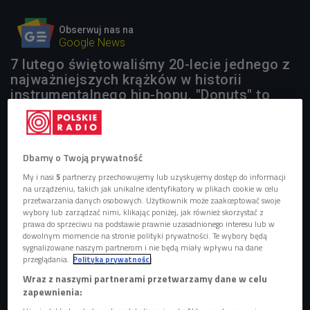
Obserwuj nas na
Google News
7 lutego świętowaliśmy 20-lecie jednego z
najważniejszych krążków w historii
instrumentalnego hip-hopu. "Donuts" to
jeden z najważniejszych krążków w
dyskografii legendy samplingu i beat-
makingu - J. Dilli.
Dbamy o Twoją prywatność
My i nasi
5
partnerzy przechowujemy lub uzyskujemy dostęp do informacji
na urządzeniu, takich jak unikalne identyfikatory w plikach cookie w celu
przetwarzania danych osobowych. Użytkownik może zaakceptować swoje
wybory lub zarządzać nimi, klikając poniżej, jak również skorzystać z
prawa do sprzeciwu na podstawie prawnie uzasadnionego interesu lub w
dowolnym momencie na stronie polityki prywatności. Te wybory będą
sygnalizowane naszym partnerom i nie będą miały wpływu na dane
przeglądania.
Polityka prywatności
Wraz z naszymi partnerami przetwarzamy dane w celu
zapewnienia: