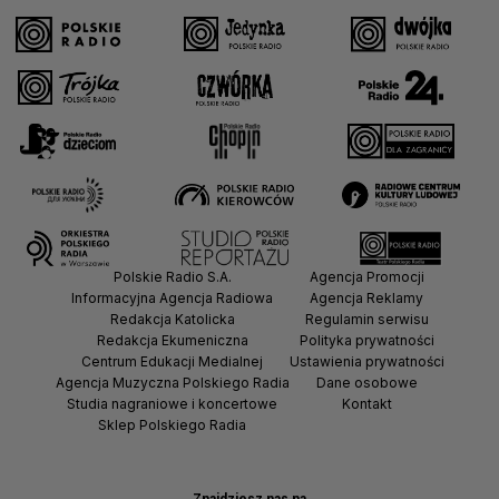
Polskie Radio S.A.
Agencja Promocji
Informacyjna Agencja Radiowa
Agencja Reklamy
Redakcja Katolicka
Regulamin serwisu
Redakcja Ekumeniczna
Polityka prywatności
Centrum Edukacji Medialnej
Ustawienia prywatności
Agencja Muzyczna Polskiego Radia
Dane osobowe
Studia nagraniowe i koncertowe
Kontakt
Sklep Polskiego Radia
Znajdziesz nas na