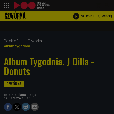
shopping_cart



WIĘCEJ
SŁUCHAJ

Polskie Radio
Czwórka
Album tygodnia
Album Tygodnia. J Dilla -
Donuts
ostatnia aktualizacja:
09.02.2026 10:24