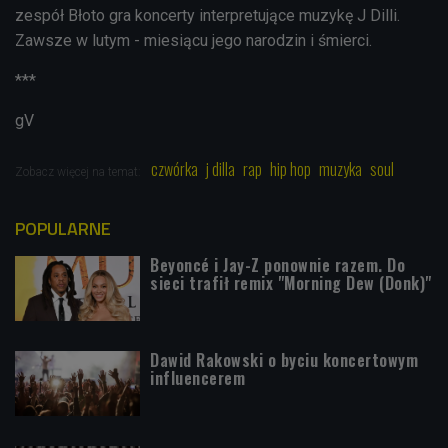
zespół Błoto gra koncerty interpretujące muzykę J Dilli.
Zawsze w lutym - miesiącu jego narodzin i śmierci.
***
gV
czwórka
j dilla
rap
hip hop
muzyka
soul
Zobacz więcej na temat:
POPULARNE
Beyoncé i Jay-Z ponownie razem. Do
sieci trafił remix "Morning Dew (Donk)"
Dawid Rakowski o byciu koncertowym
influencerem