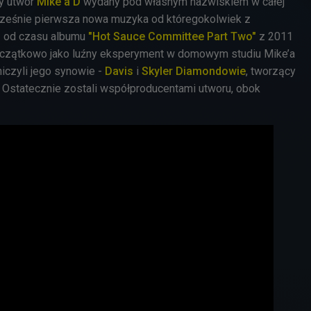
y utwór
Mike'a D
wydany pod własnym nazwiskiem w całej
ocześnie pierwsza nowa muzyka od któregokolwiek z
s
od czasu albumu
"Hot Sauce Committee Part Two"
z 2011
oczątkowo jako luźny eksperyment w domowym studiu Mike’a
iczyli jego synowie -
Davis
i
Skyler Diamondowie
, tworzący
. Ostatecznie zostali współproducentami utworu, obok