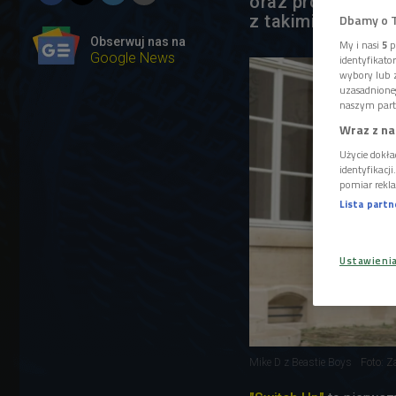
oraz producente
Dbamy o 
z takimi artysta
Obserwuj nas na
My i nasi
5
p
Google News
identyfikat
wybory lub z
uzasadnione
naszym part
Wraz z na
Użycie dokła
identyfikacj
pomiar rekla
Lista part
Ustawieni
Mike D z Beastie Boys
Foto: 