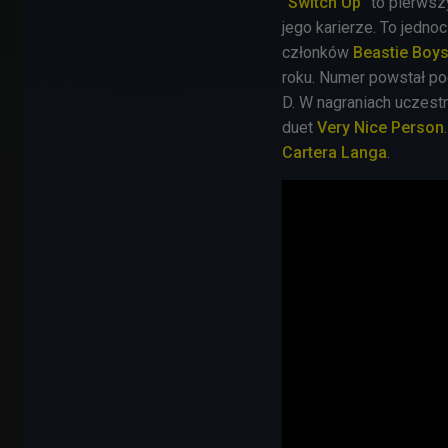
"Switch Up"
to pierwsz
jego karierze. To jedn
członków
Beastie Boy
roku. Numer powstał p
D. W nagraniach uczestn
duet
Very Nice Person
Cartera Langa
.