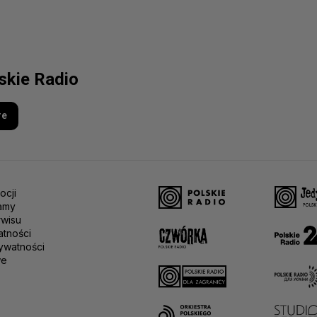
lskie Radio
re
ocji
amy
rwisu
atności
ywatności
we