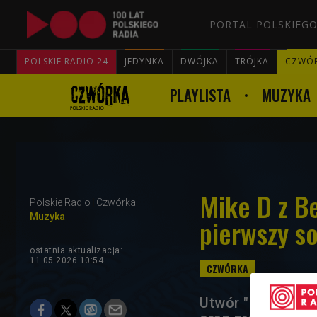
PORTAL POLSKIEGO
POLSKIE RADIO 24
JEDYNKA
DWÓJKA
TRÓJKA
CZWÓ
PLAYLISTA
MUZYKA
Mike D z B
Polskie Radio
Czwórka
Muzyka
pierwszy so
ostatnia aktualizacja:
11.05.2026 10:54
Utwór "Switch up