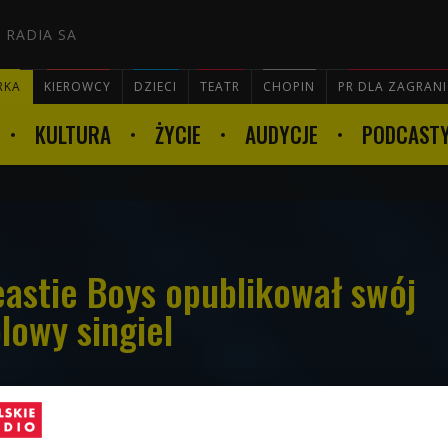
 RADIA SA
RKA
KIEROWCY
DZIECI
TEATR
CHOPIN
PR DLA ZAGRAN
KULTURA
ŻYCIE
AUDYCJE
PODCAST

eastie Boys opublikował swój
lowy singiel
" powstał we współpracy z synami muzyka