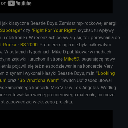
 jak klasyczne Beastie Boys. Zamiast rap-rockowej energii
"Sabotage"
czy
"Fight For Your Right"
słychać tu wpływy
u i elektroniki. W recenzjach pojawiają się też porównania do
d-Rocka
-
BS 2000
. Premiera singla nie była całkowitym
. W ostatnich tygodniach Mike D publikował w mediach
yjne zajawki i uruchomił stronę
Mike5D
, sugerującą nowy
etniu pojawił się też niespodziewanie na koncercie Very
m z synami wykonał klasyki Beastie Boys, m.in. "
Looking
Gun"
oraz
"So What’cha Want"
. "Switch Up" zadebiutował
as kameralnego koncertu Mike’a D w Los Angeles. Według
zaprezentował tam więcej premierowego materiału, co może
jest zapowiedzią większego projektu.