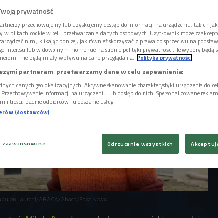
m Carterem Langiem, znanym ze współpracy
Twoją prywatność
mi jak SZA czy Post Malone.
artnerzy przechowujemy lub uzyskujemy dostęp do informacji na urządzeniu, takich jak
ory w plikach cookie w celu przetwarzania danych osobowych. Użytkownik może zaakcep
arządzać nimi, klikając poniżej, jak również skorzystać z prawa do sprzeciwu na podsta
go interesu lub w dowolnym momencie na stronie polityki prywatności. Te wybory będą 
nerom i nie będą miały wpływu na dane przeglądania.
Polityka prywatności
szymi partnerami przetwarzamy dane w celu zapewnienia:
dnych danych geolokalizacyjnych. Aktywne skanowanie charakterystyki urządzenia do ce
i. Przechowywanie informacji na urządzeniu lub dostęp do nich. Spersonalizowane reklamy 
m i treści, badnie odbiorców i ulepszanie usług.
nerów (dostawców)
a zaawansowane
Odrzucenie wszystkich
Akceptuj
Zabulon Laurent/ABACA/Abaca/East News