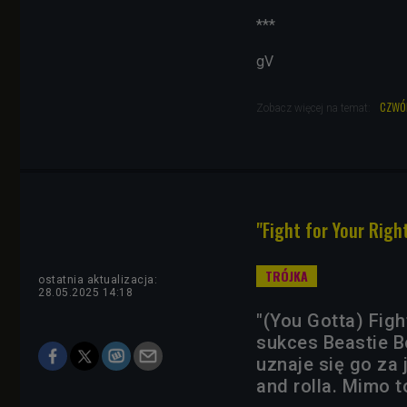
***
gV
czwó
Zobacz więcej na temat:
"Fight for Your Righ
ostatnia aktualizacja:
28.05.2025 14:18
"(You Gotta) Figh
sukces Beastie B
uznaje się go za 
and rolla. Mimo t