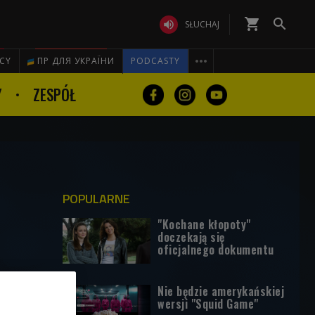
shopping_cart


SŁUCHAJ

ICY
ПР ДЛЯ УКРАЇНИ
PODCASTY
Y
ZESPÓŁ
POPULARNE
"Kochane kłopoty"
doczekają się
oficjalnego dokumentu
Nie będzie amerykańskiej
wersji "Squid Game"