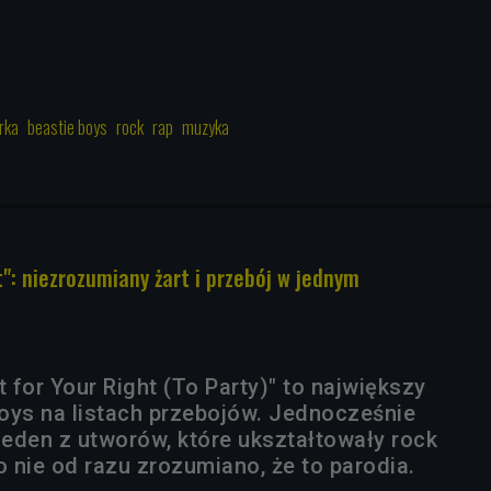
rka
beastie boys
rock
rap
muzyka
t": niezrozumiany żart i przebój w jednym
t for Your Right (To Party)" to największy
oys na listach przebojów. Jednocześnie
jeden z utworów, które ukształtowały rock
o nie od razu zrozumiano, że to parodia.