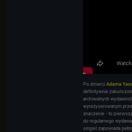
Po śmierci
Adama Yau
definitywnie zakończon
archiwalnych wydawnic
wyreżyserowanym prz
znaczenie - to pierwsz
do regularnego wydawan
singiel zapowiada pełn