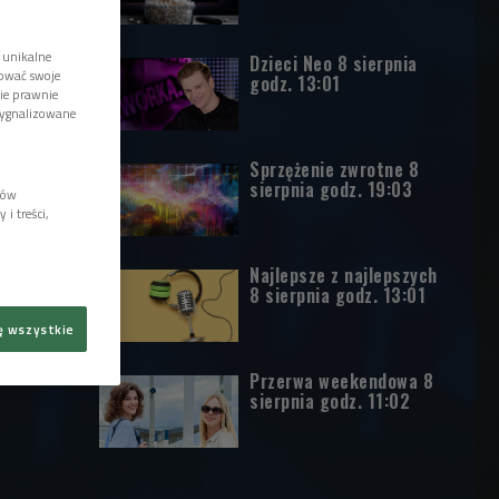
 unikalne
Dzieci Neo 8 sierpnia
tować swoje
godz. 13:01
wie prawnie
sygnalizowane
Sprzężenie zwrotne 8
sierpnia godz. 19:03
lów
i treści,
Najlepsze z najlepszych
8 sierpnia godz. 13:01
ę wszystkie
Przerwa weekendowa 8
sierpnia godz. 11:02