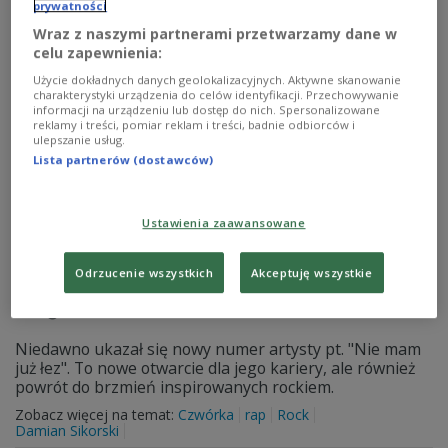
prywatności
Zobacz więcej na temat:
Czwórka
rap
Rock
Wraz z naszymi partnerami przetwarzamy dane w
celu zapewnienia:
Użycie dokładnych danych geolokalizacyjnych. Aktywne skanowanie
charakterystyki urządzenia do celów identyfikacji. Przechowywanie
informacji na urządzeniu lub dostęp do nich. Spersonalizowane
reklamy i treści, pomiar reklam i treści, badnie odbiorców i
ulepszanie usług.
Lista partnerów (dostawców)
Ustawienia zaawansowane
Odrzucenie wszystkich
Akceptuję wszystkie
Holak zapowiada nową muzykę i powrót
do gitarowych brzmień
Niedawno ukazał się nowy numer artysty pt. "Nie mam
już łez". To nowe otwarcie dla jego kariery, ale również
powrót do brzmień inspirowanych rockiem.
Zobacz więcej na temat:
Czwórka
rap
Rock
Damian Sikorski