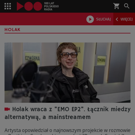
shopping_cart



SŁUCHAJ
WIĘCEJ

HOLAK
Holak wraca z "EMO EP2". Łącznik miedzy
alternatywą, a mainstreamem
Artysta opowiedział o najnowszym projekcie w rozmowie