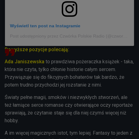
Wyświetl ten post na Instagramie
Post udostępniony przez Czwórka Polskie Radio (@czworka_polskieradio)
Powyższe pozycje polecają:
Ada Janiszewska
to prawdziwa pożeraczka książek - taka,
która nie czyta, tylko chłonie historie całym sercem.
Przywiązuje się do fikcyjnych bohaterów tak bardzo, że
potem trudno przychodzi jej rozstanie z nimi.
Światy pełne magii, smoków i niezwykłych stworzeń, ale
też łamiące serce romanse czy otwierające oczy reportaże
sprawiają, że czytanie staje się dla niej czymś więcej niż
hobby.
A im więcej magicznych istot, tym lepiej. Fantasy to jeden z