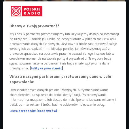
Dbamy o Twoją prywatność
My i nasi
5
partnerzy przechowujemy lub uzyskujemy dostęp do informacji
zdjęcie ilustracyjne
Foto: Shutterstock
na urządzeniu, takich jak unikalne identyfikatory w plikach cookie w celu
przetwarzania danych osobowych. Użytkownik może zaakceptować swoje
Od rana do wieczora, 23 kwietnia, w Światowym Dniu
wybory lub zarządzać nimi, klikając poniżej, jak również skorzystać z
prawa do sprzeciwu na podstawie prawnie uzasadnionego interesu lub w
Książki i Praw Autorskich, na antenie Czwórki Ada
dowolnym momencie na stronie polityki prywatności. Te wybory będą
Janiszewska i Alicja Michalska dzieliły się swoimi
sygnalizowane naszym partnerom i nie będą miały wpływu na dane
przeglądania.
Polityka prywatności
literackimi propozycjami. W każdej audycji mogliście
Wraz z naszymi partnerami przetwarzamy dane w celu
spodziewać się książkowej polecajki. Literatura zagościła
zapewnienia:
w "Poranku Czwórki" (7.00-10.00), "Porannej rezydencji"
Użycie dokładnych danych geolokalizacyjnych. Aktywne skanowanie
(10.00-12.00), "Dla Zasięgu" (12.00-14.00), "Popołudniówie"
charakterystyki urządzenia do celów identyfikacji. Przechowywanie
(14.00-16.00) i "Pogadajmy" (16.00-18.00) i "Must have"
informacji na urządzeniu lub dostęp do nich. Spersonalizowane reklamy i
treści, pomiar reklam i treści, badnie odbiorców i ulepszanie usług.
(18.00-20.00).
Lista partnerów (dostawców)
Dzień Książki 23 kwietnia x Czwórka
Alicja Michalska i Ada Janiszewska z książkową