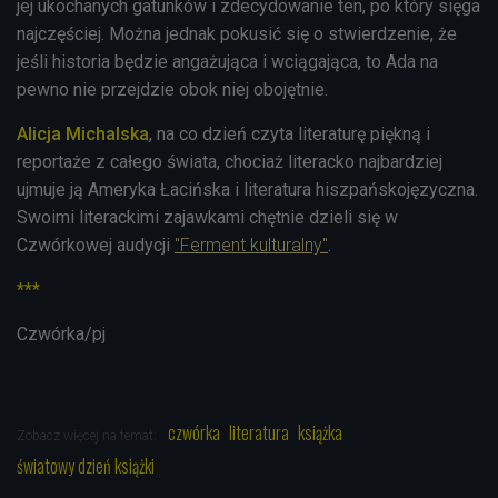
jej ukochanych gatunków i zdecydowanie ten, po który sięga
najczęściej. Można jednak pokusić się o stwierdzenie, że
jeśli historia będzie angażująca i wciągająca, to Ada na
pewno nie przejdzie obok niej obojętnie.
Alicja Michalska
, na co dzień czyta literaturę piękną i
reportaże z całego świata, chociaż literacko najbardziej
ujmuje ją Ameryka Łacińska i literatura hiszpańskojęzyczna.
Swoimi literackimi zajawkami chętnie dzieli się w
Czwórkowej audycji
"Ferment kulturalny"
.
***
Czwórka/pj
czwórka
literatura
książka
Zobacz więcej na temat:
światowy dzień książki