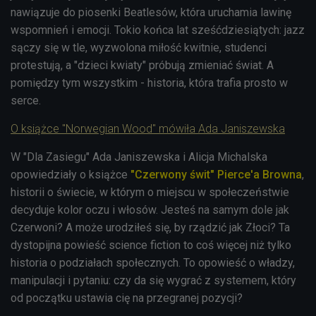
nawiązuje do piosenki Beatlesów, która uruchamia lawinę
wspomnień i emocji. Tokio końca lat sześćdziesiątych: jazz
sączy się w tle, wyzwolona miłość kwitnie, studenci
protestują, a "dzieci kwiaty" próbują zmieniać świat. A
pomiędzy tym wszystkim - historia, która trafia prosto w
serce.
O książce "Norwegian Wood" mówiła Ada Janiszewska
W "Dla Zasiegu" Ada Janiszewska i Alicja Michalska
opowiedziały o książce
"Czerwony świt" Pierce'a Browna
,
historii o świecie, w którym o miejscu w społeczeństwie
decyduje kolor oczu i włosów. Jesteś na samym dole jak
Czerwoni? A może urodziłeś się, by rządzić jak Złoci? Ta
dystopijna powieść science fiction to coś więcej niż tylko
historia o podziałach społecznych. To opowieść o władzy,
manipulacji i pytaniu: czy da się wygrać z systemem, który
od początku ustawia cię na przegranej pozycji?