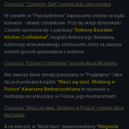
O książce "Czerwony Świt" mówiła Ada Janiszewska
W czwartki w "Popołudniówie" zapraszamy zwykle na wątki
kulinarne - obiady czwartkowe. Przy tej okazji dziennikarki
Czwórki opowiedziały o publikacji
"Anthony Bourdain
Kitchen Confidential"
, biografii Anthony'ego Bourdaina,
kultowego amerykańskiego szefa kuchni, który na zawsze
zmienił sposób opowiadania o jedzeniu.
O książce "Kitchen Confidential" mówiła Alicja Michalska
Nie zawsze łatwe tematy poruszamy w "Pogadajmy" i taka
też jest polecana książka.
"Masz się łasić. Mobbing w
Polsce" Katarzyny Bednarczykówny
to opowieść o
mobbingu na rynku pracy w Polsce, jego mechanizmach.
O książce "Masz się łasić. Mobbing w Polsce" mówiła Alicja
Michalska
A na wieczór, w "Must have" zaserwowaliśmy
"Magnolia