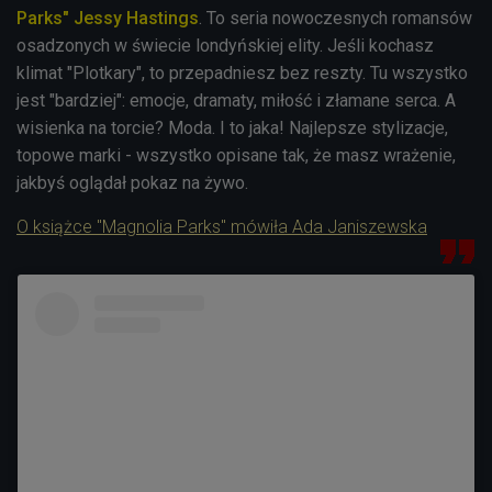
Parks" Jessy Hastings
. To seria nowoczesnych romansów
osadzonych w świecie londyńskiej elity. Jeśli kochasz
klimat "Plotkary", to przepadniesz bez reszty. Tu wszystko
jest "bardziej": emocje, dramaty, miłość i złamane serca. A
wisienka na torcie? Moda. I to jaka! Najlepsze stylizacje,
topowe marki - wszystko opisane tak, że masz wrażenie,
jakbyś oglądał pokaz na żywo.
O książce "Magnolia Parks" mówiła Ada Janiszewska