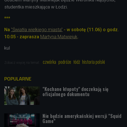
studentka mieszkająca w Łodzi.
***
Na
"Światła wielkiego miasta"
- w sobotę (11.06) o godz.
10.05 - zaprasza
Martyna Matwiejuk
.
kul
czwórka
podróże
łódź
historia polski
Zobacz więcej na temat:
POPULARNE
"Kochane kłopoty" doczekają się
oficjalnego dokumentu
Nie będzie amerykańskiej wersji "Squid
Game"