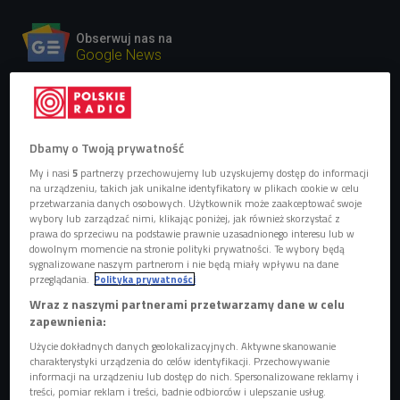
Obserwuj nas na
Google News
Ulicę Piotrkowską w Łodzi zna każdy, nawet
ten, kto tam nie mieszka. A gdzie jest Park
Śledzia? Co ma wspólnego z Luwrem? I kim
był mityczny "lodzermensch"?
Dbamy o Twoją prywatność
My i nasi
5
partnerzy przechowujemy lub uzyskujemy dostęp do informacji
na urządzeniu, takich jak unikalne identyfikatory w plikach cookie w celu
przetwarzania danych osobowych. Użytkownik może zaakceptować swoje
wybory lub zarządzać nimi, klikając poniżej, jak również skorzystać z
prawa do sprzeciwu na podstawie prawnie uzasadnionego interesu lub w
dowolnym momencie na stronie polityki prywatności. Te wybory będą
sygnalizowane naszym partnerom i nie będą miały wpływu na dane
przeglądania.
Polityka prywatności
Wraz z naszymi partnerami przetwarzamy dane w celu
zapewnienia:
Użycie dokładnych danych geolokalizacyjnych. Aktywne skanowanie
charakterystyki urządzenia do celów identyfikacji. Przechowywanie
informacji na urządzeniu lub dostęp do nich. Spersonalizowane reklamy i
treści, pomiar reklam i treści, badnie odbiorców i ulepszanie usług.
Mural "Łódź" przy ulicy Piotrkowskiej
Foto: shutterstock