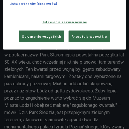
Lista partnerów (dostawców)
Nazwa Park Śledzia to nawiązanie do dawnego targu
rybnego, który mieścił się na tym terenie jeszcze przed II
Ustawienia zaawansowane
wojną światową. -
Targ słynął z tego, że sprzedawano tam
surowe śledzie z otwartych kadzi
- wyjaśniał w Czwórce dr
Odrzucenie wszystkich
Akceptuję wszystkie
Bruno Kamiński z Działu Historycznego Muzeum Miasta
Łodzi. - Ten asortyment był na tyle popularny, że przetrwał
w postaci nazwy. Park Staromiejski powstał na początku lat
50. XX wieku, choć wcześniej nikt nie planował tam terenów
zielonych. Ten kwartał przed wojną był gęsto zabudowany
kamienicami, halami targowymi. Zostały one wyburzone na
pas ochrony pożarowej. Miał on oddzielać okupowaną
przez nazistów Łódź od getta żydowskiego. Żeby lepiej
poznać to zagadnienie warto wybrać się do Muzeum
Miasta Łodzi i obejrzeć makietę "zagubionego kwartału" –
mówił. Dziś Park Śledzia jest przepięknym zielonym
terenem, stanowi niesamowite sąsiedztwo dla
monumentalnego pałacu Izraela Poznańskiego, który zwany