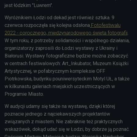
jest łódzkim "Luwrem".
Wyróżnikiem Łodzi od dekad jest również sztuka. 9
czerwca rozpoczęła się kolejna odsłona
Fotofestiwalu
2022 - corocznego, międzynarodowego święta fotografii
.
W tym roku, z potrzeby solidarności i wspólnego działania,
organizatorzy zaprosili do Łodzi wystawy z Ukrainy i
Białorusi. Wystawy fotograficzne będzie można zobaczyć
w centrach festiwalowych: Art_Inkubator, Muzeum Książki
Artystycznej, w pofabrycznym kompleksie OFF
Piotrkowska, budynku pouniwersyteckim Motyl UŁ, a także
w kilkunastu galeriach miejskich uczestniczących w
Programie Miasto.
W audycji udamy się także na wystawę, dzięki której
poznacie jednego z najciekawszych projektantów
związanych z miastem. Nie zabraknie też praktycznych
wskazówek, dokąd udać się w Łodzi, by dobrze ją poznać.
Gościem Martyny Matwiejuk będzie Weronika Najdychor,