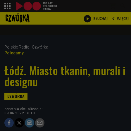
shopping_cart



WIĘCEJ
SŁUCHAJ

Polskie Radio
Czwórka
Polecamy
Łódź. Miasto tkanin, murali i
designu
ostatnia aktualizacja:
09.06.2022 16:10