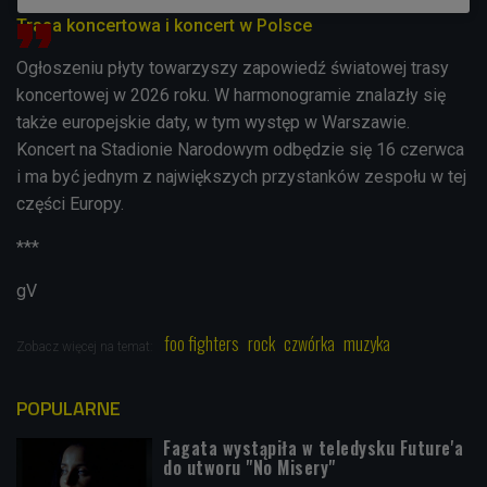
Trasa koncertowa i koncert w Polsce
Ogłoszeniu płyty towarzyszy zapowiedź światowej trasy
koncertowej w 2026 roku. W harmonogramie znalazły się
także europejskie daty, w tym występ w Warszawie.
Koncert na Stadionie Narodowym odbędzie się 16 czerwca
i ma być jednym z największych przystanków zespołu w tej
części Europy.
***
gV
foo fighters
rock
czwórka
muzyka
Zobacz więcej na temat:
POPULARNE
Fagata wystąpiła w teledysku Future'a
do utworu "No Misery"