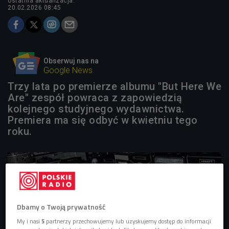
ostatnia aktualizacja:
20.02.2026 08:45
Obserwuj nas na
Google News
Trzy lata po premierze albumu "But Here We
Are" zespół powraca z zapowiedzią
kolejnego studyjnego wydawnictwa.
Premiera ma się odbyć w kwietniu tego
roku.
Dbamy o Twoją prywatność
My i nasi
5
partnerzy przechowujemy lub uzyskujemy dostęp do informacji