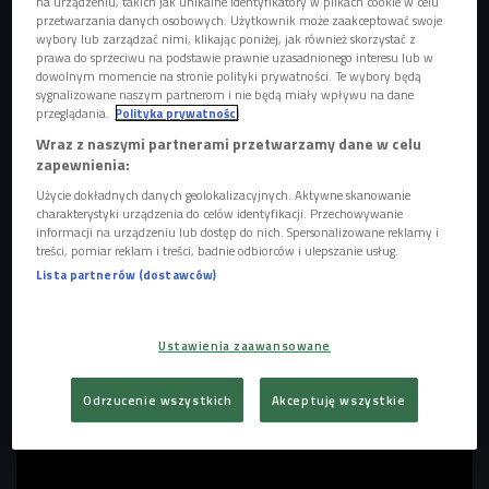
na urządzeniu, takich jak unikalne identyfikatory w plikach cookie w celu
przetwarzania danych osobowych. Użytkownik może zaakceptować swoje
wybory lub zarządzać nimi, klikając poniżej, jak również skorzystać z
prawa do sprzeciwu na podstawie prawnie uzasadnionego interesu lub w
dowolnym momencie na stronie polityki prywatności. Te wybory będą
sygnalizowane naszym partnerom i nie będą miały wpływu na dane
Foo Fighters
Foto: Elizabeth Miranda/Sony Music Entertainment Poland/mat.
przeglądania.
Polityka prywatności
prasowe
Wraz z naszymi partnerami przetwarzamy dane w celu
zapewnienia:
Foo Fighters
oficjalnie ogłosili szczegóły swojego 12.
studyjnego albumu. Nowy album ukaże się 24 kwietnia i
Użycie dokładnych danych geolokalizacyjnych. Aktywne skanowanie
charakterystyki urządzenia do celów identyfikacji. Przechowywanie
będzie nosił tytuł
"Your Favorite Toy"
. Do sieci trafił już
informacji na urządzeniu lub dostęp do nich. Spersonalizowane reklamy i
tytułowy singiel. Zespół podkreśla, że nowy materiał
treści, pomiar reklam i treści, badnie odbiorców i ulepszanie usług.
Lista partnerów (dostawców)
powstawał w bardziej kameralnych warunkach
niż większość wcześniejszych projektów, co przełożyło się
na surowsze, bardziej bezpośrednie brzmienie. To
Ustawienia zaawansowane
jednocześnie pierwsza płyta nagrana z udziałem perkusisty
Ilana Rubina
w studyjnym składzie grupy.
Odrzucenie wszystkich
Akceptuję wszystkie