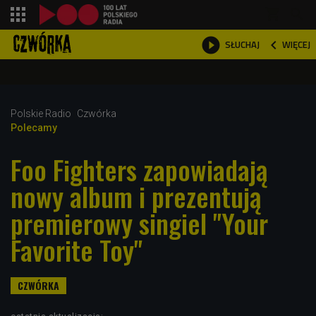
shopping_cart



WIĘCEJ
SŁUCHAJ

Polskie Radio
Czwórka
Polecamy
Foo Fighters zapowiadają
nowy album i prezentują
premierowy singiel "Your
Favorite Toy"