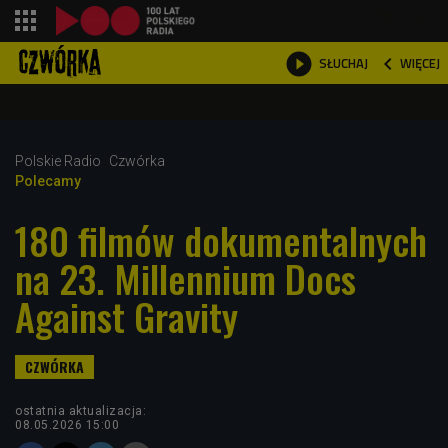
shopping_cart



WIĘCEJ
SŁUCHAJ

Polskie Radio
Czwórka
Polecamy
180 filmów dokumentalnych
na 23. Millennium Docs
Against Gravity
ostatnia aktualizacja:
08.05.2026 15:00