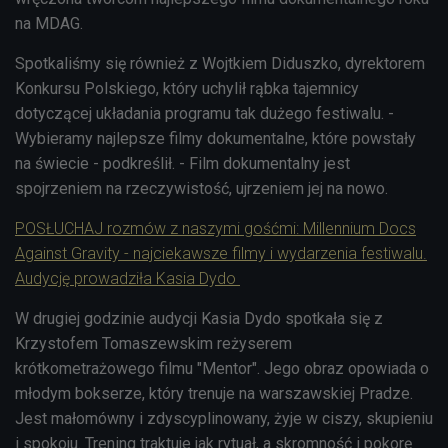
na MDAG.
Spotkaliśmy się również z Wojtkiem Diduszko, dyrektorem
Konkursu Polskiego, który uchylił rąbka tajemnicy
dotyczącej układania programu tak dużego festiwalu. -
Wybieramy najlepsze filmy dokumentalne, które powstały
na świecie - podkreślił. - Film dokumentalny jest
spojrzeniem na rzeczywistość, ujrzeniem jej na nowo.
POSŁUCHAJ rozmów z naszymi gośćmi: Millennium Docs
Against Gravity - najciekawsze filmy i wydarzenia festiwalu.
Audycję prowadziła Kasia Dydo
W drugiej godzinie audycji Kasia Dydo spotkała się z
Krzystofem Tomaszewskim reżyserem
krótkometrażowego filmu "Mentor". Jego obraz opowiada o
młodym bokserze, który trenuje na warszawskiej Pradze.
Jest małomówny i zdyscyplinowany, żyje w ciszy, skupieniu
i spokoju. Trening traktuje jak rytuał, a skromność i pokorę