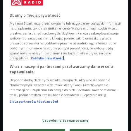
Dbamy o Twoją prywatność
My i nasi
5
partnerzy przechowujemy lub uzyskujemy dostęp do informacji
na urządzeniu, takich jak unikalne identyfikatory w plikach cookie w celu
Kadr z filmu "Mentor"
Foto: mat.pras./MDAG
przetwarzania danych osobowych. Użytkownik może zaakceptować swoje
wybory lub zarządzać nimi, klikając poniżej, jak również skorzystać z
Tegorocznym hasłem festiwalu Millenium Docs Against
prawa do sprzeciwu na podstawie prawnie uzasadnionego interesu lub w
dowolnym momencie na stronie polityki prywatności. Te wybory będą
Gravity
są "
Poszukiwania".
Z jednej strony odnosi się ono
sygnalizowane naszym partnerom i nie będą miały wpływu na dane
do pracy twórców i twórczyń, którzy są w nieustannym
przeglądania.
Polityka prywatności
poszukiwaniu najlepszych sposobów na opowiadanie o
Wraz z naszymi partnerami przetwarzamy dane w celu
rzeczywistości. Z drugiej - do festiwalowej publiczności,
zapewnienia:
która szuka w programie MDAG wiedzy, inspiracji i narzędzi
Użycie dokładnych danych geolokalizacyjnych. Aktywne skanowanie
charakterystyki urządzenia do celów identyfikacji. Przechowywanie
do zrozumienia świata. To wspólne poszukiwanie czegoś
informacji na urządzeniu lub dostęp do nich. Spersonalizowane reklamy i
więcej: porozumienia i wspólnych wartości, w czasach
treści, pomiar reklam i treści, badnie odbiorców i ulepszanie usług.
polaryzacji i niepewności.
Lista partnerów (dostawców)
Ustawienia zaawansowane