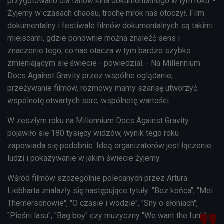
przygotowano dla fanów kina dokumentalnego w tym roku. -
Żyjemy w czasach chaosu, trochę mrok nas otoczył. Film
dokumentalny i festiwale filmów dokumentalnych są takimi
miejscami, gdzie ponownie można znaleźć sens i
znaczenie tego, co nas otacza w tym bardzo szybko
zmieniającym się świecie - powiedział. - Na Millennium
Docs Against Gravity przez wspólne oglądanie,
przeżywanie filmów, rozmowy mamy szansę utworzyć
wspólnotę otwartych serc, wspólnotę wartości.
W zeszłym roku na Millennium Docs Against Gravity
pojawiło się 180 tysięcy widzów, wynik tego roku
zapowiada się podobnie. Ideą organizatorów jest łączenie
ludzi i pokazywanie w jakim świecie żyjemy.
Wśród filmów szczególnie polecanych przez Artura
Liebharta znalazły się następujące tytuły: "Bez końca", "Moi
Themersonowie", "O czasie i wodzie", "Sny o słoniach",
"Pieśni lasu", "Bag boy" czy muzyczny "We want the funk".