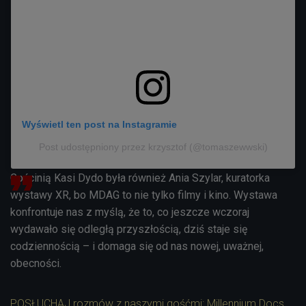
Wyświetl ten post na Instagramie
Post udostępniony przez krzysztof (@tomaszewwski)
Gościnią Kasi Dydo była również Ania Szylar, kuratorka
wystawy XR, bo MDAG to nie tylko filmy i kino.
Wystawa
konfrontuje nas z myślą, że to, co jeszcze wczoraj
wydawało się odległą przyszłością, dziś staje się
codziennością – i domaga się od nas nowej, uważnej,
obecności.
POSŁUCHAJ rozmów z naszymi gośćmi: Millennium Docs