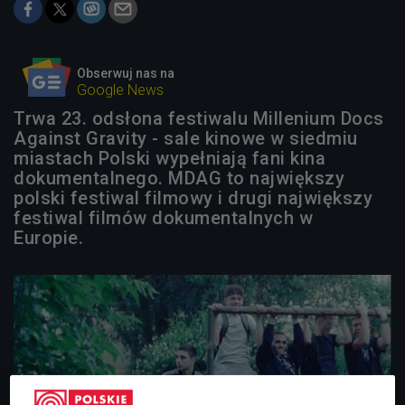
Obserwuj nas na
Google News
Trwa 23. odsłona festiwalu Millenium Docs
Against Gravity - sale kinowe w siedmiu
miastach Polski wypełniają fani kina
dokumentalnego. MDAG to największy
polski festiwal filmowy i drugi największy
festiwal filmów dokumentalnych w
Europie.