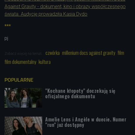
Against Gravity - dokument, kino i obrazy współczesnego
świata. Audycję prowadziła Kasia Dydo
***
pj
czwórka
millenium docs against gravity
film
Zobacz więcej na temat:
film dokumentalny
kultura
POPULARNE
"Kochane kłopoty" doczekają się
oficjalnego dokumentu
Amelie Lens i Angèle w duecie. Numer
"run" już dostępny