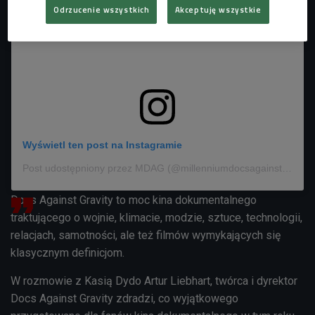
Odrzucenie wszystkich
Akceptuję wszystkie
Wyświetl ten post na Instagramie
Post udostępniony przez MDAG (@millenniumdocsagainstgravity)
Docs Against Gravity to moc kina dokumentalnego
traktującego o wojnie, klimacie, modzie, sztuce, technologii,
relacjach, samotności, ale też filmów wymykających się
klasycznym definicjom.
W rozmowie z Kasią Dydo Artur Liebhart, twórca i dyrektor
Docs Against Gravity zdradzi, co wyjątkowego