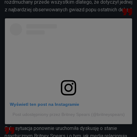
rozdmuchany przede wszystkim dlatego, że dotyczył jednej
z najbardziej obserwowanych gwiazd popu ostatnich dekad.
Wyświetl ten post na Instagramie
Post udostępniony przez Britney Spears (@britneyspears)
Cała sytuacja ponownie uruchomiła dyskusję o stanie
psychicznym Britney Spears i o tym, jak media relacjonują