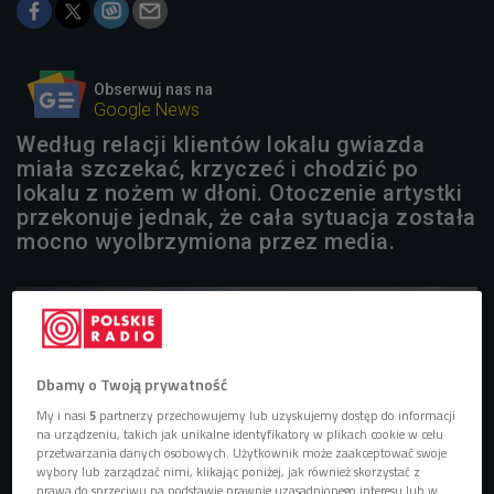
Obserwuj nas na
Google News
Według relacji klientów lokalu gwiazda
miała szczekać, krzyczeć i chodzić po
lokalu z nożem w dłoni. Otoczenie artystki
przekonuje jednak, że cała sytuacja została
mocno wyolbrzymiona przez media.
Dbamy o Twoją prywatność
My i nasi
5
partnerzy przechowujemy lub uzyskujemy dostęp do informacji
na urządzeniu, takich jak unikalne identyfikatory w plikach cookie w celu
przetwarzania danych osobowych. Użytkownik może zaakceptować swoje
wybory lub zarządzać nimi, klikając poniżej, jak również skorzystać z
prawa do sprzeciwu na podstawie prawnie uzasadnionego interesu lub w