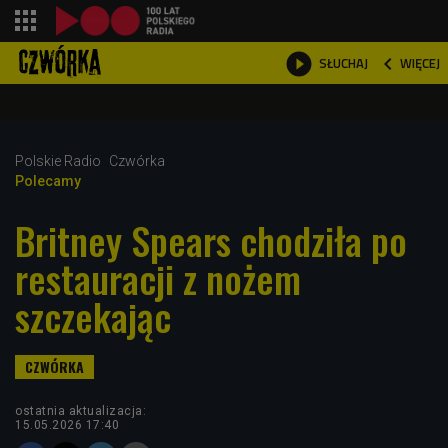
shopping_cart



WIĘCEJ
SŁUCHAJ

Polskie Radio
Czwórka
Polecamy
Britney Spears chodziła po
restauracji z nożem
szczekając
ostatnia aktualizacja:
15.05.2026 17:40