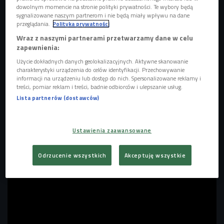
dowolnym momencie na stronie polityki prywatności. Te wybory będą
sygnalizowane naszym partnerom i nie będą miały wpływu na dane
przeglądania.
Polityka prywatności
Britney Spears
Foto: Sony Music Entertainment Poland/mat. prasowe
Wraz z naszymi partnerami przetwarzamy dane w celu
zapewnienia:
Kolejny głośny incydent z udziałem
Britney Spears
obiegł
Użycie dokładnych danych geolokalizacyjnych. Aktywne skanowanie
amerykańskie media. Tym razem chodzi o sytuację, do
charakterystyki urządzenia do celów identyfikacji. Przechowywanie
której miało dojść w restauracji Blue Dog Tavern w Los
informacji na urządzeniu lub dostęp do nich. Spersonalizowane reklamy i
treści, pomiar reklam i treści, badnie odbiorców i ulepszanie usług.
Angeles. Według świadków wokalistka zachowywała się w
Lista partnerów (dostawców)
sposób, który zaniepokoił część gości lokalu. Artystka
miała podnosić głos, wydawać odgłosy przypominające
szczekanie, a w pewnym momencie chodzić po restauracji
Ustawienia zaawansowane
z nożem w ręku. Część klientów miała być wyraźnie
zdezorientowana całą sytuacją, zwłaszcza że - według
Odrzucenie wszystkich
Akceptuję wszystkie
relacji - artystka zachowywała się bardzo chaotycznie.