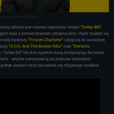
Press Association/East News
ocji albumu jest również najnowszy singiel
"Dollar Bill"
,
pnił wraz z potwierdzeniem istnienia płyty. Utwór znalazł się
rowej tracklisty
"Frozen Charlotte"
i dołącza do wcześniej
zycji
"G.O.D. And The Broken Ribs"
oraz
"Derecho
, "Dollar Bill" nie jest zupełnie nową kompozycją dla fanów
ite’a - artysta wykonywał ją już podczas wybranych
jednak dopiero teraz doczekała się oficjalnego wydania