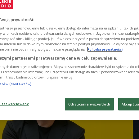
tnie przyjętego albumu "No Name" z 2024
e zamierza zwalniać tempa. Wszystko
że amerykański muzyk przygotował już
Twoją prywatność
ctwo. Informacje o nowym
artnerzy przechowujemy lub uzyskujemy dostęp do informacji na urządzeniu, takich jak
awiły się za pośrednictwem sklepu Third
ory w plikach cookie w celu przetwarzania danych osobowych. Użytkownik może zaakcep
arządzać nimi, klikając poniżej, jak również skorzystać z prawa do sprzeciwu na podsta
go interesu lub w dowolnym momencie na stronie polityki prywatności. Te wybory będą 
nerom i nie będą miały wpływu na dane przeglądania.
Polityka prywatności
szymi partnerami przetwarzamy dane w celu zapewnienia:
dnych danych geolokalizacyjnych. Aktywne skanowanie charakterystyki urządzenia do ce
i. Przechowywanie informacji na urządzeniu lub dostęp do nich. Spersonalizowane reklamy 
m i treści, badnie odbiorców i ulepszanie usług.
nerów (dostawców)
a zaawansowane
Odrzucenie wszystkich
Akceptuj