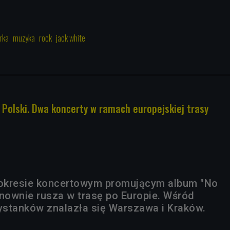
rka
muzyka
rock
jack white
 Polski. Dwa koncerty w ramach europejskiej trasy
okresie koncertowym promującym album "No
ownie rusza w trasę po Europie. Wśród
stanków znalazła się Warszawa i Kraków.