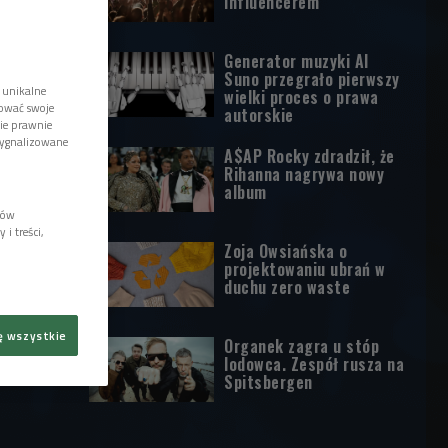
influencerem
Generator muzyki AI
Suno przegrało pierwszy
 unikalne
wielki proces o prawa
tować swoje
autorskie
wie prawnie
sygnalizowane
A$AP Rocky zdradził, że
Rihanna nagrywa nowy
album
lów
i treści,
Zoja Owsiańska o
projektowaniu ubrań w
duchu zero waste
ę wszystkie
Organek zagra u stóp
lodowca. Zespół rusza na
Spitsbergen