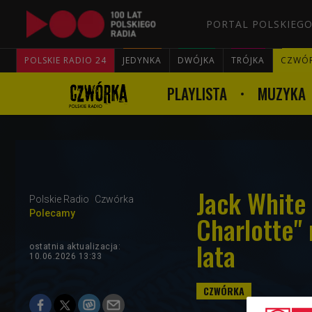
PORTAL POLSKIEGO
POLSKIE RADIO 24
JEDYNKA
DWÓJKA
TRÓJKA
CZWÓ
PLAYLISTA
MUZYKA
Jack White
Polskie Radio
Czwórka
Polecamy
Charlotte" 
lata
ostatnia aktualizacja:
10.06.2026 13:33