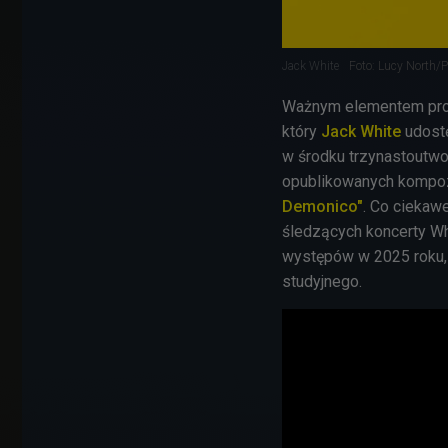
Jack White
Foto: Lucy North/
Ważnym elementem prom
który
Jack White
udostę
w środku trzynastoutwo
opublikowanych kompo
Demonico"
. Co ciekawe
śledzących koncerty Wh
występów w 2025 roku, 
studyjnego.