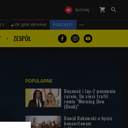
shopping_cart


SŁUCHAJ

ICY
ПР ДЛЯ УКРАЇНИ
PODCASTY
Y
ZESPÓŁ
POPULARNE
Beyoncé i Jay-Z ponownie
razem. Do sieci trafił
remix "Morning Dew
(Donk)"
Dawid Rakowski o byciu
koncertowym