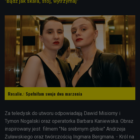
"Bądź jak skała, stój, wytrzymaj"
Rosalie.: Spełniłam swoje dwa marzenia
Za teledysk do utworu odpowiadają Dawid Misiorny i
Tymon Nogalski oraz operatorka Barbara Kaniewska. Obraz
inspirowany jest filmem "Na srebrnym globie" Andrzeja
Żuławskiego oraz twórczością Ingmara Bergmana. - Król na