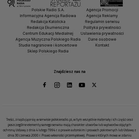
Polskie Radio S.A.
Agencja Promocji
Informacyjna Agencja Radiowa
Agencja Reklamy
Redakcja Katolicka
Regulamin serwisu
Redakcja Ekumeniczna
Polityka prywatności
Centrum Edukacji Medialnej
Ustawienia prywatności
Agencja Muzyczna Polskiego Radia
Dane osobowe
Studia nagraniowe i koncertowe
Kontakt
Sklep Polskiego Radia
Znajdziesz nas na
Treści, znajdujące się w serwisie polskieradio.pl, w tym wszystkie materiały i ich części oraz
poszczególne elementy samego serwisu mają charakter utworów lub wytworów objętych
ochroną Ustawy z dnia 4 lutego 1994 r. o prawie autorskim i prawach pokrewnych lub Ustawy z
dnia 30 czerwca 2000 r. Prawo własności przemysłowej. Prawa o których mowa w zdaniu