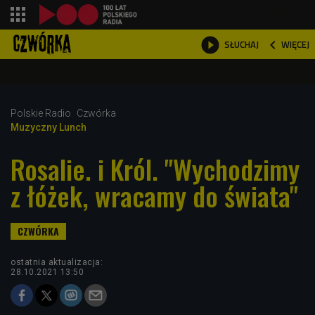
shopping_cart



WIĘCEJ
SŁUCHAJ

Polskie Radio
Czwórka
Muzyczny Lunch
Rosalie. i Król. "Wychodzimy
z łóżek, wracamy do świata"
ostatnia aktualizacja:
28.10.2021 13:50