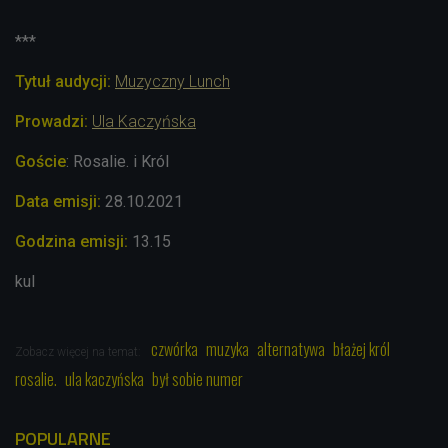
***
Tytuł audycji:
Muzyczny Lunch
Prowadzi:
Ula Kaczyńska
Goście
: Rosalie. i Król
Data emisji:
28.10.2021
Godzina emisji:
13.15
kul
czwórka
muzyka
alternatywa
błażej król
Zobacz więcej na temat:
rosalie.
ula kaczyńska
był sobie numer
POPULARNE