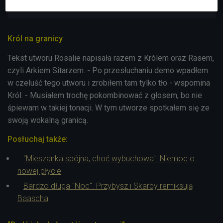
Król na granicy
Tekst utworu Rosalie napisała razem z Królem oraz Rasem,
czyli Arkiem Sitarzem. - Po przesłuchaniu demo wpadłem
w czeluść tego utworu i zrobiłem tam tylko tło - wspomina
Król. - Musiałem trochę pokombinować z głosem, bo nie
śpiewam w takiej tonacji. W tym utworze spotkałem się ze
swoją wokalną granicą.
Posłuchaj także:
"Mieszanka spójna, choć wybuchowa". Niemoc o
nowej płycie
Bardzo długa "Noc". Przybysz i Skarby remiksują
Baascha