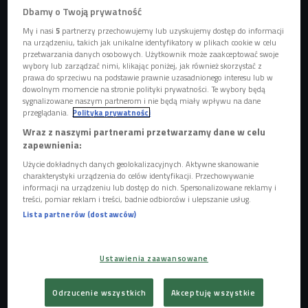
Dbamy o Twoją prywatność
My i nasi
5
partnerzy przechowujemy lub uzyskujemy dostęp do informacji
na urządzeniu, takich jak unikalne identyfikatory w plikach cookie w celu
Rosalie.
Foto: mat. prasowe/Krzysztof Powierża/Universal Music
przetwarzania danych osobowych. Użytkownik może zaakceptować swoje
wybory lub zarządzać nimi, klikając poniżej, jak również skorzystać z
Piosenka z klątwą
prawa do sprzeciwu na podstawie prawnie uzasadnionego interesu lub w
dowolnym momencie na stronie polityki prywatności. Te wybory będą
Utwór powstał w trakcie pracy nad albumem "IDeal" razem
sygnalizowane naszym partnerom i nie będą miały wpływu na dane
przeglądania.
Polityka prywatności
z producentami Michałem Lange i Marcinem Makowcem. -
Wraz z naszymi partnerami przetwarzamy dane w celu
Nad tą piosenką wisiała jakaś klątwa, bo strasznie długo ją
zapewnienia:
robiliśmy - śmieje się Rosalie. "Potrzeba skał" miała trafić
Użycie dokładnych danych geolokalizacyjnych. Aktywne skanowanie
na mój drugi krążek, ale kiedy nagraliśmy już bębny, zdałam
charakterystyki urządzenia do celów identyfikacji. Przechowywanie
sobie sprawę, że ten numer kompletnie tam nie pasuje.
informacji na urządzeniu lub dostęp do nich. Spersonalizowane reklamy i
treści, pomiar reklam i treści, badnie odbiorców i ulepszanie usług.
Żeby wybrzmiał, musiał stać się osobną historią. I musiał
Lista partnerów (dostawców)
mieć własny klip. A potem zaczęła się pandemia.
POSŁUCHAJ
Ustawienia zaawansowane
Rosalie. i Król - wspólpraca, do której musiało wreszcie
dość (Muzyczny Lunch/Czwórka)
Odrzucenie wszystkich
Akceptuję wszystkie
06:10