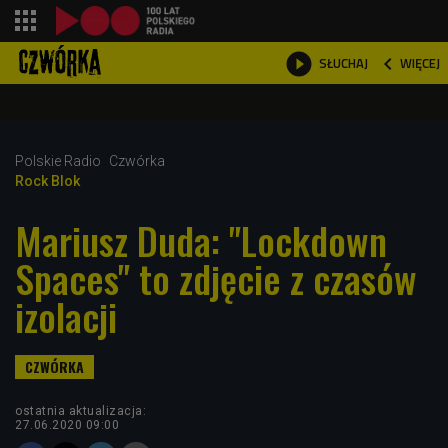
shopping_cart



WIĘCEJ
SŁUCHAJ

Polskie Radio
Czwórka
Rock Blok
Mariusz Duda: "Lockdown
Spaces" to zdjęcie z czasów
izolacji
ostatnia aktualizacja:
27.06.2020 09:00