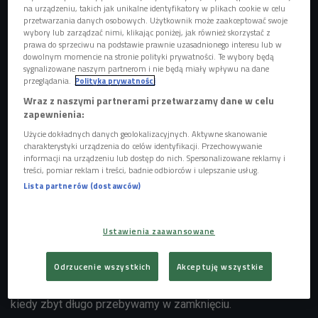
na urządzeniu, takich jak unikalne identyfikatory w plikach cookie w celu
przetwarzania danych osobowych. Użytkownik może zaakceptować swoje
wybory lub zarządzać nimi, klikając poniżej, jak również skorzystać z
prawa do sprzeciwu na podstawie prawnie uzasadnionego interesu lub w
dowolnym momencie na stronie polityki prywatności. Te wybory będą
sygnalizowane naszym partnerom i nie będą miały wpływu na dane
przeglądania.
Polityka prywatności
Mariusz Duda
Foto: arch. prywatne artysty
Wraz z naszymi partnerami przetwarzamy dane w celu
zapewnienia:
"Sfotografowałem demony"
Użycie dokładnych danych geolokalizacyjnych. Aktywne skanowanie
Gość Czwórki przyznaje, że do nagrania solowego materiału
charakterystyki urządzenia do celów identyfikacji. Przechowywanie
informacji na urządzeniu lub dostęp do nich. Spersonalizowane reklamy i
przyczyniła się także społeczna izolacja. P
rzebywając w
treści, pomiar reklam i treści, badnie odbiorców i ulepszanie usług.
zamknięciu Mariusz Duda stworzyć album zainspirowany
Lista partnerów (dostawców)
kwarantanną. - Chciałem zrobić zdjęcie tym czasom,
chciałem w muzycznej formie zapamiętać ten moment -
Ustawienia zaawansowane
tłumaczy. - A ponieważ nie jestem artystą, który tworzy
płyty, żeby zmienić świat, robić rewolucje czy angażować
Odrzucenie wszystkich
Akceptuję wszystkie
politycznie, postanowiłem zfotografować nasze
wewnętrzne demony i to wszystko, co dzieje się w głowie,
kiedy zbyt długo przebywamy w zamknięciu.