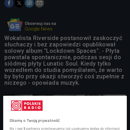
Obserwuj nas na
Google News
Wokalista Riverside postanowił zaskoczyć
słuchaczy i bez zapowiedzi opublikował
solowy album "Lockdown Spaces". - Płyta
powstała spontanicznie, podczas sesji do
siódmej płyty Lunatic Soul. Kiedy tylko
wszedłem do studia pomyślałem, że warto
by było przy okazji stworzyć coś zupełnie z
niczego - opowiada muzyk.
Dbamy o Twoją prywatność
My i nasi
5
partnerzy przechowujemy lub uzyskujemy dostęp do informacji