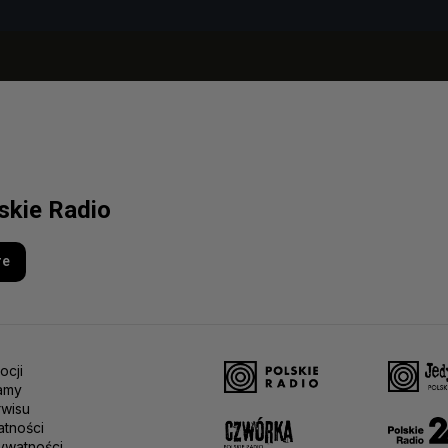
lskie Radio
re
ocji
amy
rwisu
atności
ywatności