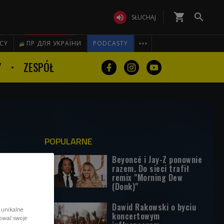
shopping_cart


SŁUCHAJ

ICY
ПР ДЛЯ УКРАЇНИ
PODCASTY
Y
ZESPÓŁ
POPULARNE
Beyoncé i Jay-Z ponownie
razem. Do sieci trafił
remix "Morning Dew
(Donk)"
Dawid Rakowski o byciu
 unikalne
koncertowym
tować swoje