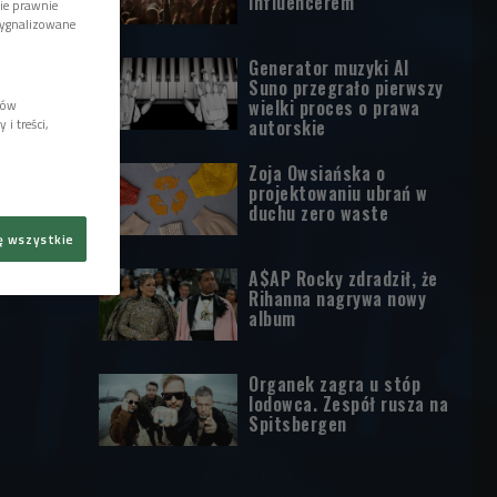
influencerem
wie prawnie
sygnalizowane
Generator muzyki AI
Suno przegrało pierwszy
wielki proces o prawa
lów
i treści,
autorskie
Zoja Owsiańska o
projektowaniu ubrań w
duchu zero waste
ę wszystkie
A$AP Rocky zdradził, że
Rihanna nagrywa nowy
album
Organek zagra u stóp
lodowca. Zespół rusza na
Spitsbergen