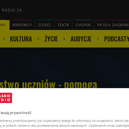
 RADIA SA
RKA
KIEROWCY
DZIECI
TEATR
CHOPIN
PR DLA ZAGRAN
KULTURA
ŻYCIE
AUDYCJE
PODCAST

stwo uczniów - pomogą
Twoją prywatność
artnerzy przechowujemy lub uzyskujemy dostęp do informacji na urządzeniu, takich jak
Spraw Wewnętrznych trwają prace nad
ory w plikach cookie w celu przetwarzania danych osobowych. Użytkownik może zaakcep