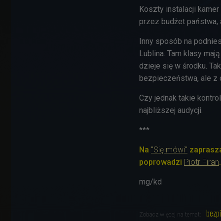
Koszty instalacji kame
przez budżet państwa,
Inny sposób na podnies
Lublina. Tam klasy maj
dzieje się w środku. Ta
bezpieczeństwa, ale z d
Czy jednak takie kontr
najbliższej audycji.
***
Na
"Się mówi"
zaprasza
poprowadzi
Piotr Firan
.
mg/kd
bezp
Zobacz więcej na temat: