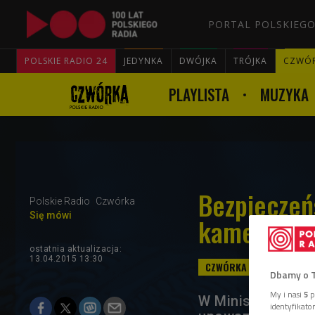
PORTAL POLSKIEGO
POLSKIE RADIO 24
JEDYNKA
DWÓJKA
TRÓJKA
CZWÓ
PLAYLISTA
MUZYKA
Bezpieczeń
Polskie Radio
Czwórka
Się mówi
kamery?
ostatnia aktualizacja:
13.04.2015 13:30
Dbamy o 
My i nasi
5
p
W Ministerstwie 
identyfikat