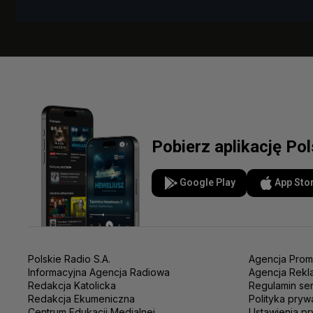
Pobierz aplikację Po
Google Play
App Sto
Polskie Radio S.A.
Agencja Prom
Informacyjna Agencja Radiowa
Agencja Rekl
Redakcja Katolicka
Regulamin se
Redakcja Ekumeniczna
Polityka pryw
Centrum Edukacji Medialnej
Ustawienia pr