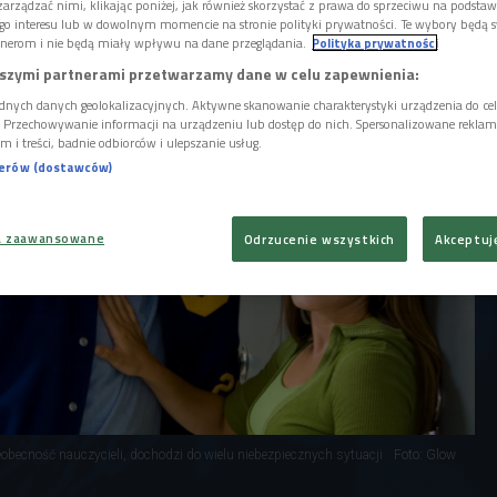
m monitoringu w szkołach ze względów
arządzać nimi, klikając poniżej, jak również skorzystać z prawa do sprzeciwu na podsta
go interesu lub w dowolnym momencie na stronie polityki prywatności. Te wybory będą 
nerom i nie będą miały wpływu na dane przeglądania.
Polityka prywatności
szymi partnerami przetwarzamy dane w celu zapewnienia:
dnych danych geolokalizacyjnych. Aktywne skanowanie charakterystyki urządzenia do ce
i. Przechowywanie informacji na urządzeniu lub dostęp do nich. Spersonalizowane reklamy 
m i treści, badnie odbiorców i ulepszanie usług.
nerów (dostawców)
a zaawansowane
Odrzucenie wszystkich
Akceptuj
obecność nauczycieli, dochodzi do wielu niebezpiecznych sytuacji
Foto: Glow