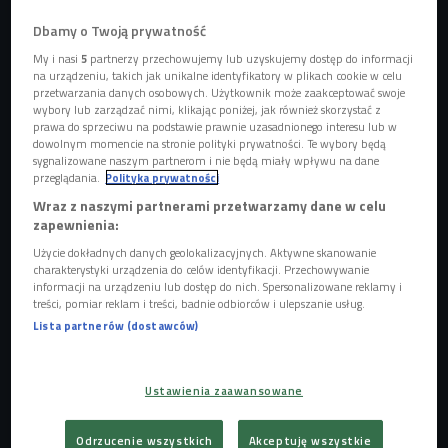
Dbamy o Twoją prywatność
My i nasi
5
partnerzy przechowujemy lub uzyskujemy dostęp do informacji
na urządzeniu, takich jak unikalne identyfikatory w plikach cookie w celu
przetwarzania danych osobowych. Użytkownik może zaakceptować swoje
wybory lub zarządzać nimi, klikając poniżej, jak również skorzystać z
prawa do sprzeciwu na podstawie prawnie uzasadnionego interesu lub w
dowolnym momencie na stronie polityki prywatności. Te wybory będą
sygnalizowane naszym partnerom i nie będą miały wpływu na dane
przeglądania.
Polityka prywatności
Wraz z naszymi partnerami przetwarzamy dane w celu
zapewnienia:
Rat Kru
Foto: Kamil Jasieński/Czwórka
Użycie dokładnych danych geolokalizacyjnych. Aktywne skanowanie
charakterystyki urządzenia do celów identyfikacji. Przechowywanie
informacji na urządzeniu lub dostęp do nich. Spersonalizowane reklamy i
treści, pomiar reklam i treści, badnie odbiorców i ulepszanie usług.
Lista partnerów (dostawców)
Ustawienia zaawansowane
Odrzucenie wszystkich
Akceptuję wszystkie