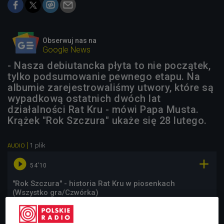
Obserwuj nas na
Google News
- Nasza debiutancka płyta to nie początek,
tylko podsumowanie pewnego etapu. Na
albumie zarejestrowaliśmy utwory, które są
wypadkową ostatnich dwóch lat
działalności Rat Kru - mówi Papa Musta.
Krążek "Rok Szczura" ukaże się 28 lutego.
1 plik
AUDIO


54'10
"Rok Szczura" - historia Rat Kru w piosenkach
(Wszystko gra/Czwórka)