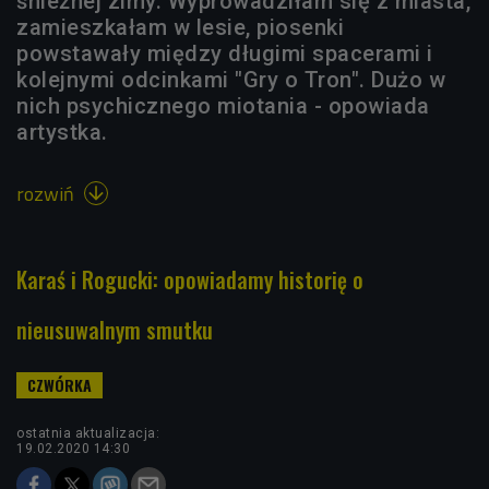
śnieżnej zimy. Wyprowadziłam się z miasta,
zamieszkałam w lesie, piosenki
powstawały między długimi spacerami i
kolejnymi odcinkami "Gry o Tron". Dużo w
nich psychicznego miotania - opowiada
artystka.
rozwiń

Karaś i Rogucki: opowiadamy historię o
nieusuwalnym smutku
ostatnia aktualizacja:
19.02.2020 14:30