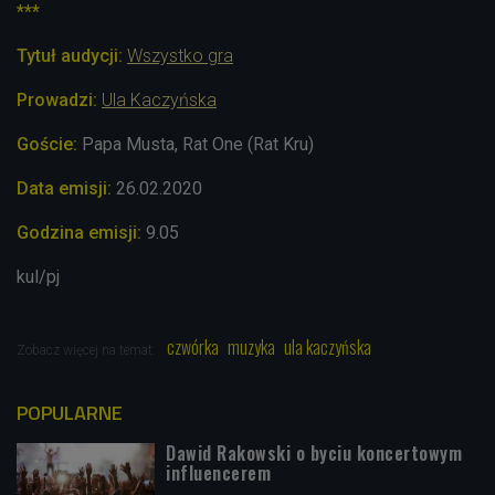
***
Tytuł audycji:
Wszystko gra
Prowadzi:
Ula Kaczyńska
Goście:
Papa Musta, Rat One (Rat Kru)
Data emisji:
26.02.2020
Godzina emisji:
9.05
kul/pj
czwórka
muzyka
ula kaczyńska
Zobacz więcej na temat:
POPULARNE
Dawid Rakowski o byciu koncertowym
influencerem