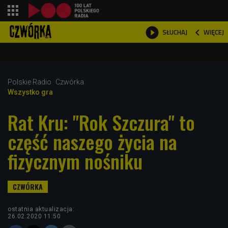
shopping_cart



WIĘCEJ
SŁUCHAJ

Polskie Radio
Czwórka
Wszystko gra
Rat Kru: "Rok Szczura" to
część naszego życia na
fizycznym nośniku
ostatnia aktualizacja:
26.02.2020 11:50