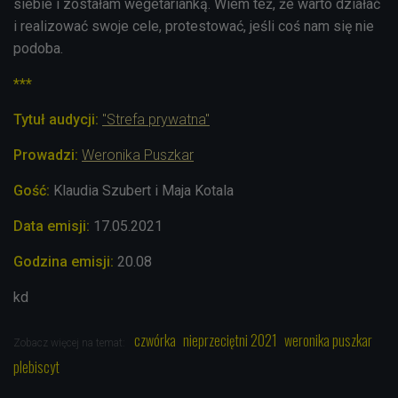
siebie i zostałam wegetarianką. Wiem też, że warto działać
i realizować swoje cele, protestować, jeśli coś nam się nie
podoba.
***
Tytuł audycji:
"Strefa prywatna"
Prowadzi:
Weronika Puszkar
Gość:
Klaudia Szubert i Maja Kotala
Data emisji:
17.05
.2021
Godzina emisji:
20.08
kd
czwórka
nieprzeciętni 2021
weronika puszkar
Zobacz więcej na temat:
plebiscyt