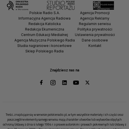
Polskie Radio S.A.
Agencja Promocji
Informacyjna Agencja Radiowa
Agencja Reklamy
Redakcja Katolicka
Regulamin serwisu
Redakcja Ekumeniczna
Polityka prywatności
Centrum Edukacji Medialnej
Ustawienia prywatności
Agencja Muzyczna Polskiego Radia
Dane osobowe
Studia nagraniowe i koncertowe
Kontakt
Sklep Polskiego Radia
Znajdziesz nas na
Treści, znajdujące się w serwisie polskieradio.pl, w tym wszystkie materiały i ich części oraz
poszczególne elementy samego serwisu mają charakter utworów lub wytworów objętych
ochroną Ustawy z dnia 4 lutego 1994 r. o prawie autorskim i prawach pokrewnych lub Ustawy z