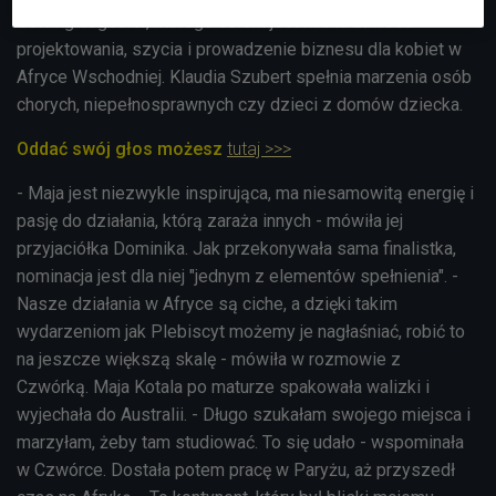
Sewing Together, którego celem jest nauka zawodu
projektowania, szycia i prowadzenie biznesu dla kobiet w
Afryce Wschodniej. Klaudia Szubert spełnia marzenia osób
chorych, niepełnosprawnych czy dzieci z domów dziecka.
Oddać swój głos możesz
tutaj >>>
- Maja jest niezwykle inspirująca, ma niesamowitą energię i
pasję do działania, którą zaraża innych - mówiła jej
przyjaciółka Dominika. Jak przekonywała sama finalistka,
nominacja jest dla niej "jednym z elementów spełnienia". -
Nasze działania w Afryce są ciche, a dzięki takim
wydarzeniom jak Plebiscyt możemy je nagłaśniać, robić to
na jeszcze większą skalę - mówiła w rozmowie z
Czwórką.
Maja Kotala po maturze spakowała walizki i
wyjechała do Australii. - Długo szukałam swojego miejsca i
marzyłam, żeby tam studiować. To się udało - wspominała
w Czwórce. Dostała potem pracę w Paryżu, aż przyszedł