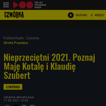
shopping_cart



WIĘCEJ
SŁUCHAJ

Polskie Radio
Czwórka
Strefa Prywatna
Nieprzeciętni 2021. Poznaj
Maję Kotalę i Klaudię
Szubert
ostatnia aktualizacja:
17.05.2021 10:00