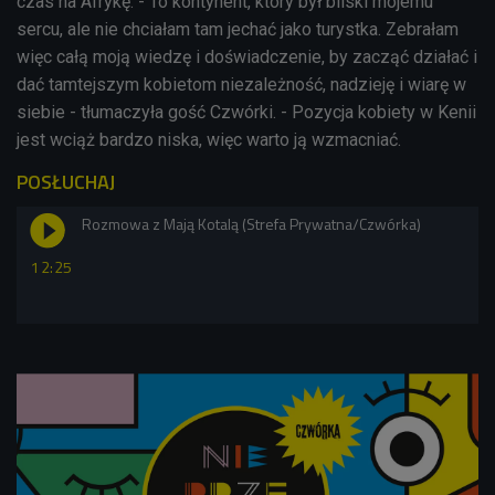
czas na Afrykę. - To kontynent, który był bliski mojemu
sercu, ale nie chciałam tam jechać jako turystka. Zebrałam
więc całą moją wiedzę i doświadczenie, by zacząć działać i
dać tamtejszym kobietom niezależność, nadzieję i wiarę w
siebie - tłumaczyła gość Czwórki. - Pozycja kobiety w Kenii
jest wciąż bardzo niska, więc warto ją wzmacniać.
POSŁUCHAJ
Rozmowa z Mają Kotalą (Strefa Prywatna/Czwórka)
12:25