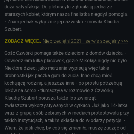
duża satysfakcja. Do plebiscytu zgłosiła ją jedna ze
starszych kobiet, którym nasza finalistka niegdyś pomogła.
- Znam jednak wyłącznie jej nazwisko - mówiła Klaudia
Szubert.
ZOBACZ WIĘCEJ
Nieprzeciętni 2021 - serwis specjalny >>>
Gość Czwórki pomaga także dzieciom z domów dziecka. -
Odwiedziłam kilka placówek, gdzie Mikołaja nigdy nie było.
Niektóre dzieci, jako marzenia wypisują więc takie
drobnostki jak paczka gum do żucia. Inne chcą mieć
kochającą rodzinę, a jeszcze inne - po prostu potrzebują
leków na serce - tłumaczyła w rozmowie z Czwórką.
Klaudię Szubert porusza także los zwierząt,
zwłaszcza wykorzystywanych w cyrkach. Już jako 14-latka
wraz z grupą osób zebranych w mediach protestowała przy
takich instytucjach, a także składała do włodarzy
petycje
. -
Wiem, że jeśli chcę, by coś się zmieniło, muszę zacząć od