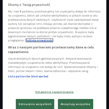
Dbamy o Twoją prywatność
My i nasi
5
partnerzy przechowujemy lub uzyskujemy dostęp do informacji
na urządzeniu, takich jak unikalne identyfikatory w plikach cookie w celu
przetwarzania danych osobowych. Użytkownik może zaakceptować swoje
Klaudia Szubert i Maja Kotala
Foto: arch. pryw.
wybory lub zarządzać nimi, klikając poniżej, jak również skorzystać z
prawa do sprzeciwu na podstawie prawnie uzasadnionego interesu lub w
dowolnym momencie na stronie polityki prywatności. Te wybory będą
sygnalizowane naszym partnerom i nie będą miały wpływu na dane
przeglądania.
Polityka prywatności
Wraz z naszymi partnerami przetwarzamy dane w celu
zapewnienia:
Użycie dokładnych danych geolokalizacyjnych. Aktywne skanowanie
charakterystyki urządzenia do celów identyfikacji. Przechowywanie
informacji na urządzeniu lub dostęp do nich. Spersonalizowane reklamy i
treści, pomiar reklam i treści, badnie odbiorców i ulepszanie usług.
Lista partnerów (dostawców)
Nieprzeciętni 2021. Co słychać u uczestników z poprzednich lat?
Ustawienia zaawansowane
Odrzucenie wszystkich
Akceptuję wszystkie
Maja Kotala stworzyła m.in. autorski program edukacyjny