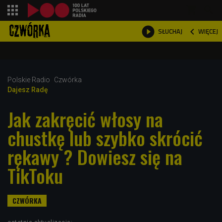
shopping_cart



WIĘCEJ
SŁUCHAJ

Polskie Radio
Czwórka
Dajesz Radę
Jak zakręcić włosy na
chustkę lub szybko skrócić
rękawy ? Dowiesz się na
TikToku