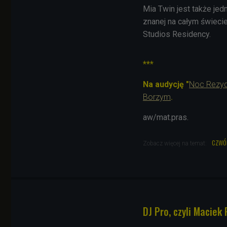
Mia Twin jest także je
znanej na całym świeci
Studios Residency.
***
Na audycję
"
Noc Rezy
Borzym
.
aw/mat.pras.
czwó
Zobacz więcej na temat:
DJ Pro, czyli Macie