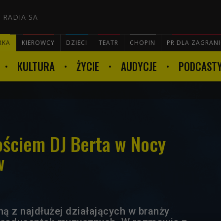
 RADIA SA
RKA
KIEROWCY
DZIECI
TEATR
CHOPIN
PR DLA ZAGRAN
KULTURA
ŻYCIE
AUDYCJE
PODCAST

ościem DJ Berta w Nocy
w
ną z najdłużej działających w branży