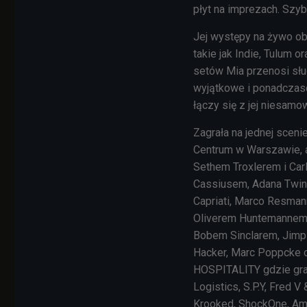
płyt na imprezach. Szybk
Jej występy na żywo ob
takie jak Indie, Tulum 
setów Mia przenosi sł
wyjątkowe i ponadczasow
łączy się z jej niesamo
Zagrała na jednej sceni
Centrum w Warszawie, a
Sethem Troxlerem i Ca
Cassiusem, Adana Twins
Capriati, Marco Resman
Oliverem Huntemannem, 
Bobem Sinclarem, Jimps
Hacker, Marc Poppcke 
HOSPITALITY gdzie grała
Logistics, S.P.Y, Fred 
Krooked, ShockOne, Amo