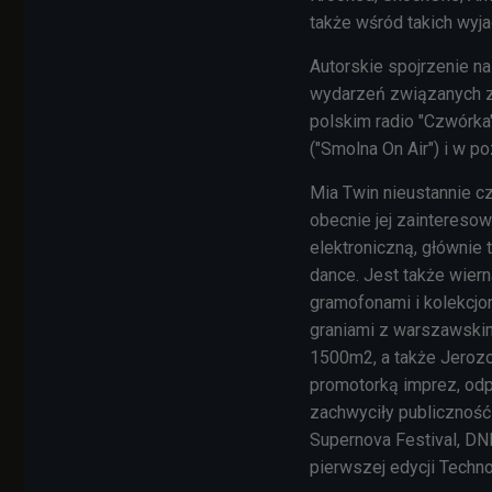
także wśród takich wyja
Autorskie spojrzenie 
wydarzeń związanych z 
polskim radio "Czwórka
("Smolna On Air") i w po
Mia
Twin n
ieustannie c
obecnie jej zaintereso
elektroniczną, głównie 
dance. Jest także wiern
gramofonami i kolekcjo
graniami z warszawskim 
1500m2, a także Jerozo
promotorką imprez, odp
zachwyciły publiczność m
Supernova Festival, DNB
pierwszej edycji Techno