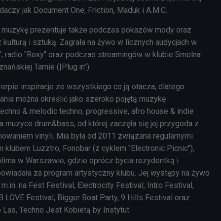
daczy jak Document One, Friction, Maduk i A.M.C.
na muzykę prezentuje także podczas pokazów mody oraz
kulturą i sztuką. Zagrała na żywo w licznych audycjach w
", radio "Roxy" oraz podczas streamingów w klubie Smolna
znańskiej Tamie (|Plug.in").
zerpie inspiracje ze wszystkiego co ją otacza, dlatego
wania można określić jako szeroko pojętą muzykę
techno & melodic techno, progressive, afro house & indie
a muzyce drum&bass, od której zaczęła się jej przygoda z
nowaniem vinyli. Mia była od 2011 związana regularnymi
klubem Luzztro, Fonobar (z cyklem "Electronic Picnic"),
lima w Warszawie, gdzie oprócz bycia rezydentką i
owiadała za program artystyczny klubu. Jej występy na żywo
.in. na Fest Festival, Electrocity Festival, Intro Festival,
 LOVE Festival, Bigger Boat Party, 9 Hills Festival oraz
 Las, Techno Jest Kobietą by Instytut.