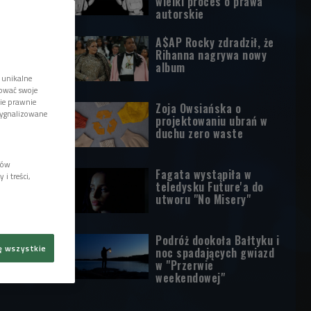
wielki proces o prawa
autorskie
A$AP Rocky zdradził, że
Rihanna nagrywa nowy
album
 unikalne
tować swoje
wie prawnie
Zoja Owsiańska o
sygnalizowane
projektowaniu ubrań w
duchu zero waste
lów
Fagata wystąpiła w
i treści,
teledysku Future'a do
utworu "No Misery"
Podróż dookoła Bałtyku i
ę wszystkie
noc spadających gwiazd
w "Przerwie
weekendowej"