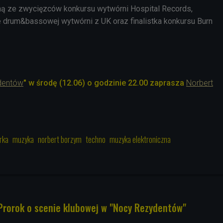
dną ze zwycięzców konkursu wytwórni Hospital Records,
e drum&bassowej wytwórni z UK oraz finalistka konkursu Burn
dentów
" w środę (12.06) o godzinie 22.00 zaprasza
Norbert
rka
muzyka
norbert borzym
techno
muzyka elektroniczna
k Prorok o scenie klubowej w "Nocy Rezydentów"