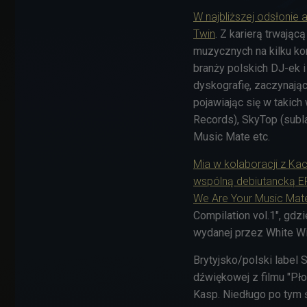
W najbliższej odsłonie 
Twin
. Z karierą trwają
muzycznych na kilku kon
branży polskich DJ-ek
dyskografię, zaczynają
pojawiając się w takic
Records), SkyTop (subl
Music Mate etc.
Mia w kolaboracji z K
wspólną debiutancką EP
We Are Your Music Mat
Compilation vol.1", gdzi
wydanej przez White Wi
Brytyjsko/polski label
dźwiękowej z filmu "Pło
Kasp. Niedługo po tym ś