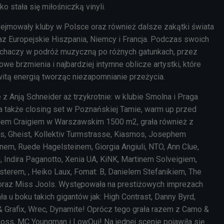
o stała się miłośniczką vinyli.
ejmowały kluby w Polsce oraz również dalsze zakątki świata
oraz Europejskie Hiszpania, Niemcy i Francja. Podczas swoich
uchaczy w podróż muzyczną po różnych gatunkach, przez
e brzmienia i najbardziej intymne oblicze artystki, które
witą energią tworząc niezapomnianie przeżycia.
e z Anją Schneider aż trzykrotnie: w klubie Smolna i Praga
 także closing set w Poznańskiej Tamie, warm up przed
rlem Craigiem w Warszawskim 1500 m2, grała również z
, Gheist, Kollektiv Turmstrasse, Kiasmos, Josephem
nem, Ruede Hagelsteinem, Giorgia Angiuli, NTO, Ann Clue,
Indira Paganotto, Xenia UA, KiNK, Martinem Solveigiem,
terem, , Heiko Laux, Fomat: B, Danielem Stefanikiem, The
oraz Miss Jools. Występowała na prestiżowych imprezach
 u boku takich gigantów jak: High Contrast, Danny Byrd,
V & Grafix, Wrec, Dynamite! Oprócz tego grała razem z Camo &
ss, MC Youngman i LowQui! Na jednej scenie pojawiła się