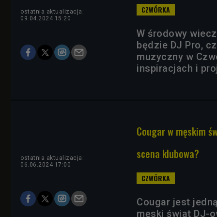
ostatnia aktualizacja:
09.04.2024 15:20
W środowy wiecz
będzie DJ Pro, cz
muzyczny w Czwó
inspiracjach i pr
Cougar w męskim świe
scena klubowa?
ostatnia aktualizacja:
06.06.2024 17:00
Cougar jest jedną
męski świat DJ-o