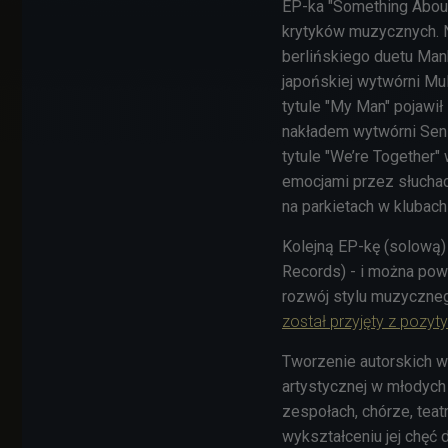
EP-ka "Something About 
krytyków muzycznych. Ni
berlińskiego duetu Man
japońskiej wytwórni Mu
tytule "My Man" pojawi
nakładem wytwórni Sens
tytule "We’re Together"
emocjami przez słuchacz
na parkietach w klubach 
Kolejną EP-kę (solową) 
Records) - i można powie
rozwój stylu muzyczneg
został przyjęty z pozy
Tworzenie autorskich wi
artystycznej w młodych
zespołach, chórze, teat
wykształceniu jej chęć 