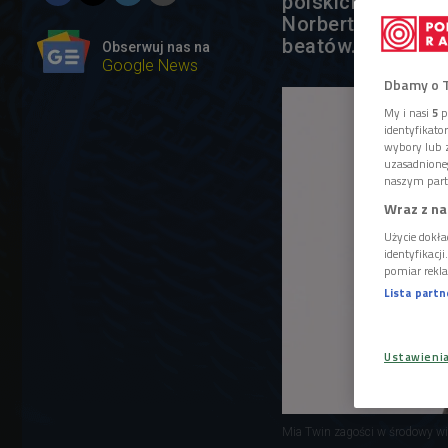
polskich DJ-ek i
Norbertem Borzym
beatów.
Obserwuj nas na
Google News
Dbamy o 
My i nasi
5
p
identyfikat
wybory lub z
uzasadnione
naszym part
Wraz z na
Użycie dokła
identyfikacj
pomiar rekla
Lista part
Ustawieni
Mia Twin zagości w środowy wi