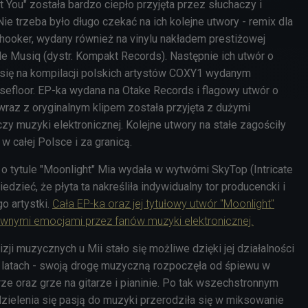
You" została bardzo ciepło przyjęta przez słuchaczy i
e trzeba było długo czekać na ich kolejne utwory - remix dla
hooker, wydany również na vinylu nakładem prestiżowej
le Musiq (dystr. Kompakt Records). Następnie ich utwór o
ł się na kompilacji polskich artystów COXY1 wydanym
efloor. EP-ka wydana na Otake Records i flagowy utwór o
 wraz z oryginalnym klipem została przyjęta z dużymi
y muzyki elektronicznej. Kolejne utwory na stałe zagościły
w całej Polsce i za granicą.
o tytule "Moonlight" Mia wydała w wytwórni SkyTop (Intricate
dzieć, że płyta ta nakreśliła indywidualny tor producencki i
o artystki.
Cała EP-ka oraz jej tytułowy utwór "Moonlight"
tywnymi emocjami przez fanów muzyki elektronicznej.
zji muzycznych u Mii stało się możliwe dzięki jej działalności
 latach - swoją drogę muzyczną rozpoczęła od śpiewu w
rze oraz grze na gitarze i pianinie. Po tak wszechstronnym
dzielenia się pasją do muzyki przerodziła się w miksowanie