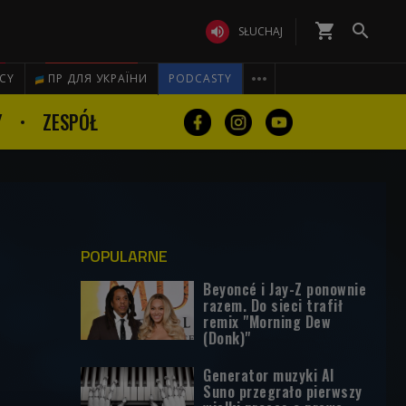
shopping_cart


SŁUCHAJ

ICY
ПР ДЛЯ УКРАЇНИ
PODCASTY
Y
ZESPÓŁ
POPULARNE
Beyoncé i Jay-Z ponownie
razem. Do sieci trafił
remix "Morning Dew
(Donk)"
Generator muzyki AI
Suno przegrało pierwszy