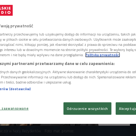
 producentek muzycznych. W rozmowie z
em zabierze nas w świat swych inspiracji i
Twoją prywatność
artnerzy przechowujemy lub uzyskujemy dostęp do informacji na urządzeniu, takich jak
ory w plikach cookie w celu przetwarzania danych osobowych. Użytkownik może zaakcep
arządzać nimi, klikając poniżej, jak również skorzystać z prawa do sprzeciwu na podsta
go interesu lub w dowolnym momencie na stronie polityki prywatności. Te wybory będą 
nerom i nie będą miały wpływu na dane przeglądania.
Polityka prywatności
szymi partnerami przetwarzamy dane w celu zapewnienia:
dnych danych geolokalizacyjnych. Aktywne skanowanie charakterystyki urządzenia do ce
i. Przechowywanie informacji na urządzeniu lub dostęp do nich. Spersonalizowane reklamy 
m i treści, badnie odbiorców i ulepszanie usług.
nerów (dostawców)
a zaawansowane
Odrzucenie wszystkich
Akceptuj
eczór w Nocy Rezydentów.
Foto: mat. promoc.