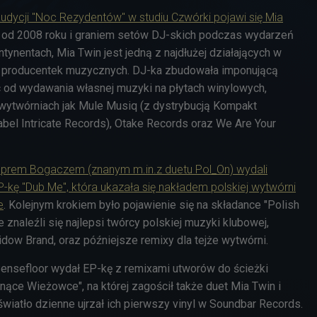
audycji "Noc Rezydentów" w studiu Czwórki pojawi się Mia
cą od 2008 roku i graniem setów DJ-skich podczas wydarzeń
tynentach, Mia Twin jest jedną z najdłużej działających w
 i producentek muzycznych. DJ-ka zbudowała imponującą
c od wydawania własnej muzyki na płytach winylowych,
h wytwórniach jak Mule Musiq (z dystrybucją Kompakt
abel Intricate Records), Otake Records oraz We Are Your
acprem Bogaczem (znanym m.in.z duetu Pol_On) wydali
-kę "Dub Me", która ukazała się nakładem polskiej wytwórni
e
. Kolejnym krokiem było pojawienie się na składance "Polish
e znaleźli się najlepsi twórcy polskiej muzyki klubowej,
dow Brand, oraz późniejsze remixy dla tejże wytwórni.
 Sensefloor wydał EP-kę z remixami utworów do ścieżki
nące Wieżowce", na której zagościł także duet Mia Twin i
wiatło dzienne ujrzał ich pierwszy vinyl w Soundbar Records.