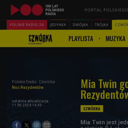
PORTAL POLSKIEGO
POLSKIE RADIO 24
JEDYNKA
DWÓJKA
TRÓJKA
CZWÓ
PLAYLISTA
MUZYKA
Mia Twin g
Polskie Radio
Czwórka
Noc Rezydentów
Rezydentó
ostatnia aktualizacja:
11.06.2024 14:30
Mia Twin jest jed