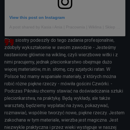
View this post on Instagram
A post shared by Kasia i Ania | Pracownia | Wiklina | Sklep | warsztaty (@siostryplota)
Obie siostry podeszły do tego zadania profesjonalnie,
zdobyły wykształcenie w swoim zawodzie - Jesteśmy
nastawione głównie na wiklinę, czyli wierzbowe witki i z
nimi pracujemy, jednak plecionkarstwo obejmuje dużo
więcej materiałów, m.in. słomę, czy azjatycki ratan. W
Polsce też mamy wspaniałe materiały, z których można
robić różne piękne rzeczy - mówiła gościni Czwórki. -
Podczas Pikniku chcemy stawiać na doświadczania sztuki
plecionkarstwa, na praktykę. Będą wykłady, ale także
warsztaty, będziemy wyplatać na żywo, pokazywać,
rozmawiać, wspólnie tworzyć nowe, piękne rzeczy. Jestem
zakochana w tym materiale, wierzba jest magiczna. Jest
niezwykle praktyczna i przez wieki występuje w naszej