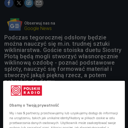
Obserwuj nas na
Google News
Podczas tegorocznej odsłony będzie
można nauczyć się m.in. trudnej sztuki
wikliniarstwa. Goście stoiska duetu Siostry
Plotą będą mogli stworzyć własnoręcznie
wiklinową ozdobę - poznać podstawowe
sploty, nauczyć się formować materiał i
stworzyć jakąś piękną rzecz, a potem
zabrać ją do domu.
Dbamy o Twoją prywatność
My i nasi
5
partnerzy przechowujemy lub uzyskujemy dostęp do informacji
na urządzeniu, takich jak unikalne identyfikatory w plikach cookie w celu
przetwarzania danych osobowych. Użytkownik może zaakceptować swoje
wybory lub zarządzać nimi, klikając poniżej, jak również skorzystać z