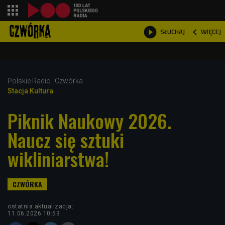
shopping_cart



WIĘCEJ
SŁUCHAJ

Polskie Radio
Czwórka
Stacja Kultura
Piknik Naukowy 2026.
Naucz się sztuki
wikliniarstwa!
ostatnia aktualizacja:
11.06.2026 10:53