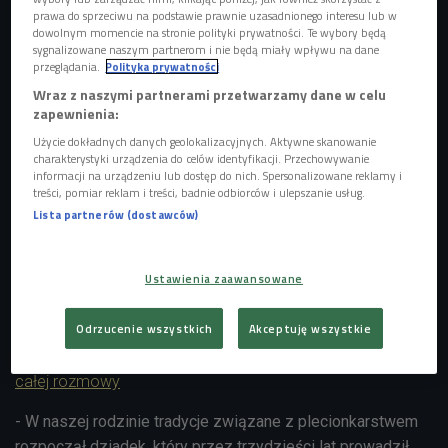
prawa do sprzeciwu na podstawie prawnie uzasadnionego interesu lub w
dowolnym momencie na stronie polityki prywatności. Te wybory będą
sygnalizowane naszym partnerom i nie będą miały wpływu na dane
przeglądania.
Polityka prywatności
Wraz z naszymi partnerami przetwarzamy dane w celu
zapewnienia:
Co można zrobić z wikliny?
Foto: Anastassiya Bezhekeneva/Shutterstock.com
Użycie dokładnych danych geolokalizacyjnych. Aktywne skanowanie
charakterystyki urządzenia do celów identyfikacji. Przechowywanie
Siostry Plotą pokażą odwiedzającym m.in., jak powstaje
informacji na urządzeniu lub dostęp do nich. Spersonalizowane reklamy i
wiklinowy kosz - jak przygotowuje się materiał, wybiera
treści, pomiar reklam i treści, badnie odbiorców i ulepszanie usług.
Lista partnerów (dostawców)
splot, nadaje formę i wykańcza projekt. Opowiedzą też o
historii plecionkarstwa i zaprezentują przeróżne rodzaje
wikliny. Będzie można dotknąć wikliny, sprawdzić jej
Ustawienia zaawansowane
elastyczność i przekonać się, jak z naturalnego surowca
powstaje gotowy przedmiot.
Odrzucenie wszystkich
Akceptuję wszystkie
Katarzyna Nejman-Pawlik
w Czwórce - posłuchaj nagrania
całej rozmowy
- W naszej rodzinie tradycje związane z plecionkarstwem
rozpoczął dziadek, który przez trzydzieści lat prowadził