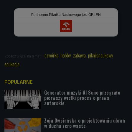
Partnerem Pikniku Naukowego jest ORLEN
czwórka
hobby
zabawa
piknik naukowy
Zobacz więcej na temat:
edukacja
POPULARNE
Generator muzyki AI Suno przegrało
pierwszy wielki proces o prawa
autorskie
Zoja Owsiańska o projektowaniu ubrań
w duchu zero waste