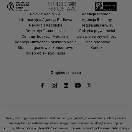
Polskie Radio S.A.
Agencja Promocji
Informacyjna Agencja Radiowa
Agencja Reklamy
Redakcja Katolicka
Regulamin serwisu
Redakcja Ekumeniczna
Polityka prywatności
Centrum Edukacji Medialnej
Ustawienia prywatności
Agencja Muzyczna Polskiego Radia
Dane osobowe
Studia nagraniowe i koncertowe
Kontakt
Sklep Polskiego Radia
Znajdziesz nas na
Treści, znajdujące się w serwisie polskieradio.pl, w tym wszystkie materiały i ich części oraz
poszczególne elementy samego serwisu mają charakter utworów lub wytworów objętych
ochroną Ustawy z dnia 4 lutego 1994 r. o prawie autorskim i prawach pokrewnych lub Ustawy z