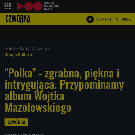
shopping_cart



WIĘCEJ
SŁUCHAJ

Polskie Radio
Czwórka
Stacja Kultura
"Polka" - zgrabna, piękna i
intrygująca. Przypominamy
album Wojtka
Mazolewskiego