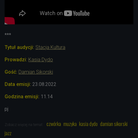
***
Tytuł audycji:
Stacja Kultura
Prowadzi:
Kasia Dydo
Gość:
Damian Sikorski
Data emisji:
23.08
.2022
Godzina emisji:
11.14
pj
czwórka
muzyka
kasia dydo
damian sikorski
Zobacz więcej na temat:
jazz