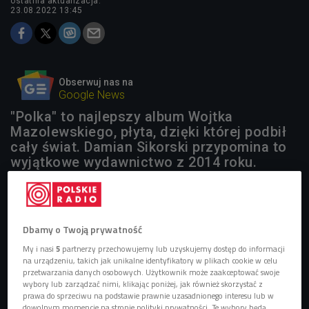
ostatnia aktualizacja:
23.08.2022 13:45
Obserwuj nas na
Google News
"Polka" to najlepszy album Wojtka
Mazolewskiego, płyta, dzięki której podbił
cały świat. Damian Sikorski przypomina to
wyjątkowe wydawnictwo z 2014 roku.
Dbamy o Twoją prywatność
My i nasi
5
partnerzy przechowujemy lub uzyskujemy dostęp do informacji
na urządzeniu, takich jak unikalne identyfikatory w plikach cookie w celu
przetwarzania danych osobowych. Użytkownik może zaakceptować swoje
wybory lub zarządzać nimi, klikając poniżej, jak również skorzystać z
prawa do sprzeciwu na podstawie prawnie uzasadnionego interesu lub w
dowolnym momencie na stronie polityki prywatności. Te wybory będą