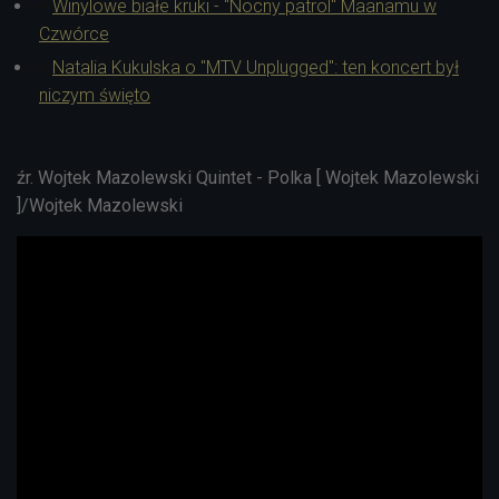
Winylowe białe kruki - "Nocny patrol" Maanamu w
Czwórce
Natalia Kukulska o "MTV Unplugged": ten koncert był
niczym święto
źr. Wojtek Mazolewski Quintet - Polka [ Wojtek Mazolewski
]/Wojtek Mazolewski