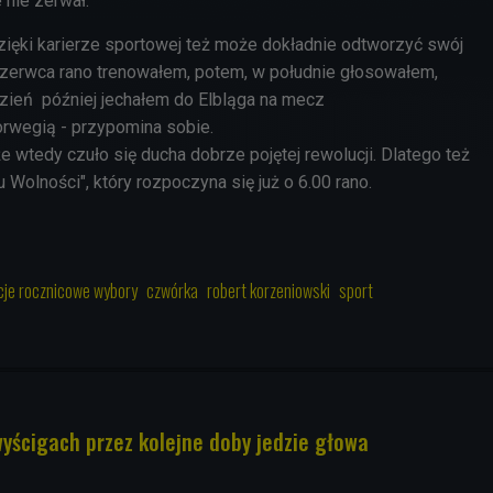
 nie zerwał.
zięki karierze sportowej też może dokładnie odtworzyć swój
 czerwca rano trenowałem, potem, w południe głosowałem,
zień później jechałem do Elbląga na mecz
wegią - przypomina sobie.
e wtedy czuło się ducha dobrze pojętej rewolucji. Dlatego też
u Wolności", który rozpoczyna się już o 6.00 rano.
cje rocznicowe wybory
czwórka
robert korzeniowski
sport
wyścigach przez kolejne doby jedzie głowa