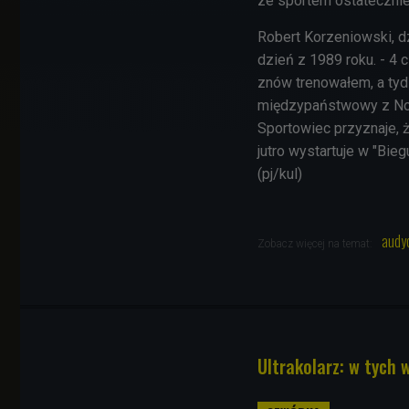
ze sportem ostatecznie
Robert Korzeniowski, d
dzień z 1989 roku. - 4
znów trenowałem, a tyd
międzypaństwowy z Nor
Sportowiec przyznaje, ż
jutro wystartuje w "Bieg
(pj/kul)
audy
Zobacz więcej na temat:
Ultrakolarz: w tych 