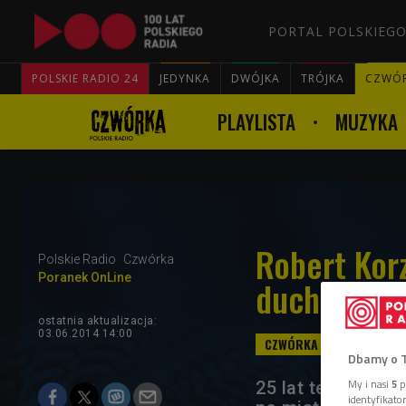
PORTAL POLSKIEGO
POLSKIE RADIO 24
JEDYNKA
DWÓJKA
TRÓJKA
CZWÓ
PLAYLISTA
MUZYKA
Robert Kor
Polskie Radio
Czwórka
Poranek OnLine
ducha dobrz
ostatnia aktualizacja:
03.06.2014 14:00
Dbamy o 
My i nasi
5
p
25 lat temu Robe
identyfikat