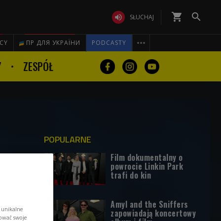
shopping_cart


SŁUCHAJ

ICY
ПР ДЛЯ УКРАЇНИ
PODCASTY
Y
ZESPÓŁ
POPULARNE
Film dokumentalny o
powrocie Linkin Park
trafi do kin
Amyl and the Sniffers
 unikalne
zapowiadają koncertowy
tować swoje