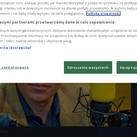
 Polski. 1989 rok był przełomowym w jego
arządzać nimi, klikając poniżej, jak również skorzystać z prawa do sprzeciwu na podsta
o 4 czerwca z wielką przyjemnością pobiegnie
go interesu lub w dowolnym momencie na stronie polityki prywatności. Te wybory będą 
i".
nerom i nie będą miały wpływu na dane przeglądania.
Polityka prywatności
szymi partnerami przetwarzamy dane w celu zapewnienia:
dnych danych geolokalizacyjnych. Aktywne skanowanie charakterystyki urządzenia do ce
i. Przechowywanie informacji na urządzeniu lub dostęp do nich. Spersonalizowane reklamy 
m i treści, badnie odbiorców i ulepszanie usług.
nerów (dostawców)
a zaawansowane
Odrzucenie wszystkich
Akceptuj
wórka