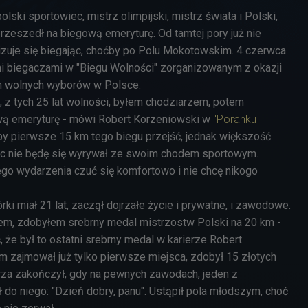
 polski sportowiec, mistrz olimpijski, mistrz świata i Polski,
przeszedł na biegową emeryturę. Od tamtej pory już nie
lizuje się biegając, choćby po Polu Mokotowskim. 4 czerwca
mi biegaczami w "Biegu Wolności" zorganizowanym z okazji
ch wolnych wyborów w Polsce.
, z tych 25 lat wolności, byłem chodziarzem, potem
ą emeryturę - mówi Robert Korzeniowski w
"Poranku
eby pierwsze 15 km tego biegu przejść, jednak większość
ęc nie będę się wyrywał ze swoim chodem sportowym.
o wydarzenia czuć się komfortowo i nie chcę nikogo
i miał 21 lat, zaczął dojrzałe życie i prywatne, i zawodowe.
rem, zdobyłem srebrny medal mistrzostw Polski na 20 km -
że był to ostatni srebrny medal w karierze Robert
 zajmował już tylko pierwsze miejsca, zdobył 15 złotych
arza zakończył, gdy na pewnych zawodach, jeden z
do niego: "Dzień dobry, panu". Ustąpił pola młodszym, choć