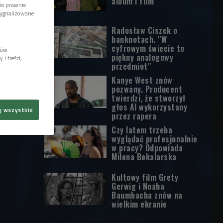
album i film
wie prawnie
sygnalizowane
Radosław Ciszek o
banknotach. "W
cyfrowym świecie to
lów
piękny analogowy
i treści,
przedmiot"
Kanye West znów
pozwany. Producent
twierdzi, że stworzył
głos AI wykorzystany
ę wszystkie
przez rapera
Czy latem trzeba
wyglądać profesjonalnie
w pracy? Odpowiada
Milena Bekalarska
Kultowy film Grety
Gerwig i Noaha
Baumbacha znów na
wielkim ekranie