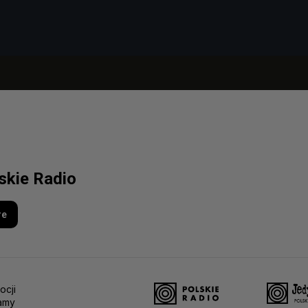
lskie Radio
re
ocji
amy