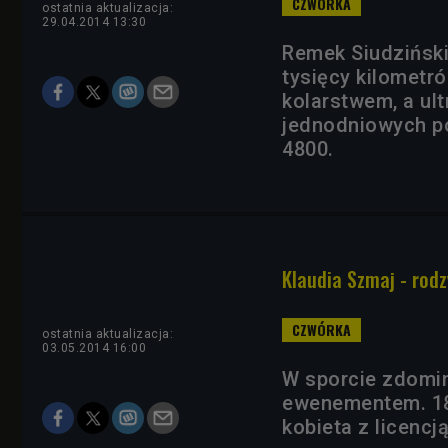
ostatnia aktualizacja:
29.04.2014 13:30
Remek Siudziński
tysięcy kilometró
kolarstwem, a ul
jednodniowych po
4800.
Klaudia Szmaj - rod
ostatnia aktualizacja:
03.05.2014 16:00
W sporcie zdomi
ewenementem. 18-
kobieta z licencj