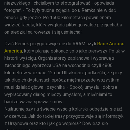
niezwykłego i chciałbym to sfotografować - opowiada
fotograf. - To były trudne zdjęcia, bo u Remka nie widać
emocji, gdy jedzie. Po 1500 kilometrach powinienem
widzieć faceta, który wygląda jakby go walec przejechał, a
on siedział na rowerze i się uśmiechał.
Dziś Remek przygotowuje się do RAAM czyli
Race Across
America
, który planuje pokonać solo jako pierwszy Polak w
historii wyścigu. Organizatorzy zaplanowali wyprawę z
zachodniego wybrzeża USA na wschodnie czyli 4800
kilometrów w czasie 12 dni. Ultrakolarz podkreśla, że przy
tak długich dystansach oprócz mięśni przede wszystkim
musi działać głowa i psychika. - Spokój umysłu i dobrze
wypracowany dialog między umysłem, a mięśniami to
bardzo ważna sprawa - mówi.
Najtrudniejszy na świecie wyścig kolarski odbędzie się już
w czerwcu. Jak do takiej trasy przygotowuje się informatyk
z Ursynowa oraz kto i jak go wspiera? Dowiesz sie