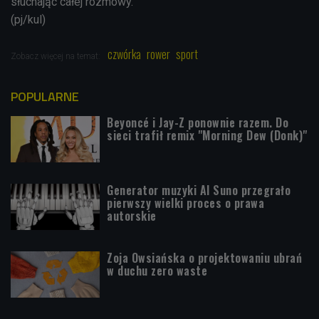
słuchając całej rozmowy.
(pj/kul)
czwórka
rower
sport
Zobacz więcej na temat:
POPULARNE
Beyoncé i Jay-Z ponownie razem. Do
sieci trafił remix "Morning Dew (Donk)"
Generator muzyki AI Suno przegrało
pierwszy wielki proces o prawa
autorskie
Zoja Owsiańska o projektowaniu ubrań
w duchu zero waste