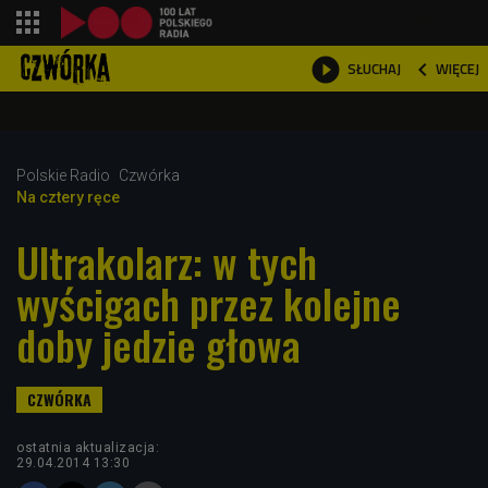
shopping_cart



WIĘCEJ
SŁUCHAJ

Polskie Radio
Czwórka
Na cztery ręce
Ultrakolarz: w tych
wyścigach przez kolejne
doby jedzie głowa
ostatnia aktualizacja:
29.04.2014 13:30