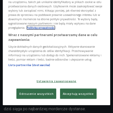
na urządzeniu, takich jak unikalne identyfikatory w plikach cookie w celu
przetwarzania danych osobowych. Użytkownik może zaakceptować swoje
wybory lub zarządzać nimi, klikając poniżej, jak również skorzystać z
prawa do sprzeciwu na podstawie prawnie uzasadnionego interesu lub w
dowolnym momencie na stronie polityki prywatności. Te wybory będą
sygnalizowane naszym partnerom i nie będą miały wpływu na dane
przeglądania.
Polityka prywatności
Wraz z naszymi partnerami przetwarzamy dane w celu
zapewnienia:
Użycie dokładnych danych geolokalizacyjnych. Aktywne skanowanie
charakterystyki urządzenia do celów identyfikacji. Przechowywanie
informacji na urządzeniu lub dostęp do nich. Spersonalizowane reklamy i
treści, pomiar reklam i treści, badnie odbiorców i ulepszanie usług.
Lista partnerów (dostawców)
Foto: Glow Images/East News
Czwórkowe studio ultrakolarz odwiedził po
Ustawienia zaawansowane
poniedziałkowym treningu na siłowni, pozostałe dni
sportowiec ćwiczy na rowerze szosowym. Wszystko
Odrzucenie wszystkich
Akceptuję wszystkie
przez to, że 10 lat temu zaczął startować w maratonach.
Remek Siudziński
zaczynał od wyścigów jednodniowych,
dziś sięga po najbardziej mordercze dystanse.