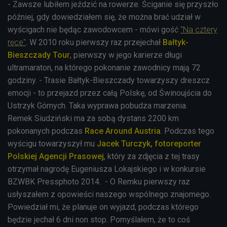
- Zawsze lubiłem jeździć na rowerze. Ściganie się przyszło
później, gdy dowiedziałem się, że można brać udział w
wyścigach nie będąc zawodowcem - mówi gość
"Na cztery
ręce"
. W 2010 roku pierwszy raz przejechał
Bałtyk-
Bieszczady Tour
, pierwszy w jego karierze długi
ultramaraton, na którego pokonanie zawodnicy mają 72
godziny. - Trasie Bałtyk-Bieszczady towarzyszy dreszcz
emocji - to przejazd przez całą Polskę, od Świnoujścia do
Ustrzyk Górnych. Taka wyprawa pobudza marzenia.
Remek Siudziński ma za sobą dystans 2200 km
pokonanych podczas
Race Around Austria
. Podczas tego
wyścigu towarzyszył mu
Jacek Turczyk, fotoreporter
Polskiej Agencji Prasowej
, który za zdjęcia z tej trasy
otrzymał nagrodę Eugeniusza Lokajskiego i w konkursie
BZWBK Pressphoto 2014. - O Remku pierwszy raz
usłyszałem z opowieści naszego wspólnego znajomego.
Powiedział mi, że planuje on wyjazd, podczas którego
będzie jechał 6 dni non stop. Pomyślałem, że to coś