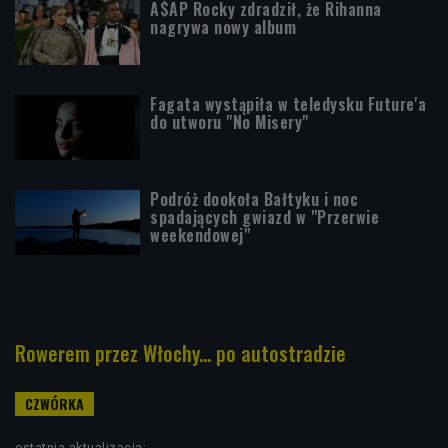
A$AP Rocky zdradził, że Rihanna
nagrywa nowy album
Fagata wystąpiła w teledysku Future'a
do utworu "No Misery"
Podróż dookoła Bałtyku i noc
spadających gwiazd w "Przerwie
weekendowej"
Rowerem przez Włochy... po autostradzie
ostatnia aktualizacja: