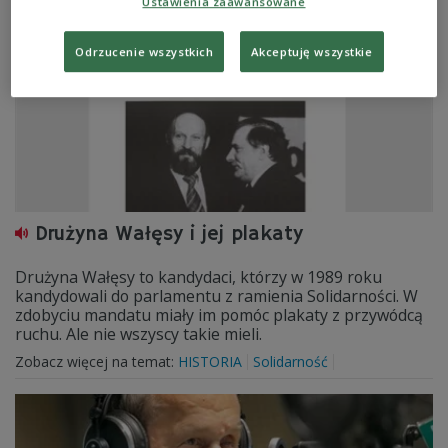
Ustawienia zaawansowane
Odrzucenie wszystkich
Akceptuję wszystkie
Drużyna Wałęsy i jej plakaty
Drużyna Wałęsy to kandydaci, którzy w 1989 roku
kandydowali do parlamentu z ramienia Solidarności. W
zdobyciu mandatu miały im pomóc plakaty z przywódcą
ruchu. Ale nie wszyscy takie mieli.
Zobacz więcej na temat:
HISTORIA
Solidarność