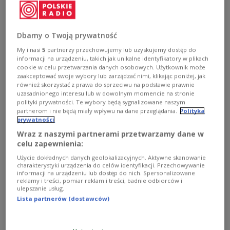
Dbamy o Twoją prywatność
My i nasi
5
partnerzy przechowujemy lub uzyskujemy dostęp do
informacji na urządzeniu, takich jak unikalne identyfikatory w plikach
cookie w celu przetwarzania danych osobowych. Użytkownik może
zaakceptować swoje wybory lub zarządzać nimi, klikając poniżej, jak
również skorzystać z prawa do sprzeciwu na podstawie prawnie
uzasadnionego interesu lub w dowolnym momencie na stronie
polityki prywatności. Te wybory będą sygnalizowane naszym
partnerom i nie będą miały wpływu na dane przeglądania.
Polityka
prywatności
Życie na cenzurowanym w PRL. Gdzie
Wraz z naszymi partnerami przetwarzamy dane w
cenzorzy z tamtych lat?
celu zapewnienia:
"Ocenzurowane" Eweliny Karpacz-Oboładze to pierwszy
Użycie dokładnych danych geolokalizacyjnych. Aktywne skanowanie
charakterystyki urządzenia do celów identyfikacji. Przechowywanie
reportaż, który powstał w ramach akcji "Zaczęło się 4
informacji na urządzeniu lub dostęp do nich. Spersonalizowane
czerwca". Jak pamiętamy cenzurę i cenzorów? Cenzura
reklamy i treści, pomiar reklam i treści, badnie odbiorców i
zniknęła z naszego życia w 1990 roku, choć już po
ulepszanie usług.
czerwcu '89 praktycznie nie ingerowała.
Lista partnerów (dostawców)
Zobacz więcej na temat:
1989
cenzura
Ewelina Karpacz-Oboładze
reportaż
reportaż w Jedynce