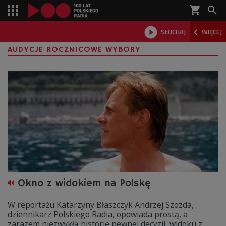
shopping_cart



SŁUCHAJ
WIĘCEJ

AUDYCJE ROCZNICOWE WYBORY
Okno z widokiem na Polskę
W reportażu Katarzyny Błaszczyk Andrzej Szozda,
dziennikarz Polskiego Radia, opowiada prostą, a
zarazem niezwykłą historię pewnej decyzji, widoku z