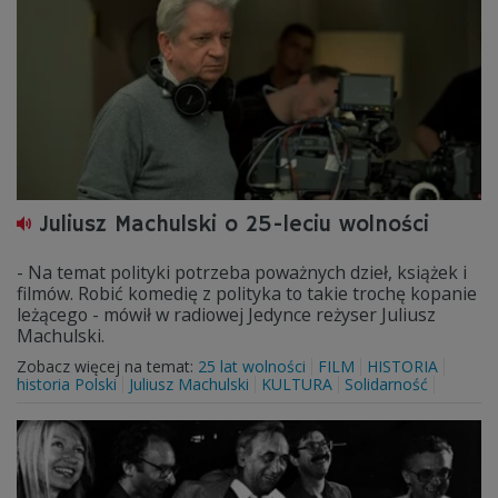
Juliusz Machulski o 25-leciu wolności
- Na temat polityki potrzeba poważnych dzieł, książek i
filmów. Robić komedię z polityka to takie trochę kopanie
leżącego - mówił w radiowej Jedynce reżyser Juliusz
Machulski.
Zobacz więcej na temat:
25 lat wolności
FILM
HISTORIA
historia Polski
Juliusz Machulski
KULTURA
Solidarność