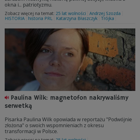
okna i... patriotyzmu.
Zobacz więcej na temat:
25 lat wolności
Andrzej Szozda
HISTORIA
historia PRL
Katarzyna Błaszczyk
Trójka
Paulina Wilk: magnetofon nakrywaliśmy
serwetką
Pisarka Paulina Wilk opowiada w reportażu "Podwójnie
złożona" o swoich wspomnieniach z okresu
transformacji w Polsce.
Zobacz więcej na temat:
25 lat wolności