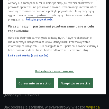
wybory lub zarządzać nimi, klikając poniżej, jak również skorzystać z
prawa do sprzeciwu na podstawie prawnie uzasadnionego interesu lub w
dowolnym momencie na stronie polityki prywatności. Te wybory będą
sygnalizowane naszym partnerom i nie będą miały wpływu na dane
przeglądania.
Polityka prywatności
Wraz z naszymi partnerami przetwarzamy dane w celu
zapewnienia:
Użycie dokładnych danych geolokalizacyjnych. Aktywne skanowanie
charakterystyki urządzenia do celów identyfikacji. Przechowywanie
informacji na urządzeniu lub dostęp do nich. Spersonalizowane reklamy i
treści, pomiar reklam i treści, badnie odbiorców i ulepszanie usług.
Lista partnerów (dostawców)
W sylwestrowy wieczór powinniśmy wyglądać i
naczej niż
normalnie
– radzi stylistka
Wiganna Papina
. – Jeśli
dziewczyny na co dzień spinają włosy, niech je
Ustawienia zaawansowane
rozpuszczą. Jeżeli na ogół noszą rozpuszczone, niech je
upną w fantazyjny kok. Do tego sztuczne rzęsy, brokat.
Odrzucenie wszystkich
Akceptuję wszystkie
Niech to wszystko będzie inne niż zwykle – zachęca gość
„Magazynu” Czwórki.
Jak podkreśla stylistka, w sylwestrowy wieczór
wypada