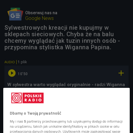
Obserwuj nas na
Google News
Sylwestrowych kreacji nie kupujmy w
sklepach sieciowych. Chyba że na balu
chcemy wyglądać jak tuzin innych osób -
przypomina stylistka Wiganna Papina.
1 plik
AUDIO


10'50
W sylwestra warto wyglądać oryginalnie - radzi Wiganna
Papina
Dbamy o Twoją prywatność
My i nasi
5
partnerzy przechowujemy lub uzyskujemy dostęp do informacji
na urządzeniu, takich jak unikalne identyfikatory w plikach cookie w celu
przetwarzania danych osobowych. Użytkownik może zaakceptować swoje