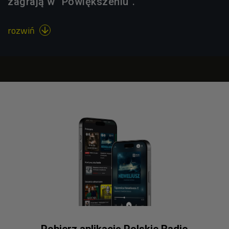
zagrają w "Powiększeniu".
rozwiń
