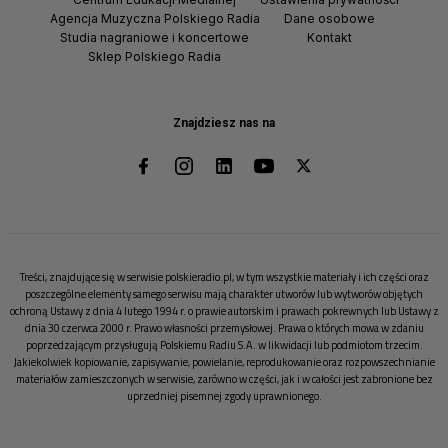
Agencja Muzyczna Polskiego Radia
Dane osobowe
Studia nagraniowe i koncertowe
Kontakt
Sklep Polskiego Radia
Znajdziesz nas na
Treści, znajdujące się w serwisie polskieradio.pl, w tym wszystkie materiały i ich części oraz
poszczególne elementy samego serwisu mają charakter utworów lub wytworów objętych
ochroną Ustawy z dnia 4 lutego 1994 r. o prawie autorskim i prawach pokrewnych lub Ustawy z
dnia 30 czerwca 2000 r. Prawo własności przemysłowej. Prawa o których mowa w zdaniu
poprzedzającym przysługują Polskiemu Radiu S.A. w likwidacji lub podmiotom trzecim.
Jakiekolwiek kopiowanie, zapisywanie, powielanie, reprodukowanie oraz rozpowszechnianie
materiałów zamieszczonych w serwisie, zarówno w części, jak i w całości jest zabronione bez
uprzedniej pisemnej zgody uprawnionego.