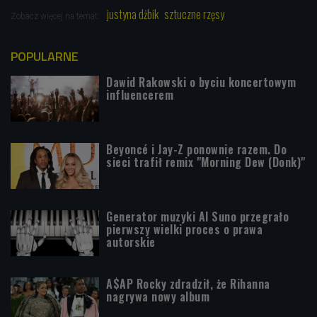
justyna dżbik
sztuczne rzęsy
Zobacz więcej na temat:
POPULARNE
Dawid Rakowski o byciu koncertowym
influencerem
Beyoncé i Jay-Z ponownie razem. Do
sieci trafił remix "Morning Dew (Donk)"
Generator muzyki AI Suno przegrało
pierwszy wielki proces o prawa
autorskie
A$AP Rocky zdradził, że Rihanna
nagrywa nowy album