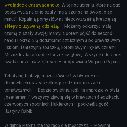
wyglądać ekstrawagancko
. W tę noc ubrania, które na ogół
spoczywają na dnie szafy, mają szansę na swoje „pięć
minut”. Kopalnią pomysłów na niepowtarzalną kreację są
sklepy z używaną odzieżą
. – Możemy odkurzyć małą
czarną z szafy swojej mamy, a potem pójść do second-
handu i okrasić ją dodatkami: sztucznym albo prawdziwym
liskiem, fantazyjną apaszką, koronkowymi rękawiczkami.
Można też kupić sobie toczek na głowę. Wszystko to doda
czadu nasze naszej kreacji – podpowiada Wiganna Papina.
Tekstylną fantazją można również zabłysnąć na
domówkach oraz wszelkiego rodzaju imprezach
tematycznych. – Będzie świetnie, jeśli na imprezie w stylu
„beatlemanii” wszyscy zjawią się w krawatach śledzikach,
czerwonych spodniach i lakierkach – podkreśla gość
Justyny Dżbik.
Wiganna Papina ma też radę dla mężczyzn. – Powinni