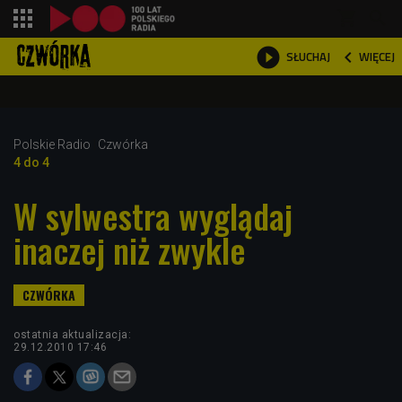
shopping_cart



WIĘCEJ
SŁUCHAJ

Polskie Radio
Czwórka
4 do 4
W sylwestra wyglądaj
inaczej niż zwykle
ostatnia aktualizacja:
29.12.2010 17:46