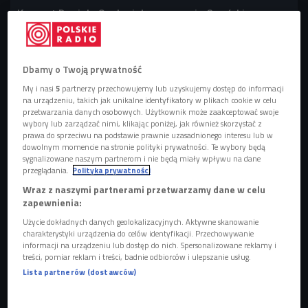
Koncert Daniela Spaleniaka na scenie Czwórki
(Czwórka/Ministerstwo Dźwięku)
Dbamy o Twoją prywatność
My i nasi
5
partnerzy przechowujemy lub uzyskujemy dostęp do informacji
na urządzeniu, takich jak unikalne identyfikatory w plikach cookie w celu
przetwarzania danych osobowych. Użytkownik może zaakceptować swoje
wybory lub zarządzać nimi, klikając poniżej, jak również skorzystać z
prawa do sprzeciwu na podstawie prawnie uzasadnionego interesu lub w
dowolnym momencie na stronie polityki prywatności. Te wybory będą
sygnalizowane naszym partnerom i nie będą miały wpływu na dane
przeglądania.
Polityka prywatności
Wraz z naszymi partnerami przetwarzamy dane w celu
zapewnienia:
Użycie dokładnych danych geolokalizacyjnych. Aktywne skanowanie
charakterystyki urządzenia do celów identyfikacji. Przechowywanie
Daniel Spaleniak
Foto: Michał Murawski
informacji na urządzeniu lub dostęp do nich. Spersonalizowane reklamy i
treści, pomiar reklam i treści, badnie odbiorców i ulepszanie usług.
GALERIA
Lista partnerów (dostawców)