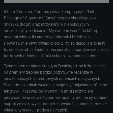
Album "Dreamers" promują dwie kompozycje - "Full
Package of Cigarettes" (utwór często określany jako
"muzyka drogi") oraz utrzymany w niepokojącym,
melancholijnym klimacie "My name is wind", do której
powstał wideoklip autorstwa Weroniki Izdebskiej. -
Powstawanie płyty trwało około 2 lat. To długo, ale to jest
to, co lubię robić. Żaden z nas jednak nie spodziewał się, że
ten krążek odniesie aż taki sukces - wspomina artysta.
Tymczasem debiutancka płyta Daniela, już po kilku dniach
od premiery zebrała bardzo pozytywne recenzje w
najważniejszych internetowych serwisach muzycznych.
Sam artysta jednak wcale nie czuje się "objawieniem", choć
tak zwykli nazywać go krytycy. - Gdy przeczytałem
pierwsze takie słowa, byłem wzruszony, ale mamy dopiero
maj, także ciekawych premier z pewnością będzie jeszcze
wiele w tym roku - podkreśla muzyk.