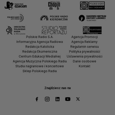
Polskie Radio S.A.
Agencja Promocji
Informacyjna Agencja Radiowa
Agencja Reklamy
Redakcja Katolicka
Regulamin serwisu
Redakcja Ekumeniczna
Polityka prywatności
Centrum Edukacji Medialnej
Ustawienia prywatności
Agencja Muzyczna Polskiego Radia
Dane osobowe
Studia nagraniowe i koncertowe
Kontakt
Sklep Polskiego Radia
Znajdziesz nas na