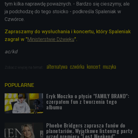
tym kilka naprawdę poważnych. - Bardzo się cieszymy, ale
ja podchodzę do tego stoicko - podkreśla Spaleniak w
Czwórce.
Zapraszamy do wysłuchania i koncertu, który Spaleniak
zagrał w "
Ministerstwie Dźwięku
".
ac/kd
alternatywa
czwórka
koncert
muzyka
Zobacz więcej na temat:
POPULARNE
Eryk Moczko o płycie "FAMILY BRAND":
czerpałem fun z tworzenia tego
albumu
Phoebe Bridgers zaprasza fanów do
planetariów. Wyjątkowe listening party
przed premierą "Lost Weekend"