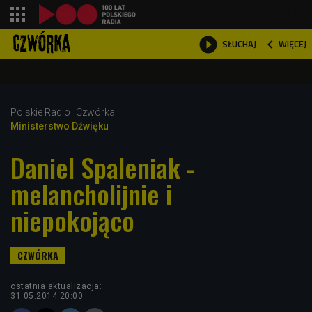
shopping_cart



WIĘCEJ
SŁUCHAJ

Polskie Radio
Czwórka
Ministerstwo Dźwięku
Daniel Spaleniak -
melancholijnie i
niepokojąco
ostatnia aktualizacja:
31.05.2014 20:00