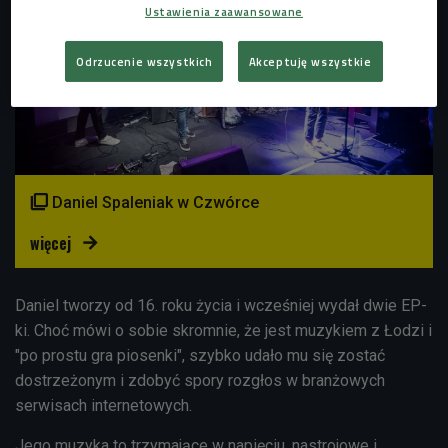
Ustawienia zaawansowane
Odrzucenie wszystkich
Akceptuję wszystkie

Daniel Spaleniak w Czwórce
więcej

Daniel tworzy od 16. roku życia i wcześniej wydał dwie EP-
ki. Choć mówi o sobie skromnie, że jest muzykiem z Łodzi i
"po prostu gra piosenki", szybko udało mu się zostać
dostrzeżonym i zdobyć spory rozgłos w branżowych
serwisach internetowych.
Jego muzyka to trzymające w napięciu, nastrojowe i