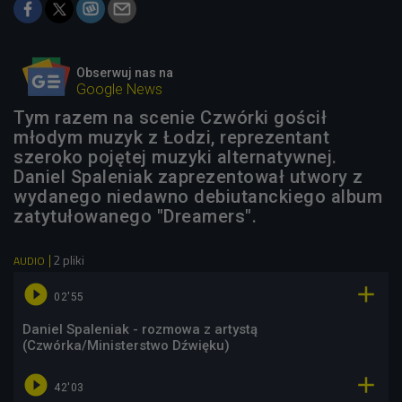
Obserwuj nas na
Google News
Tym razem na scenie Czwórki gościł
młodym muzyk z Łodzi, reprezentant
szeroko pojętej muzyki alternatywnej.
Daniel Spaleniak zaprezentował utwory z
wydanego niedawno debiutanckiego album
zatytułowanego "Dreamers".
2 pliki
AUDIO


02'55
Daniel Spaleniak - rozmowa z artystą
(Czwórka/Ministerstwo Dźwięku)


42'03