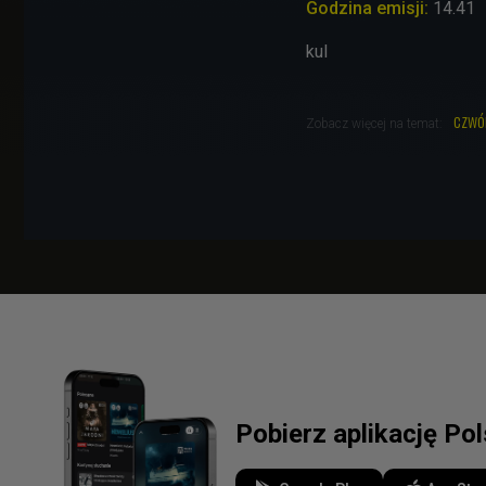
Godzina emisji:
14.41
kul
czwó
Zobacz więcej na temat:
Pobierz aplikację Po