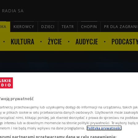
 RADIA SA
RKA
KIEROWCY
DZIECI
TEATR
CHOPIN
PR DLA ZAGRAN
KULTURA
ŻYCIE
AUDYCJE
PODCAST

icki - prekursor walki ze
Twoją prywatność
artnerzy przechowujemy lub uzyskujemy dostęp do informacji na urządzeniu, takich jak
ory w plikach cookie w celu przetwarzania danych osobowych. Użytkownik może zaakcep
arządzać nimi, klikając poniżej, jak również skorzystać z prawa do sprzeciwu na podsta
go interesu lub w dowolnym momencie na stronie polityki prywatności. Te wybory będą 
nerom i nie będą miały wpływu na dane przeglądania.
Polityka prywatności
zydentem Polski, był naukowcem i
szymi partnerami przetwarzamy dane w celu zapewnienia: