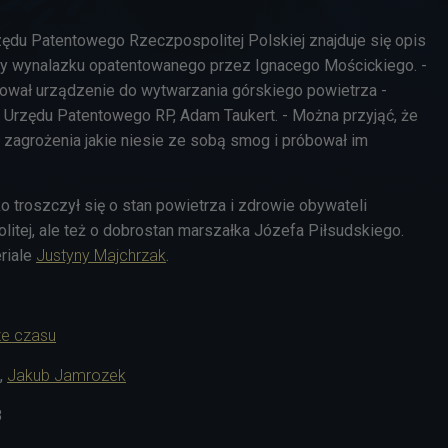
ędu Patentowego Rzeczpospolitej Polskiej znajduje się opis
zy wynalazku opatentowanego przez Ignacego Mościckiego. -
ował urządzenie do wytwarzania górskiego powietrza -
 Urzędu Patentowego RP,
Adam Taukert. - Można przyjąć, że
 zagrożenia jakie niesie ze sobą smog i próbował im
ko troszczył się o stan powietrza i zdrowie obywateli
itej, ale też o dobrostan marszałka Józefa Piłsudskiego.
riale
Justyny Majchrzak
.
ze czasu
,
Jakub Jamrozek
8