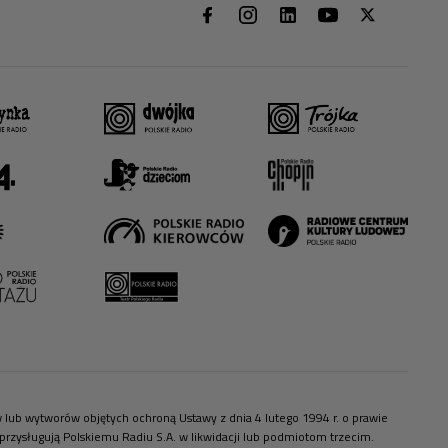
ów lub wytworów objętych ochroną Ustawy z dnia 4 lutego 1994 r. o prawie
zysługują Polskiemu Radiu S.A. w likwidacji lub podmiotom trzecim.