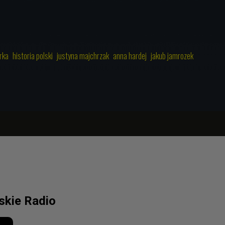
rka
historia polski
justyna majchrzak
anna hardej
jakub jamrozek
lskie Radio