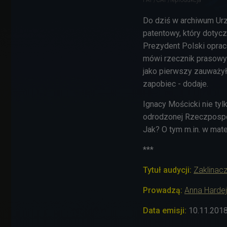
Do dziś w archiwum Urz
patentowy, który dotyc
Prezydent Polski oprac
mówi rzecznik prasowy
jako pierwszy zauważył
zapobiec - dodaje.
Ignacy Mościcki nie tyl
odrodzonej Rzeczpospol
Jak? O tym m.in. w mate
***
Tytuł audycji:
Zaklinac
Prowadzą:
Anna Hardej
Data emisji:
10.11
.201