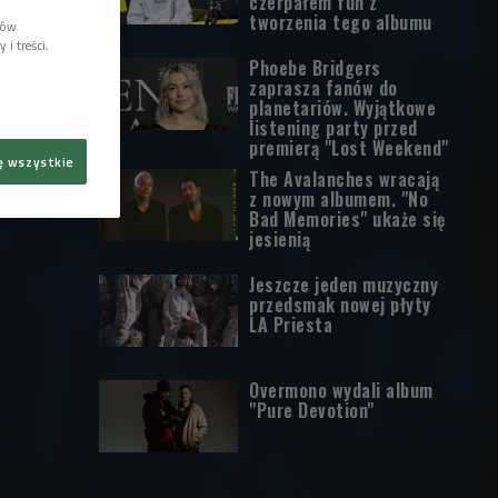
czerpałem fun z
tworzenia tego albumu
lów
i treści,
Phoebe Bridgers
zaprasza fanów do
planetariów. Wyjątkowe
listening party przed
premierą "Lost Weekend"
ę wszystkie
The Avalanches wracają
z nowym albumem. "No
Bad Memories" ukaże się
jesienią
Jeszcze jeden muzyczny
przedsmak nowej płyty
LA Priesta
Overmono wydali album
"Pure Devotion"