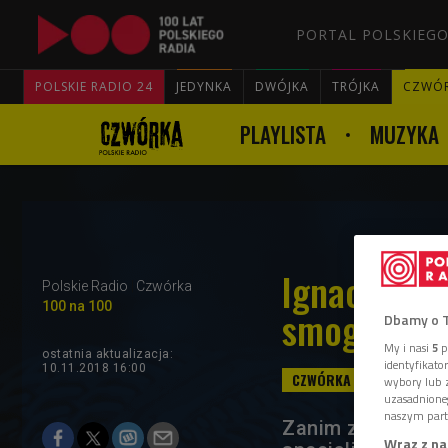
PORTAL POLSKIEGO
POLSKIE RADIO 24
JEDYNKA
DWÓJKA
TRÓJKA
CZWÓ
PLAYLISTA
MUZYKA
Ignacy Mośc
Polskie Radio
Czwórka
100 na 100
smogiem
Dbamy o 
My i nasi
5
p
ostatnia aktualizacja:
identyfikat
10.11.2018 16:00
wybory lub z
uzasadnione
naszym part
Zanim został pre
Wraz z na