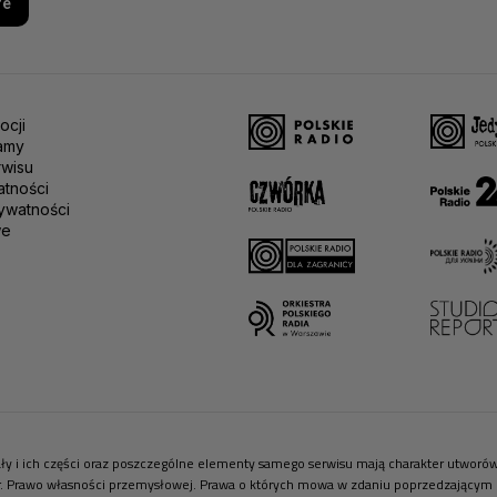
re
ocji
amy
rwisu
atności
ywatności
we
riały i ich części oraz poszczególne elementy samego serwisu mają charakter utwor
r. Prawo własności przemysłowej. Prawa o których mowa w zdaniu poprzedzającym pr