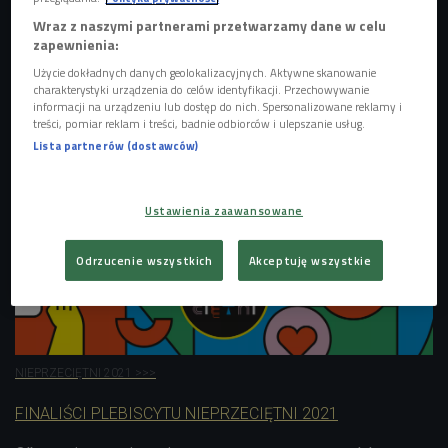
"Majki" Kowalski - klarnecista, ale też wokalista,
Wraz z naszymi partnerami przetwarzamy dane w celu
zapewnienia:
kompozytor, multiinstrumentalista, współzałożyciel
grupy
Myasta
, która zwyciężyła w czwórkowym konkursie
Użycie dokładnych danych geolokalizacyjnych. Aktywne skanowanie
charakterystyki urządzenia do celów identyfikacji. Przechowywanie
"Wydaj płytę z Będzie Głośno", także muzyk Jan
informacji na urządzeniu lub dostęp do nich. Spersonalizowane reklamy i
Paszkowski, który występował w musicalu "Potruś Pan", ale
treści, pomiar reklam i treści, badnie odbiorców i ulepszanie usług.
dziś jest szefem kuchni, Łukasz Polikowski - psycholog
Lista partnerów (dostawców)
biznesu, oraz Izabela Sopalska-Rybak - prezes Fundacji
Kulawa Warszawa.
Ustawienia zaawansowane
Odrzucenie wszystkich
Akceptuję wszystkie
NIEPRZECIĘTNI 2021 >>>
FINALIŚCI PLEBISCYTU NIEPRZECIĘTNI 2021