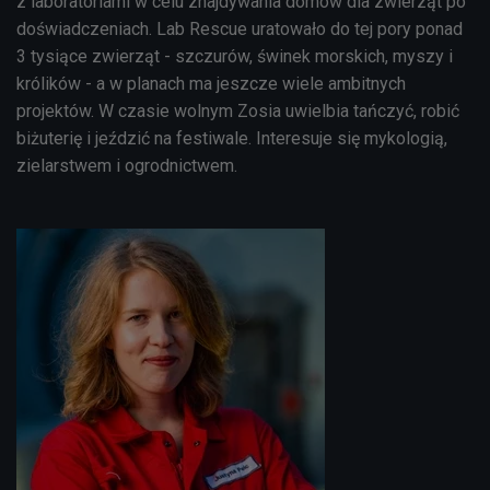
z laboratoriami w celu znajdywania domów dla zwierząt po
doświadczeniach. Lab Rescue uratowało do tej pory ponad
3 tysiące zwierząt - szczurów, świnek morskich, myszy i
królików - a w planach ma jeszcze wiele ambitnych
projektów. W czasie wolnym Zosia uwielbia tańczyć, robić
biżuterię i jeździć na festiwale. Interesuje się mykologią,
zielarstwem i ogrodnictwem.