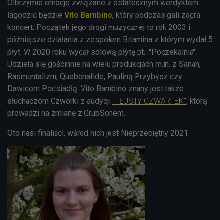
Olbrzymie emocje związane z ostatecznym werdyktem
łagodzić będzie
Vito Bambino
, który podczas gali zagra
koncert. Początek jego drogi muzycznej to rok 2003 i
późniejsze działania z zespołem Bitamina z którym wydał 5
płyt. W 2020 roku wydał solową płytę pt.: "Poczekalnia".
Udziela się gościnnie na wielu produkcjach m.in. z Sanah,
Rasmentalizm, Quebonafide, Pauliną Przybysz czy
Dawidem Podsiadłą. Vito Bambino znany jest także
słuchaczom Czwórki z audycji
"TŁUSTY CZWARTEK"
, którą
prowadzi na zmianę z GrubSonem.
Oto nasi finaliści, wśród nich jest Nieprzeciętny 2021.