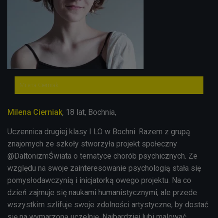
Milena Cierniak
Milena Cierniak
, 18 lat, Bochnia,
Uczennica drugiej klasy I LO w Bochni. Razem z grupą
znajomych ze szkoły stworzyła projekt społeczny
@DaltonizmŚwiata o tematyce chorób psychicznych. Ze
względu na swoje zainteresowanie psychologią stała się
pomysłodawczynią i inicjatorką owego projektu. Na co
dzień zajmuje się naukami humanistycznymi, ale przede
wszystkim szlifuje swoje zdolności artystyczne, by dostać
się na wymarzoną uczelnię. Najbardziej lubi malować,