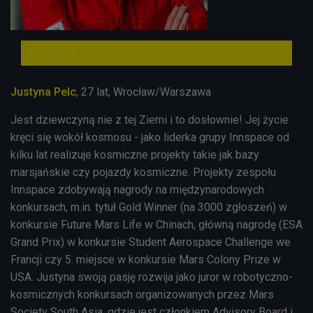
Justyna Pelc
Justyna Pelc
, 27 lat, Wrocław/Warszawa
Jest dziewczyną nie z tej Ziemi i to dosłownie! Jej życie
kręci się wokół kosmosu - jako liderka grupy Innspace od
kilku lat realizuje kosmiczne projekty takie jak bazy
marsjańskie czy pojazdy kosmiczne. Projekty zespołu
Innspace zdobywają nagrody na międzynarodowych
konkursach, m.in. tytuł Gold Winner (na 3000 zgłoszeń) w
konkursie Future Mars Life w Chinach, główną nagrodę (ESA
Grand Prix) w konkursie Student Aerospace Challenge we
Francji czy 5. miejsce w konkursie Mars Colony Prize w
USA. Justyna swoją pasję rozwija jako juror w robotyczno-
kosmicznych konkursach organizowanych przez Mars
Society South Asia, gdzie jest członkiem Advisory Board i