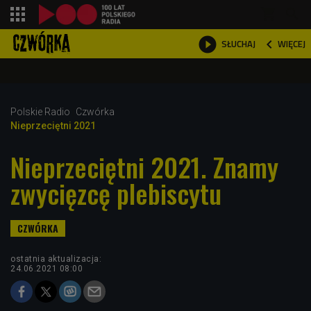
shopping_cart



WIĘCEJ
SŁUCHAJ

Polskie Radio
Czwórka
Nieprzeciętni 2021
Nieprzeciętni 2021. Znamy
zwycięzcę plebiscytu
ostatnia aktualizacja:
24.06.2021 08:00