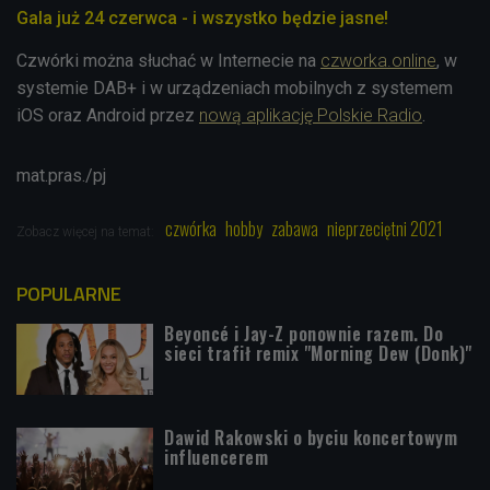
Gala już 24 czerwca - i wszystko będzie jasne!
Czwórki można słuchać
w Internecie na
czworka.online
, w
systemie DAB+ i w
urządzeniach mobilnych z systemem
iOS oraz Android przez
nową aplikację Polskie Radio
.
mat.pras./pj
czwórka
hobby
zabawa
nieprzeciętni 2021
Zobacz więcej na temat:
POPULARNE
Beyoncé i Jay-Z ponownie razem. Do
sieci trafił remix "Morning Dew (Donk)"
Dawid Rakowski o byciu koncertowym
influencerem