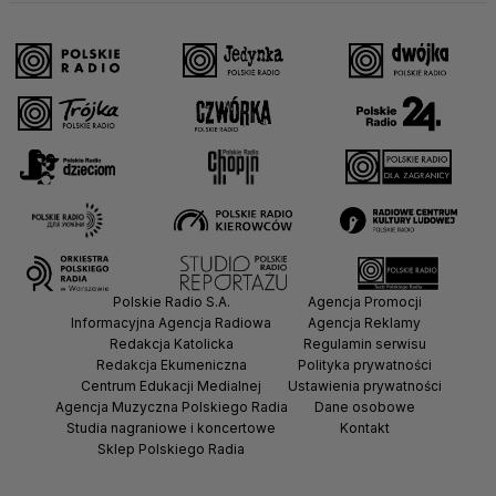
Polskie Radio S.A.
Agencja Promocji
Informacyjna Agencja Radiowa
Agencja Reklamy
Redakcja Katolicka
Regulamin serwisu
Redakcja Ekumeniczna
Polityka prywatności
Centrum Edukacji Medialnej
Ustawienia prywatności
Agencja Muzyczna Polskiego Radia
Dane osobowe
Studia nagraniowe i koncertowe
Kontakt
Sklep Polskiego Radia