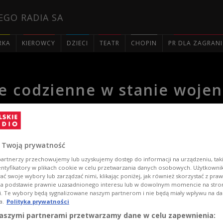
EGO RADIA SA
RKA
KIEROWCY
DZIECI
TEATR
CHOPIN
PR DLA ZAGRAN

ie codzienne w stanie woje
 Twoją prywatność
artnerzy przechowujemy lub uzyskujemy dostęp do informacji na urządzeniu, taki
entyfikatory w plikach cookie w celu przetwarzania danych osobowych. Użytkown
ć swoje wybory lub zarządzać nimi, klikając poniżej, jak również skorzystać z pra
na podstawie prawnie uzasadnionego interesu lub w dowolnym momencie na stroni
i. Te wybory będą sygnalizowane naszym partnerom i nie będą miały wpływu na d
a.
Polityka prywatności
aszymi partnerami przetwarzamy dane w celu zapewnienia: