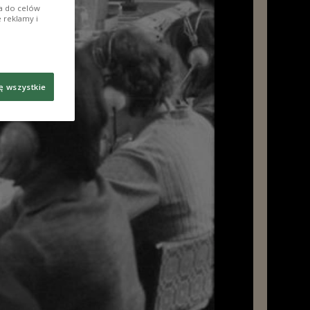
ia do celów
 reklamy i
ę wszystkie