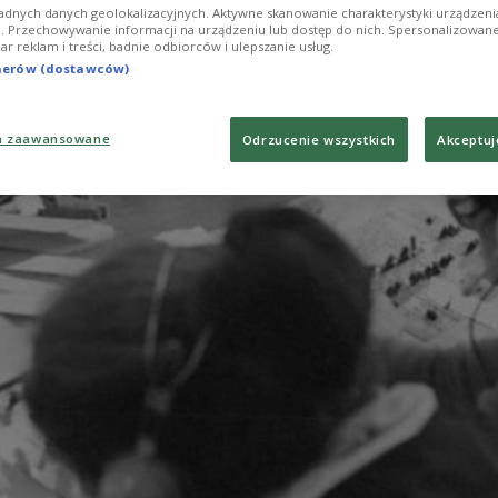
adnych danych geolokalizacyjnych. Aktywne skanowanie charakterystyki urządzen
ji. Przechowywanie informacji na urządzeniu lub dostęp do nich. Spersonalizowane
iar reklam i treści, badnie odbiorców i ulepszanie usług.
tnerów (dostawców)
a zaawansowane
Odrzucenie wszystkich
Akceptuj