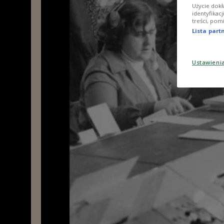
Użycie dokł
identyfikac
treści, pom
Lista par
Ustawieni