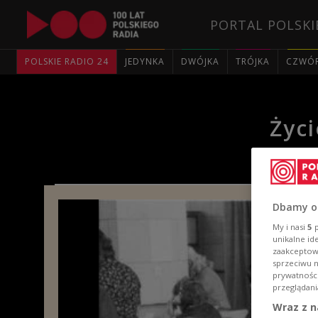
PORTAL POLSKI
POLSKIE RADIO 24
JEDYNKA
DWÓJKA
TRÓJKA
CZWÓ
Życ
Dbamy o
My i nasi
5
p
unikalne id
zaakceptowa
sprzeciwu 
prywatnośc
przeglądani
Wraz z n