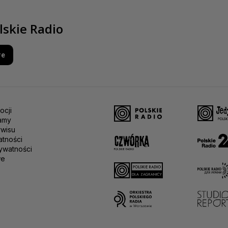
lskie Radio
re
ocji
amy
rwisu
atności
ywatności
we