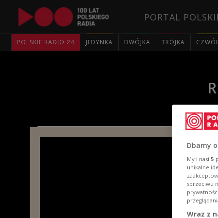
PORTAL POLSKI
POLSKIE RADIO 24
JEDYNKA
DWÓJKA
TRÓJKA
CZWÓ
R
Dbamy o
My i nasi
5
p
unikalne id
zaakceptowa
sprzeciwu 
prywatnośc
przeglądani
Wraz z n