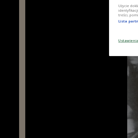
Użycie dokł
identyfikac
treści, pom
Lista par
Ustawieni