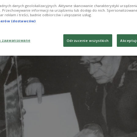
adnych danych geolokalizacyjnych. Aktywne skanowanie charakterystyki urządzen
ji. Przechowywanie informacji na urządzeniu lub dostęp do nich. Spersonalizowane
iar reklam i treści, badnie odbiorców i ulepszanie usług.
tnerów (dostawców)
a zaawansowane
Odrzucenie wszystkich
Akceptuj