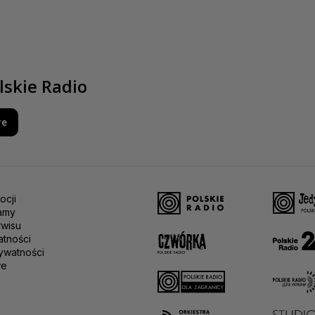
lskie Radio
re
ocji
amy
rwisu
atności
ywatności
we