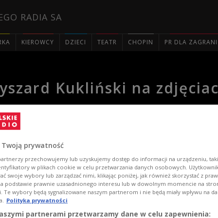
EGO RADIA SA
RKA
KIEROWCY
DZIECI
TEATR
CHOPIN
PR DLA ZAGRAN

yszard Kukliński na zdjęcia
 Twoją prywatność
artnerzy przechowujemy lub uzyskujemy dostęp do informacji na urządzeniu, taki
entyfikatory w plikach cookie w celu przetwarzania danych osobowych. Użytkown
ć swoje wybory lub zarządzać nimi, klikając poniżej, jak również skorzystać z pra
na podstawie prawnie uzasadnionego interesu lub w dowolnym momencie na stroni
i. Te wybory będą sygnalizowane naszym partnerom i nie będą miały wpływu na d
a.
Polityka prywatności
aszymi partnerami przetwarzamy dane w celu zapewnienia: