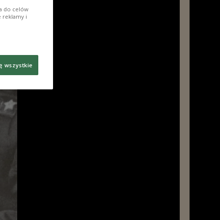
ia do celów
 reklamy i
ę wszystkie