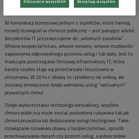
Odrzucenie wszystkich
Akceptuję wszystkie
„Wirtualna” prywatna chmura
W komunikacji biznesowej jednym z aspektów, które hamują
rozwój rozwiązań w chmurze publicznej – jest panujące wśród
decydentów IT przyzwyczajenie do „własnych zasobów”.
Własne bezpieczeństwo, własne serwery, własne możliwości
zapewnienia odpowiedniego poziomu usług i tak dalej. Jest to
tradycyjne postrzeganie firmowej infrastruktury IT, która
bardzo szybko staje się przestarzała i kosztowna w
utrzymaniu. W 2014 r. obawy te i problemy nie znikną, ale
zostaną zmniejszone dzięki wdrożeniu usług ”wirtualnych”
prywatnych chmur.
Dzięki wykorzystaniu technologii wirtualizacji, wspólna
chmura publiczna może zostać podzielona i używana tak jak
chmura prywatna lub dedykowane usługi hostingowe. Takie
rozwiązanie rozwiewa obawy o bezpieczeństwo, sposób
przechowywania danych czy poziom usług, a jednocześnie