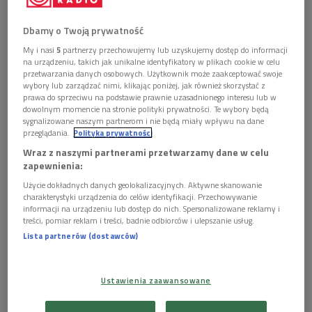
Dbamy o Twoją prywatność
My i nasi
5
partnerzy przechowujemy lub uzyskujemy dostęp do informacji
na urządzeniu, takich jak unikalne identyfikatory w plikach cookie w celu
przetwarzania danych osobowych. Użytkownik może zaakceptować swoje
Prognozy przeważnie opiera się o aktualne trendy i często są
wybory lub zarządzać nimi, klikając poniżej, jak również skorzystać z
prawa do sprzeciwu na podstawie prawnie uzasadnionego interesu lub w
następnym etapem ich rozwoju. Rok 2013 minął pod
dowolnym momencie na stronie polityki prywatności. Te wybory będą
wpływem powszechnego zaakceptowania mobilnych
sygnalizowane naszym partnerom i nie będą miały wpływu na dane
przeglądania.
Polityka prywatności
rozwiązań w codziennej praktyce biznesowej. BYOD zamieniło
Wraz z naszymi partnerami przetwarzamy dane w celu
się w BYOX, czyli pracownicy nie tylko korzystają służbowo
zapewnienia:
ze swoich urządzeń, ale także z własnych aplikacji czy
Użycie dokładnych danych geolokalizacyjnych. Aktywne skanowanie
systemów, a działy IT są już gotowe na spełnienie „pragnień”
charakterystyki urządzenia do celów identyfikacji. Przechowywanie
użytkowników z zachowaniem bezpieczeństwa IT organizacji.
informacji na urządzeniu lub dostęp do nich. Spersonalizowane reklamy i
treści, pomiar reklam i treści, badnie odbiorców i ulepszanie usług.
Okrzepła już również technologia Big Data w komunikacji dla
Lista partnerów (dostawców)
przedsiębiorstw. Powyższe trendy mają przełożenie na
predykcję prognoz na 2014 rok.
Ustawienia zaawansowane
Poniżej 5 głównych trendów komunikacyjnych na 2014 r.
wskazanych przez ekspertów Unify.