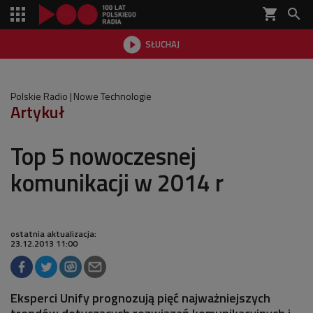
shopping_cart


SŁUCHAJ

Polskie Radio
Nowe Technologie
Artykuł
Top 5 nowoczesnej
komunikacji w 2014 r
ostatnia aktualizacja:
23.12.2013 11:00
Eksperci Unify prognozują pięć najważniejszych